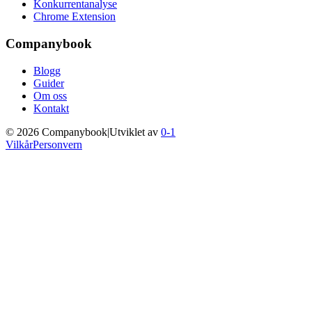
Konkurrentanalyse
Chrome Extension
Companybook
Blogg
Guider
Om oss
Kontakt
©
2026
Companybook
|
Utviklet av
0-1
Vilkår
Personvern