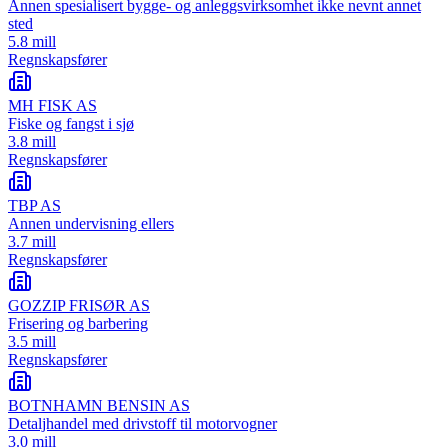
Annen spesialisert bygge- og anleggsvirksomhet ikke nevnt annet
sted
5.8 mill
Regnskapsfører
MH FISK AS
Fiske og fangst i sjø
3.8 mill
Regnskapsfører
TBP AS
Annen undervisning ellers
3.7 mill
Regnskapsfører
GOZZIP FRISØR AS
Frisering og barbering
3.5 mill
Regnskapsfører
BOTNHAMN BENSIN AS
Detaljhandel med drivstoff til motorvogner
3.0 mill