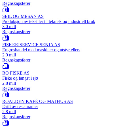
Regnskapsfører
SEIL OG MESAN AS
Produksjon av tekstiler til teknisk og industriell bruk
3.0 mill
Regnskapsfører
FISKERISERVICE SENJA AS
Engroshandel med maskiner og utstyr ellers
2.9 mill
Regnskapsfører
RO FISKE AS
Fiske og fangst i sjø
2.8 mill
Regnskapsfører
ROALDEN KAFÈ OG MATHUS AS
Drift av restauranter
2.8 mill
Regnskapsfører