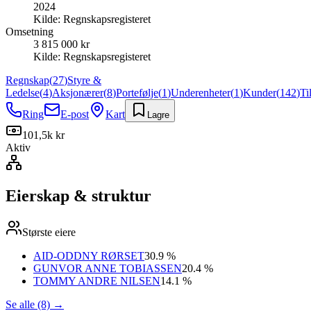
2024
Kilde:
Regnskapsregisteret
Omsetning
3 815 000 kr
Kilde:
Regnskapsregisteret
Regnskap
(
27
)
Styre &
Ledelse
(
4
)
Aksjonærer
(
8
)
Portefølje
(
1
)
Underenheter
(
1
)
Kunder
(
142
)
Ti
Ring
E-post
Kart
Lagre
101,5k kr
Aktiv
Eierskap & struktur
Største eiere
AID-ODDNY RØRSET
30.9 %
GUNVOR ANNE TOBIASSEN
20.4 %
TOMMY ANDRE NILSEN
14.1 %
Se alle (8)
→