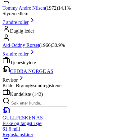
Tommy Andre Nilsen
(
1972
)
14.1%
Styremedlem
7
andre roller
Daglig leder
Aid-Oddny Rørset
(
1966
)
30.9%
5
andre roller
Tjenesteytere
CEDRA NORGE AS
Revisor
Kilde: Brønnøysundregistrene
Kundeliste
(
142
)
GULLFESKEN AS
Fiske og fangst i sjø
61.6 mill
Regnskapsfører