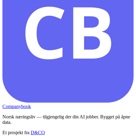
CB
Companybook
Norsk næringsliv — tilgjengelig der din AI jobber. Bygget på åpne
data.
Et prosjekt fra
D&CO