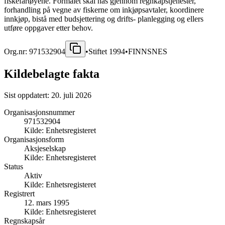
fiskefartøyene. Formålet skal nås gjennom regnkapstjenester,
forhandling på vegne av fiskerne om inkjøpsavtaler, koordinere
innkjøp, bistå med budsjettering og drifts- planlegging og ellers
utføre oppgaver etter behov.
Org.nr:
971532904
•
Stiftet
1994
•
FINNSNES
Kildebelagte fakta
Sist oppdatert:
20. juli 2026
Organisasjonsnummer
971532904
Kilde:
Enhetsregisteret
Organisasjonsform
Aksjeselskap
Kilde:
Enhetsregisteret
Status
Aktiv
Kilde:
Enhetsregisteret
Registrert
12. mars 1995
Kilde:
Enhetsregisteret
Regnskapsår