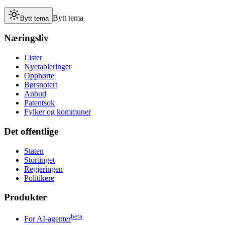
Bytt tema
Bytt tema
Næringsliv
Lister
Nyetableringer
Opphørte
Børsnotert
Anbud
Patentsok
Fylker og kommuner
Det offentlige
Staten
Stortinget
Regjeringen
Politikere
Produkter
beta
For AI-agenter