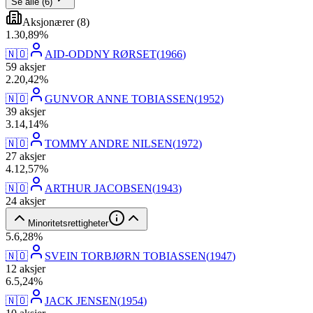
Se alle
(
6
)
Aksjonærer
(
8
)
1
.
30,89
%
🇳🇴
AID-ODDNY RØRSET
(
1966
)
59
aksjer
2
.
20,42
%
🇳🇴
GUNVOR ANNE TOBIASSEN
(
1952
)
39
aksjer
3
.
14,14
%
🇳🇴
TOMMY ANDRE NILSEN
(
1972
)
27
aksjer
4
.
12,57
%
🇳🇴
ARTHUR JACOBSEN
(
1943
)
24
aksjer
Minoritetsrettigheter
5
.
6,28
%
🇳🇴
SVEIN TORBJØRN TOBIASSEN
(
1947
)
12
aksjer
6
.
5,24
%
🇳🇴
JACK JENSEN
(
1954
)