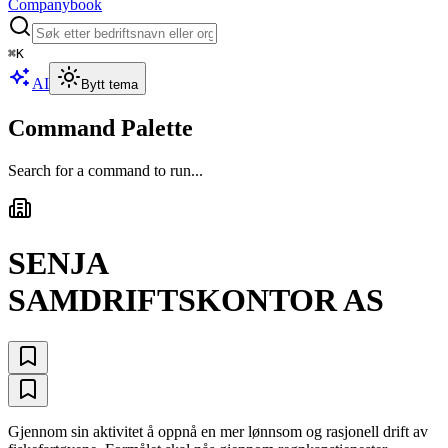
Companybook
⌘
K
AI
Bytt tema
Command Palette
Search for a command to run...
SENJA
SAMDRIFTSKONTOR AS
Gjennom sin aktivitet å oppnå en mer lønnsom og rasjonell drift av