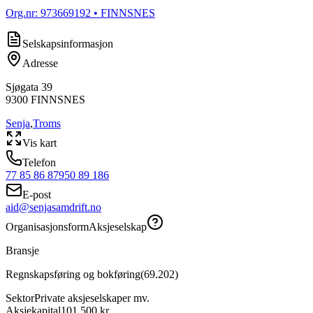
Org.nr:
973669192
• FINNSNES
Selskapsinformasjon
Adresse
Sjøgata 39
9300
FINNSNES
Senja
,
Troms
Vis kart
Telefon
77 85 86 87
950 89 186
E-post
aid@senjasamdrift.no
Organisasjonsform
Aksjeselskap
Bransje
Regnskapsføring og bokføring
(
69.202
)
Sektor
Private aksjeselskaper mv.
Aksjekapital
101 500 kr