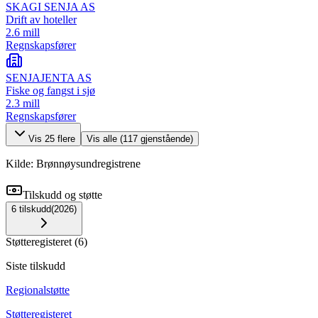
SKAGI SENJA AS
Drift av hoteller
2.6 mill
Regnskapsfører
SENJAJENTA AS
Fiske og fangst i sjø
2.3 mill
Regnskapsfører
Vis
25
flere
Vis alle (
117
gjenstående)
Kilde: Brønnøysundregistrene
Tilskudd og støtte
6
tilskudd
(
2026
)
Støtteregisteret
(
6
)
Siste tilskudd
Regionalstøtte
Støtteregisteret