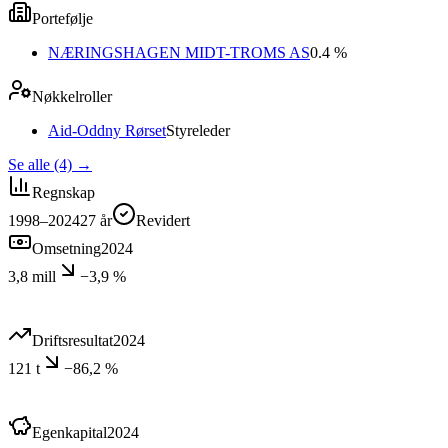
Portefølje
NÆRINGSHAGEN MIDT-TROMS AS
0.4 %
Nøkkelroller
Aid-Oddny Rørset
Styreleder
Se alle (4)
→
Regnskap
1998–2024
27
år
Revidert
Omsetning
2024
3,8 mill
−3,9 %
Driftsresultat
2024
121 t
−86,2 %
Egenkapital
2024