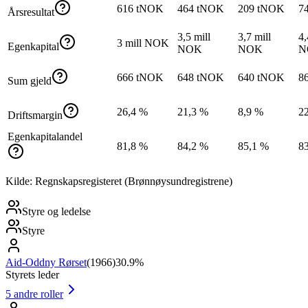
616 tNOK
464 tNOK
209 tNOK
7
Årsresultat
3,5 mill
3,7 mill
4,
3 mill NOK
Egenkapital
NOK
NOK
N
666 tNOK
648 tNOK
640 tNOK
8
Sum gjeld
26,4 %
21,3 %
8,9 %
2
Driftsmargin
Egenkapitalandel
81,8 %
84,2 %
85,1 %
8
Kilde: Regnskapsregisteret (Brønnøysundregistrene)
Styre og ledelse
Styre
Aid-Oddny Rørset
(
1966
)
30.9%
Styrets leder
5
andre roller