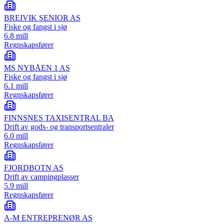
BREIVIK SENIOR AS
Fiske og fangst i sjø
6.8 mill
Regnskapsfører
MS NYBÅEN 1 AS
Fiske og fangst i sjø
6.1 mill
Regnskapsfører
FINNSNES TAXISENTRAL BA
Drift av gods- og transportsentraler
6.0 mill
Regnskapsfører
FJORDBOTN AS
Drift av campingplasser
5.9 mill
Regnskapsfører
A-M ENTREPRENØR AS