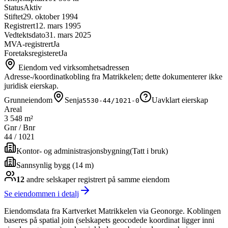
Status
Aktiv
Stiftet
29. oktober 1994
Registrert
12. mars 1995
Vedtektsdato
31. mars 2025
MVA-registrert
Ja
Foretaksregisteret
Ja
Eiendom ved virksomhetsadressen
Adresse-/koordinatkobling fra Matrikkelen; dette dokumenterer ikke
juridisk eierskap.
Grunneiendom
Senja
Uavklart eierskap
5530-44/1021-0
Areal
3 548 m²
Gnr / Bnr
44
/
1021
Kontor- og administrasjonsbygning
(
Tatt i bruk
)
Sannsynlig bygg (14 m)
12
andre selskap
er
registrert på samme eiendom
Se eiendommen i detalj
Eiendomsdata fra Kartverket Matrikkelen via Geonorge. Koblingen
baseres på spatial join (selskapets geocodede koordinat ligger inni