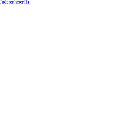
Underenheter
(
1
)