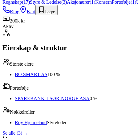
Regnskap
(
17
)
Styre & Ledelse
(
3
)
Aksjonærer
(
1
)
Konsern
Portefølje
(
1
)
Ring
Kart
Lagre
200k kr
Aktiv
Eierskap & struktur
Største eiere
BO SMART AS
100 %
Portefølje
SPAREBANK 1 SØR-NORGE ASA
0 %
Nøkkelroller
Roy Hjelmeland
Styreleder
Se alle (3)
→