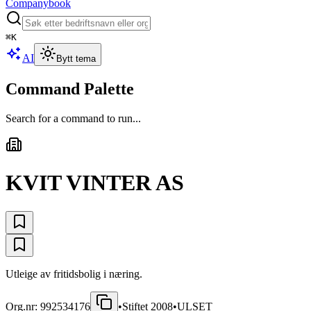
Companybook
⌘
K
AI
Bytt tema
Command Palette
Search for a command to run...
KVIT VINTER AS
Utleige av fritidsbolig i næring.
Org.nr:
992534176
•
Stiftet
2008
•
ULSET