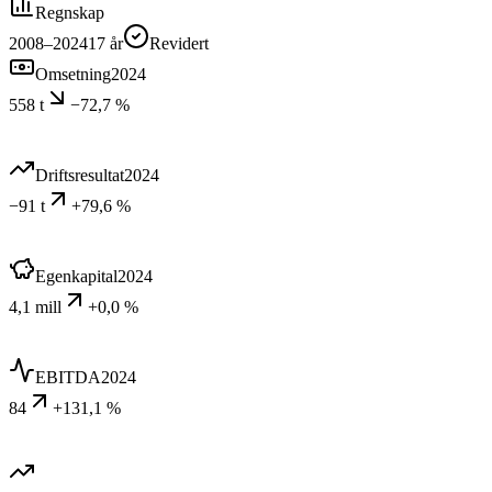
Regnskap
2008–2024
17
år
Revidert
Omsetning
2024
558 t
−72,7 %
Driftsresultat
2024
−91 t
+79,6 %
Egenkapital
2024
4,1 mill
+0,0 %
EBITDA
2024
84
+131,1 %