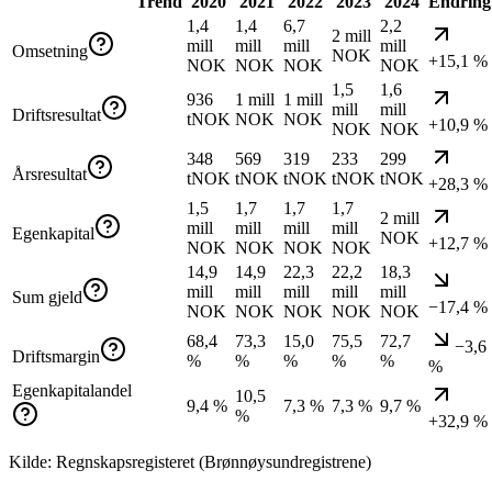
Trend
2020
2021
2022
2023
2024
Endring
1,4
1,4
6,7
2,2
2 mill
mill
mill
mill
mill
Omsetning
NOK
+15,1 %
NOK
NOK
NOK
NOK
1,5
1,6
936
1 mill
1 mill
mill
mill
Driftsresultat
tNOK
NOK
NOK
+10,9 %
NOK
NOK
348
569
319
233
299
Årsresultat
tNOK
tNOK
tNOK
tNOK
tNOK
+28,3 %
1,5
1,7
1,7
1,7
2 mill
mill
mill
mill
mill
Egenkapital
NOK
+12,7 %
NOK
NOK
NOK
NOK
14,9
14,9
22,3
22,2
18,3
mill
mill
mill
mill
mill
Sum gjeld
−17,4 %
NOK
NOK
NOK
NOK
NOK
68,4
73,3
15,0
75,5
72,7
−3,6
Driftsmargin
%
%
%
%
%
%
Egenkapitalandel
10,5
9,4 %
7,3 %
7,3 %
9,7 %
%
+32,9 %
Kilde: Regnskapsregisteret (Brønnøysundregistrene)