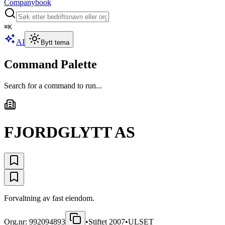
Companybook
⌘
K
AI
Bytt tema
Command Palette
Search for a command to run...
FJORDGLYTT AS
Forvaltning av fast eiendom.
Org.nr:
992094893
•
Stiftet
2007
•
ULSET