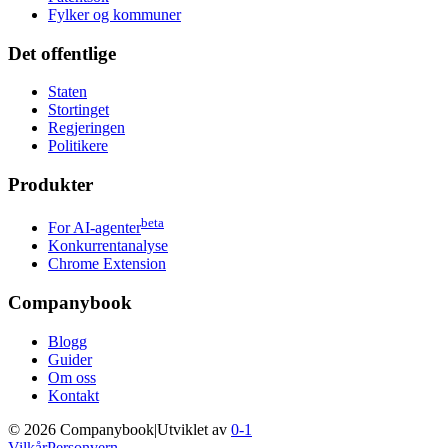
Fylker og kommuner
Det offentlige
Staten
Stortinget
Regjeringen
Politikere
Produkter
beta
For AI-agenter
Konkurrentanalyse
Chrome Extension
Companybook
Blogg
Guider
Om oss
Kontakt
©
2026
Companybook
|
Utviklet av
0-1
Vilkår
Personvern