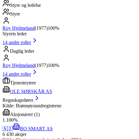
Styre og ledelse
Styre
Roy Hjelmeland
(
1977
)
100%
Styrets leder
14
andre roller
Daglig leder
Roy Hjelmeland
(
1977
)
100%
14
andre roller
Tjenesteytere
OLE SØRSKÅR AS
Regnskapsfører
Kilde: Brønnøysundregistrene
Aksjonærer
(
1
)
1
.
100
%
🇳🇴
BO SMART AS
6 430
aksjer