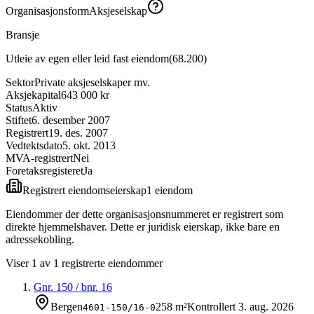
Organisasjonsform
Aksjeselskap
Bransje
Utleie av egen eller leid fast eiendom
(
68.200
)
Sektor
Private aksjeselskaper mv.
Aksjekapital
643 000 kr
Status
Aktiv
Stiftet
6. desember 2007
Registrert
19. des. 2007
Vedtektsdato
5. okt. 2013
MVA-registrert
Nei
Foretaksregisteret
Ja
Registrert eiendomseierskap
1
eiendom
Eiendommer der dette organisasjonsnummeret er registrert som
direkte hjemmelshaver. Dette er juridisk eierskap, ikke bare en
adressekobling.
Viser
1
av
1
registrerte eiendommer
Gnr.
150
/ bnr.
16
Bergen
258 m²
Kontrollert
3. aug. 2026
4601-150/16-0