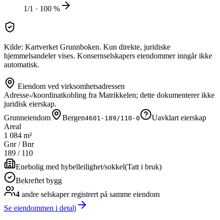
1/1 · 100 %
Kilde: Kartverket Grunnboken. Kun direkte, juridiske
hjemmelsandeler vises. Konsernselskapers eiendommer inngår ikke
automatisk.
Eiendom ved virksomhetsadressen
Adresse-/koordinatkobling fra Matrikkelen; dette dokumenterer ikke
juridisk eierskap.
Grunneiendom
Bergen
Uavklart eierskap
4601-189/110-0
Areal
1 084 m²
Gnr / Bnr
189
/
110
Enebolig med hybelleilighet/sokkel
(
Tatt i bruk
)
Bekreftet bygg
4
andre selskap
er
registrert på samme eiendom
Se eiendommen i detalj