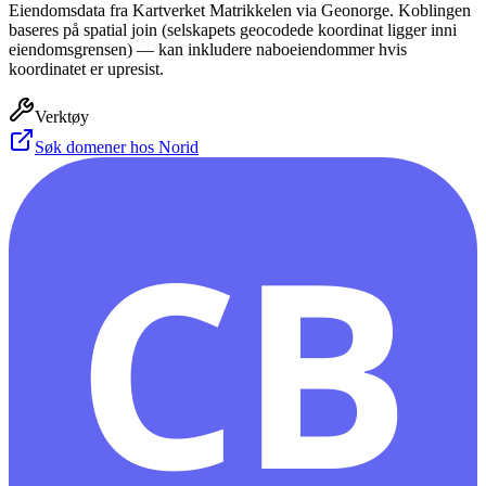
Eiendomsdata fra Kartverket Matrikkelen via Geonorge. Koblingen
baseres på spatial join (selskapets geocodede koordinat ligger inni
eiendomsgrensen) — kan inkludere naboeiendommer hvis
koordinatet er upresist.
Verktøy
Søk domener hos Norid
CB