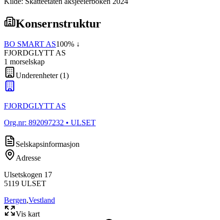
Kilde: Skatteetaten aksjeeierboken 2024
Konsernstruktur
BO SMART AS
100
% ↓
FJORDGLYTT AS
1
morselskap
Underenheter
(
1
)
FJORDGLYTT AS
Org.nr:
892097232
• ULSET
Selskapsinformasjon
Adresse
Ulsetskogen 17
5119
ULSET
Bergen
,
Vestland
Vis kart