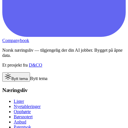
Companybook
Norsk næringsliv — tilgjengelig der din AI jobber. Bygget på åpne
data.
Et prosjekt fra
D&CO
Bytt tema
Bytt tema
Næringsliv
Lister
Nyetableringer
Opphørte
Børsnotert
Anbud
Patentsok