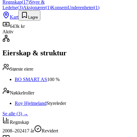
Regnskap
(
17
)
Styre &
Ledelse
(
3
)
Aksjonærer
(
1
)
Konsern
Underenheter
(
1
)
Kart
Lagre
643k kr
Aktiv
Eierskap & struktur
Største eiere
BO SMART AS
100 %
Nøkkelroller
Roy Hjelmeland
Styreleder
Se alle (3)
→
Regnskap
2008–2024
17
år
Revidert