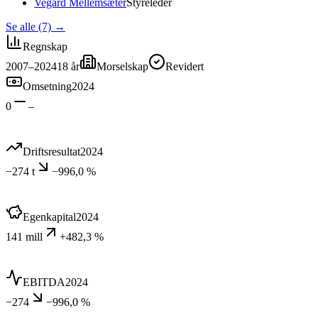
Vegard Mellemsæter
Styreleder
Se alle (7)
→
Regnskap
2007–2024
18
år
Morselskap
Revidert
Omsetning
2024
0
–
Driftsresultat
2024
−274 t
−996,0 %
Egenkapital
2024
141 mill
+482,3 %
EBITDA
2024
−274
−996,0 %