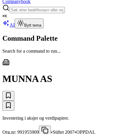
Companybook
⌘
K
AI
Bytt tema
Command Palette
Search for a command to run...
MUNNA AS
Investering i aksjer og verdipapirer.
Org.nr:
991955909
•
Stiftet
2007
•
OPPDAL