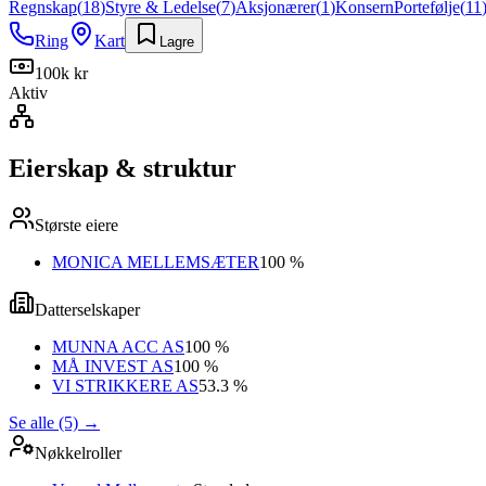
Regnskap
(
18
)
Styre & Ledelse
(
7
)
Aksjonærer
(
1
)
Konsern
Portefølje
(
11
Ring
Kart
Lagre
100k kr
Aktiv
Eierskap & struktur
Største eiere
MONICA MELLEMSÆTER
100 %
Datterselskaper
MUNNA ACC AS
100 %
MÅ INVEST AS
100 %
VI STRIKKERE AS
53.3 %
Se alle (5)
→
Nøkkelroller