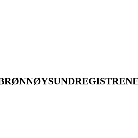
BRØNNØYSUNDREGISTREN