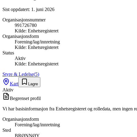
Sist oppdatert:
1. juni 2026
Organisasjonsnummer
991726780
Kilde:
Enhetsregisteret
Organisasjonsform
Forening/lag/innretning
Kilde:
Enhetsregisteret
Status
Aktiv
Kilde:
Enhetsregisteret
Styre & Ledelse
(
5
)
Kart
Lagre
Aktiv
Begrenset profil
Vi har basisinformasjon fra Enhetsregisteret og rolledata, men ingen r
Organisasjonsform
Forening/lag/innretning
Sted
BRØNNØY