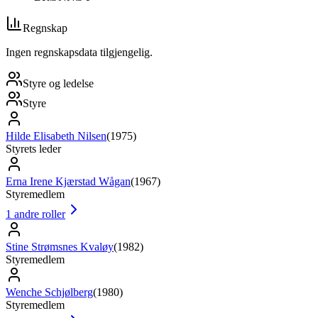
Regnskap
Ingen regnskapsdata tilgjengelig.
Styre og ledelse
Styre
Hilde Elisabeth Nilsen
(
1975
)
Styrets leder
Erna Irene Kjærstad Wågan
(
1967
)
Styremedlem
1
andre roller
Stine Strømsnes Kvaløy
(
1982
)
Styremedlem
Wenche Schjølberg
(
1980
)
Styremedlem