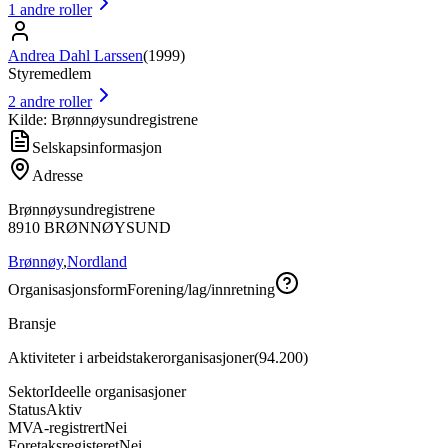
1
andre roller
Andrea Dahl Larssen
(
1999
)
Styremedlem
2
andre roller
Kilde: Brønnøysundregistrene
Selskapsinformasjon
Adresse
Brønnøysundregistrene
8910
BRØNNØYSUND
Brønnøy
,
Nordland
Organisasjonsform
Forening/lag/innretning
Bransje
Aktiviteter i arbeidstakerorganisasjoner
(
94.200
)
Sektor
Ideelle organisasjoner
Status
Aktiv
MVA-registrert
Nei
Foretaksregisteret
Nei