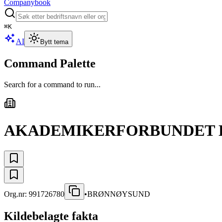
Companybook
⌘
K
AI
Bytt tema
Command Palette
Search for a command to run...
AKADEMIKERFORBUNDET 
Org.nr:
991726780
•
BRØNNØYSUND
Kildebelagte fakta