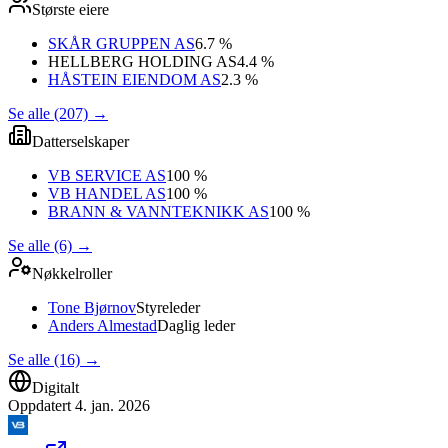
Største eiere
SKÅR GRUPPEN AS
6.7 %
HELLBERG HOLDING AS
4.4 %
HÅSTEIN EIENDOM AS
2.3 %
Se alle (207)
→
Datterselskaper
VB SERVICE AS
100 %
VB HANDEL AS
100 %
BRANN & VANNTEKNIKK AS
100 %
Se alle (6)
→
Nøkkelroller
Tone Bjørnov
Styreleder
Anders Almestad
Daglig leder
Se alle (16)
→
Digitalt
Oppdatert
4. jan. 2026