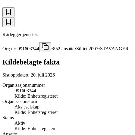
Rørleggertjenester.
Org.nr:
991603344
•
852
ansatte
•
Stiftet
2007
•
STAVANGER
Kildebelagte fakta
Sist oppdatert:
20. juli 2026
Organisasjonsnummer
991603344
Kilde:
Enhetsregisteret
Organisasjonsform
Aksjeselskap
Kilde:
Enhetsregisteret
Status
Aktiv
Kilde:
Enhetsregisteret
Ansatte