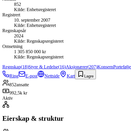
852
Kilde:
Enhetsregisteret
Registrert
10. september 2007
Kilde:
Enhetsregisteret
Regnskapsår
2024
Kilde:
Regnskapsregisteret
Omsetning
1 305 850 000 kr
Kilde:
Regnskapsregisteret
Regnskap
(
18
)
Styre & Ledelse
(
16
)
Aksjonærer
(
207
)
Konsern
Portefølje
Ring
E-post
Nettside
Kart
Lagre
852
ansatte
992,5k kr
Aktiv
Eierskap & struktur