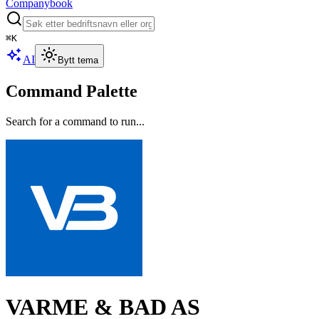
Companybook
⌘
K
AI
Bytt tema
Command Palette
Search for a command to run...
VARME & BAD AS