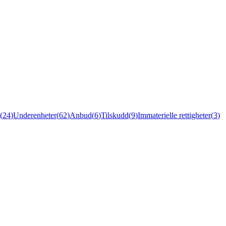
(
24
)
Underenheter
(
62
)
Anbud
(
6
)
Tilskudd
(
9
)
Immaterielle rettigheter
(
3
)