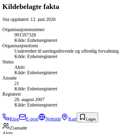
Kildebelagte fakta
Sist oppdatert:
12. juni 2026
Organisasjonsnummer
991597328
Kilde:
Enhetsregisteret
Organisasjonsform
Underenhet til næringsdrivende og offentlig forvaltning
Kilde:
Enhetsregisteret
Status
Aktiv
Kilde:
Enhetsregisteret
Ansatte
21
Kilde:
Enhetsregisteret
Registrert
20. august 2007
Kilde:
Enhetsregisteret
Ring
E-post
Nettside
Kart
Lagre
21
ansatte
Aktiv