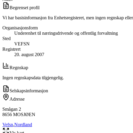
Begrenset profil
Vi har basisinformasjon fra Enhetsregisteret, men ingen regnskap eller
Organisasjonsform
Underenhet til næringsdrivende og offentlig forvaltning
Sted
VEFSN
Registrert
20. august 2007
Regnskap
Ingen regnskapsdata tilgjengelig.
Selskapsinformasjon
Adresse
Smågan 2
8656
MOSJØEN
Vefsn
,
Nordland
Vis kart