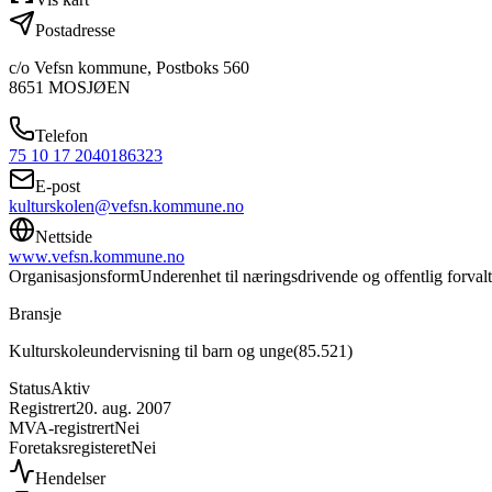
Postadresse
c/o Vefsn kommune, Postboks 560
8651
MOSJØEN
Telefon
75 10 17 20
40186323
E-post
kulturskolen@vefsn.kommune.no
Nettside
www.vefsn.kommune.no
Organisasjonsform
Underenhet til næringsdrivende og offentlig forval
Bransje
Kulturskoleundervisning til barn og unge
(
85.521
)
Status
Aktiv
Registrert
20. aug. 2007
MVA-registrert
Nei
Foretaksregisteret
Nei
Hendelser