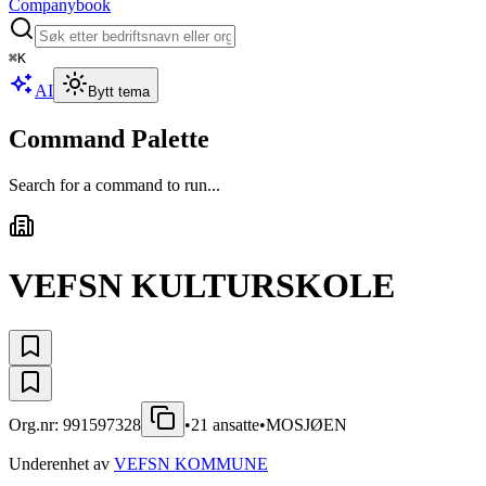
Companybook
⌘
K
AI
Bytt tema
Command Palette
Search for a command to run...
VEFSN KULTURSKOLE
Org.nr:
991597328
•
21
ansatte
•
MOSJØEN
Underenhet av
VEFSN KOMMUNE