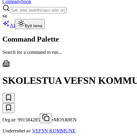
Companybook
⌘
K
AI
Bytt tema
Command Palette
Search for a command to run...
SKOLESTUA VEFSN KOMM
Org.nr:
991584285
•
MOSJØEN
Underenhet av
VEFSN KOMMUNE