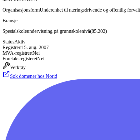
Organisasjonsform
Underenhet til næringsdrivende og offentlig forval
Bransje
Spesialskoleundervisning på grunnskolenivå
(
85.202
)
Status
Aktiv
Registrert
15. aug. 2007
MVA-registrert
Nei
Foretaksregisteret
Nei
Verktøy
Søk domener hos Norid