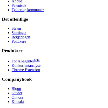
Anbud
Patentsok
Fylker og kommuner
Det offentlige
Staten
Stortinget
Regjeringen
Politikere
Produkter
beta
For AI-agenter
Konkurrentanalyse
Chrome Extension
Companybook
Blogg
Guider
Om oss
Kontakt