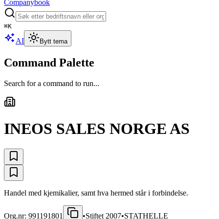
Companybook
⌘
K
AI
Bytt tema
Command Palette
Search for a command to run...
INEOS SALES NORGE AS
Handel med kjemikalier, samt hva hermed står i forbindelse.
Org.nr:
991191801
•
Stiftet
2007
•
STATHELLE