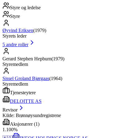
Styre og ledelse
Styre
Øyvind Eriksen
(
1979
)
Styrets leder
5
andre roller
Gerard Stephen Hepburn
(
1979
)
Styremedlem
Sissel Groland Bjørgaas
(
1964
)
Styremedlem
Tjenesteytere
DELOITTE AS
Revisor
Kilde: Brønnøysundregistrene
Aksjonærer
(
1
)
1
.
100
%