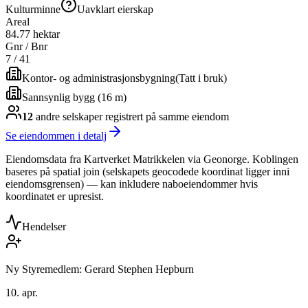
Kulturminne
Uavklart eierskap
Areal
84.77 hektar
Gnr / Bnr
7
/
41
Kontor- og administrasjonsbygning
(
Tatt i bruk
)
Sannsynlig bygg (16 m)
12
andre selskap
er
registrert på samme eiendom
Se eiendommen i detalj
Eiendomsdata fra Kartverket Matrikkelen via Geonorge. Koblingen
baseres på spatial join (selskapets geocodede koordinat ligger inni
eiendomsgrensen) — kan inkludere naboeiendommer hvis
koordinatet er upresist.
Hendelser
Ny Styremedlem: Gerard Stephen Hepburn
10. apr.