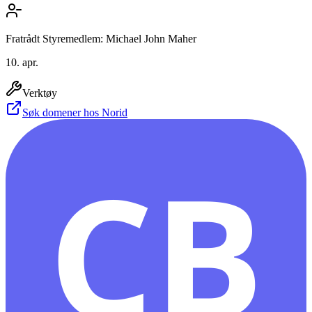
Fratrådt Styremedlem: Michael John Maher
10. apr.
Verktøy
Søk domener hos Norid
CB