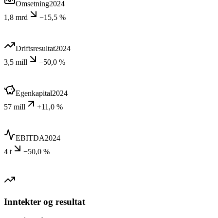
Omsetning
2024
1,8 mrd
−15,5 %
Driftsresultat
2024
3,5 mill
−50,0 %
Egenkapital
2024
57 mill
+11,0 %
EBITDA
2024
4 t
−50,0 %
Inntekter og resultat