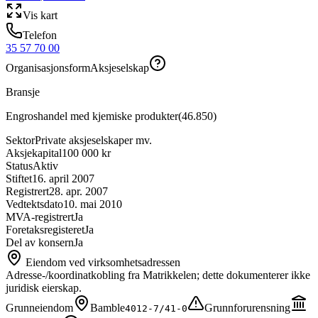
Vis kart
Telefon
35 57 70 00
Organisasjonsform
Aksjeselskap
Bransje
Engroshandel med kjemiske produkter
(
46.850
)
Sektor
Private aksjeselskaper mv.
Aksjekapital
100 000 kr
Status
Aktiv
Stiftet
16. april 2007
Registrert
28. apr. 2007
Vedtektsdato
10. mai 2010
MVA-registrert
Ja
Foretaksregisteret
Ja
Del av konsern
Ja
Eiendom ved virksomhetsadressen
Adresse-/koordinatkobling fra Matrikkelen; dette dokumenterer ikke
juridisk eierskap.
Grunneiendom
Bamble
Grunnforurensning
4012-7/41-0