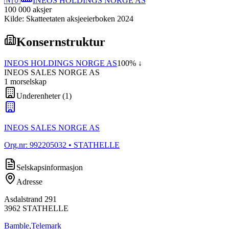
🇳🇴
INEOS HOLDINGS NORGE AS
100 000
aksjer
Kilde: Skatteetaten aksjeeierboken 2024
Konsernstruktur
INEOS HOLDINGS NORGE AS
100
% ↓
INEOS SALES NORGE AS
1
morselskap
Underenheter
(
1
)
INEOS SALES NORGE AS
Org.nr:
992205032
• STATHELLE
Selskapsinformasjon
Adresse
Asdalstrand 291
3962
STATHELLE
Bamble
,
Telemark