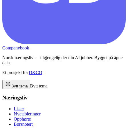
Companybook
Norsk næringsliv — tilgjengelig der din AI jobber. Bygget på åpne
data.
Et prosjekt fra
D&CO
Bytt tema
Bytt tema
Næringsliv
Lister
Nyetableringer
Opphørte
Børsnotert