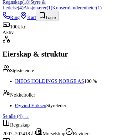
Regnskap
(
18
)
Styre &
Ledelse
(
4
)
Aksjonærer
(
1
)
Konsern
Underenheter
(
1
)
Ring
Kart
Lagre
100k kr
Aktiv
Eierskap & struktur
Største eiere
INEOS HOLDINGS NORGE AS
100 %
Nøkkelroller
Øyvind Eriksen
Styreleder
Se alle (4)
→
Regnskap
2007–2024
18
år
Morselskap
Revidert