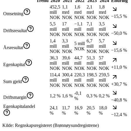
Trend
2020
2021
2022
2023
2024
Endring
452,5
1,1
1,6
2,1
1,8
mill
mrd
mrd
mrd
mrd
Omsetning
−15,5 %
NOK
NOK
NOK
NOK
NOK
5,5
17
−1,1
7,1
3,5
mill
mill
mill
mill
mill
Driftsresultat
−50,0 %
NOK
NOK
NOK
NOK
NOK
1,4
3,3
6,7
5,7
5 mill
mill
mill
mill
mill
Årsresultat
NOK
−15,6 %
NOK
NOK
NOK
NOK
36,3
39,6
44,7
51,3
57
mill
mill
mill
mill
mill
Egenkapital
+11,0 %
NOK
NOK
NOK
NOK
NOK
114,4
300,4
220,3
198,5
259,5
mill
mill
mill
mill
mill
Sum gjeld
+30,7 %
NOK
NOK
NOK
NOK
NOK
-0,1
1,2 %
1,6 %
0,3 %
0,2 %
Driftsmargin
%
−40,8 %
Egenkapitalandel
24,1
11,7
16,9
20,5
18,0
%
%
%
%
%
−12,4 %
Kilde: Regnskapsregisteret (Brønnøysundregistrene)