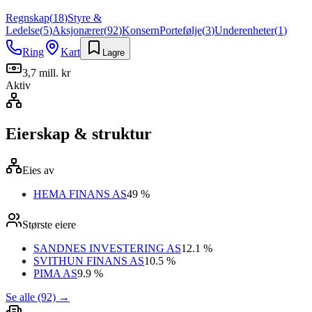
Regnskap
(
18
)
Styre &
Ledelse
(
5
)
Aksjonærer
(
92
)
Konsern
Portefølje
(
3
)
Underenheter
(
1
)
Ring
Kart
Lagre
3,7 mill. kr
Aktiv
Eierskap & struktur
Eies av
HEMA FINANS AS
49 %
Største eiere
SANDNES INVESTERING AS
12.1 %
SVITHUN FINANS AS
10.5 %
PIMA AS
9.9 %
Se alle (92)
→