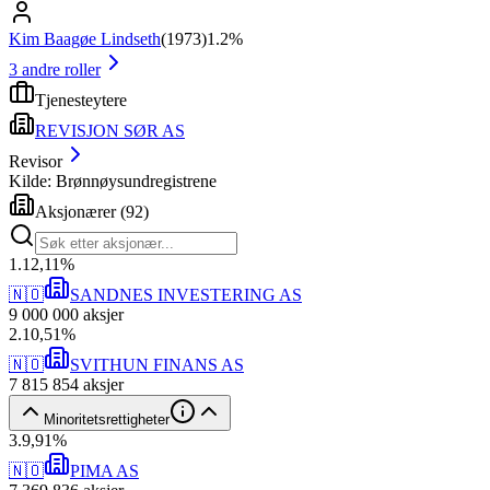
Kim Baagøe Lindseth
(
1973
)
1.2%
3
andre roller
Tjenesteytere
REVISJON SØR AS
Revisor
Kilde: Brønnøysundregistrene
Aksjonærer
(
92
)
1
.
12,11
%
🇳🇴
SANDNES INVESTERING AS
9 000 000
aksjer
2
.
10,51
%
🇳🇴
SVITHUN FINANS AS
7 815 854
aksjer
Minoritetsrettigheter
3
.
9,91
%
🇳🇴
PIMA AS