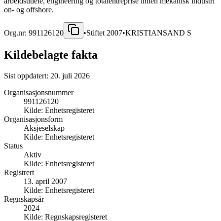
arbeidsutleie, engineering og totalentreprise innen mekanisk industri
on- og offshore.
Org.nr:
991126120
•
Stiftet
2007
•
KRISTIANSAND S
Kildebelagte fakta
Sist oppdatert:
20. juli 2026
Organisasjonsnummer
991126120
Kilde:
Enhetsregisteret
Organisasjonsform
Aksjeselskap
Kilde:
Enhetsregisteret
Status
Aktiv
Kilde:
Enhetsregisteret
Registrert
13. april 2007
Kilde:
Enhetsregisteret
Regnskapsår
2024
Kilde:
Regnskapsregisteret