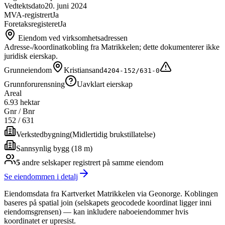
Vedtektsdato
20. juni 2024
MVA-registrert
Ja
Foretaksregisteret
Ja
Eiendom ved virksomhetsadressen
Adresse-/koordinatkobling fra Matrikkelen; dette dokumenterer ikke
juridisk eierskap.
Grunneiendom
Kristiansand
4204-152/631-0
Grunnforurensning
Uavklart eierskap
Areal
6.93 hektar
Gnr / Bnr
152
/
631
Verkstedbygning
(
Midlertidig brukstillatelse
)
Sannsynlig bygg (18 m)
5
andre selskap
er
registrert på samme eiendom
Se eiendommen i detalj
Eiendomsdata fra Kartverket Matrikkelen via Geonorge. Koblingen
baseres på spatial join (selskapets geocodede koordinat ligger inni
eiendomsgrensen) — kan inkludere naboeiendommer hvis
koordinatet er upresist.