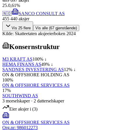
489 697
aksjer
25
.
0,61
%
🇳🇴
SANCO CONSULT AS
455 440
aksjer
Vis
25
flere
Vis alle (
67
gjenstående)
Kilde: Skatteetaten aksjeeierboken 2024
Konsernstruktur
M3 KRAFT AS
100
% ↓
HEMA FINANS AS
49
% ↓
SANDNES INVESTERING AS
12
% ↓
ON & OFFSHORE HOLDING AS
100
%
ON & OFFSHORE SERVICES AS
17
%
SOUTHWIND AS
3
morselskap
er
·
2
datterselskap
er
Eier aksjer i
(
3
)
ON & OFFSHORE SERVICES AS
Org.nr:
986012273