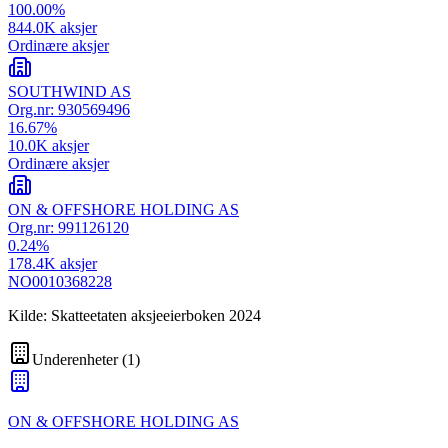
100.00
%
844.0K
aksjer
Ordinære aksjer
SOUTHWIND AS
Org.nr:
930569496
16.67
%
10.0K
aksjer
Ordinære aksjer
ON & OFFSHORE HOLDING AS
Org.nr:
991126120
0.24
%
178.4K
aksjer
NO0010368228
Kilde: Skatteetaten aksjeeierboken 2024
Underenheter
(
1
)
ON & OFFSHORE HOLDING AS