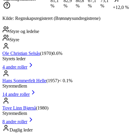
81,1
82,9
80,8
67,1
75,1
%
%
%
%
%
+12,0 %
Kilde: Regnskapsregisteret (Brønnøysundregistrene)
Styre og ledelse
Styre
Ole Christian Selsås
(
1970
)
0.6%
Styrets leder
4
andre roller
Hans Sommerfelt Helle
(
1957
)
< 0.1%
Styremedlem
14
andre roller
Tove Linn Bjørnå
(
1980
)
Styremedlem
8
andre roller
Daglig leder