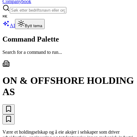
Companybook
⌘
K
AI
Bytt tema
Command Palette
Search for a command to run...
ON & OFFSHORE HOLDING
AS
Være et holdingselskap og å eie aksjer i selskaper som driver