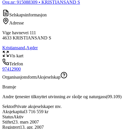
Org.nr:
915088309
• KRISTIANSAND S
Selskapsinformasjon
Adresse
Vige havnevei 111
4633
KRISTIANSAND S
Kristiansand
,
Agder
Vis kart
Telefon
97412900
Organisasjonsform
Aksjeselskap
Bransje
Andre tjenester tilknyttet utvinning av råolje og naturgass
(
09.109
)
Sektor
Private aksjeselskaper mv.
Aksjekapital
3 716 559 kr
Status
Aktiv
Stiftet
23. mars 2007
Registrert
13. apr. 2007