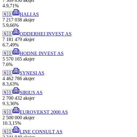
7 369 836
aksjer
4
.
9,71
%
🇳🇴
HALI AS
7 217 038
aksjer
5
.
9,66
%
🇳🇴
ODDERHEI INVEST AS
7 181 479
aksjer
6
.
7,49
%
🇳🇴
HODNE INVEST AS
5 570 165
aksjer
7
.
6
%
🇳🇴
SYNESI AS
4 462 786
aksjer
8
.
3,63
%
🇳🇴
SIRIUS AS
2 700 432
aksjer
9
.
3,36
%
🇳🇴
EUROVEKST 2000 AS
2 500 000
aksjer
10
.
3,15
%
🇳🇴
LINE CONSULT AS