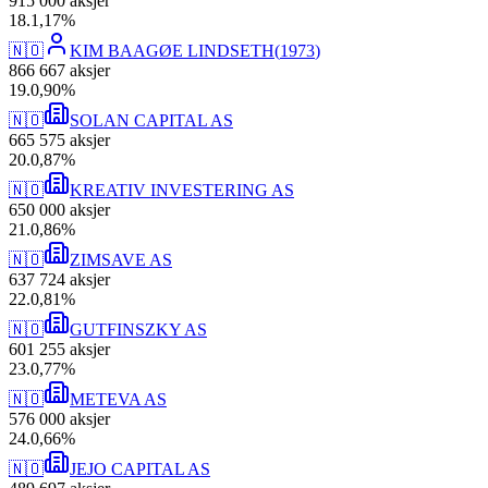
915 000
aksjer
18
.
1,17
%
🇳🇴
KIM BAAGØE LINDSETH
(
1973
)
866 667
aksjer
19
.
0,90
%
🇳🇴
SOLAN CAPITAL AS
665 575
aksjer
20
.
0,87
%
🇳🇴
KREATIV INVESTERING AS
650 000
aksjer
21
.
0,86
%
🇳🇴
ZIMSAVE AS
637 724
aksjer
22
.
0,81
%
🇳🇴
GUTFINSZKY AS
601 255
aksjer
23
.
0,77
%
🇳🇴
METEVA AS
576 000
aksjer
24
.
0,66
%
🇳🇴
JEJO CAPITAL AS