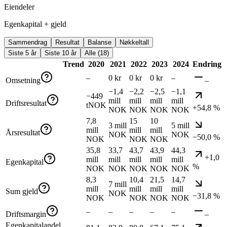
Eiendeler
Egenkapital + gjeld
Sammendrag
Resultat
Balanse
Nøkkeltall
Siste 5 år
Siste 10 år
Alle (18)
Trend
2020
2021
2022
2023
2024
Endring
–
0 kr
0 kr
0 kr
–
Omsetning
–
−1,4
−2,2
−2,5
−1,1
−449
mill
mill
mill
mill
Driftsresultat
tNOK
+54,8 %
NOK
NOK
NOK
NOK
7,8
15
10
3 mill
5 mill
mill
mill
mill
Årsresultat
NOK
NOK
−50,0 %
NOK
NOK
NOK
35,8
33,7
43,7
43,9
44,3
+1,0
mill
mill
mill
mill
mill
Egenkapital
%
NOK
NOK
NOK
NOK
NOK
8,3
10,4
21,5
14,7
7 mill
mill
mill
mill
mill
Sum gjeld
NOK
−31,8 %
NOK
NOK
NOK
NOK
–
–
–
–
–
Driftsmargin
–
Egenkapitalandel