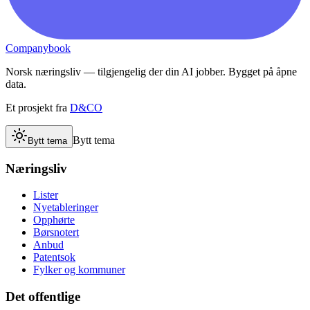
Companybook
Norsk næringsliv — tilgjengelig der din AI jobber. Bygget på åpne
data.
Et prosjekt fra
D&CO
Bytt tema
Bytt tema
Næringsliv
Lister
Nyetableringer
Opphørte
Børsnotert
Anbud
Patentsok
Fylker og kommuner
Det offentlige