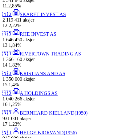
2 341 840
aksjer
11
.
2,85
%
🇳🇴
SKARET INVEST AS
2 119 411
aksjer
12
.
2,22
%
🇳🇴
RHE INVEST AS
1 646 450
aksjer
13
.
1,84
%
🇳🇴
RIVERTOWN TRADING AS
1 366 160
aksjer
14
.
1,82
%
🇳🇴
KRISTIANS AND AS
1 350 000
aksjer
15
.
1,4
%
🇳🇴
A HOLDINGS AS
1 040 266
aksjer
16
.
1,25
%
🇳🇴
BERNHARD KIELLAND
(
1950
)
931 001
aksjer
17
.
1,23
%
🇳🇴
HELGE BJORVAND
(
1956
)