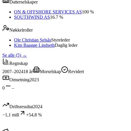
Datterselskaper
ON & OFFSHORE SERVICES AS
100 %
SOUTHWIND AS
16.7 %
Nøkkelroller
Ole Christian Selsås
Styreleder
Kim Baagøe Lindseth
Daglig leder
Se alle (5)
→
Regnskap
2007–2024
18
år
Morselskap
Revidert
Omsetning
2023
0
–
Driftsresultat
2024
−1,1 mill
+54,8 %