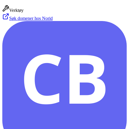
Verktøy
Søk domener hos Norid
CB