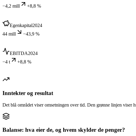
−4,2 mill
+8,8 %
Egenkapital
2024
44 mill
−43,9 %
EBITDA
2024
−4 t
+8,8 %
Inntekter og resultat
Det blå området viser omsetningen over tid. Den grønne linjen viser h
Balanse: hva eier de, og hvem skylder de penger?