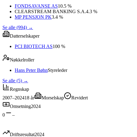
FONDSAVANSE AS
10.5 %
CLEARSTREAM BANKING S.A.
4.3 %
MP PENSJON PK
3.4 %
Se alle (994)
→
Datterselskaper
PCI BIOTECH AS
100 %
Nøkkelroller
Hans Peter Bøhn
Styreleder
Se alle (5)
→
Regnskap
2007–2024
18
år
Morselskap
Revidert
Omsetning
2024
0
–
Driftsresultat
2024