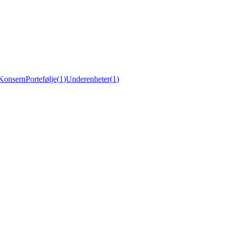
Konsern
Portefølje
(
1
)
Underenheter
(
1
)