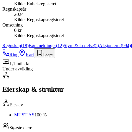
Kilde:
Enhetsregisteret
Regnskapsår
2024
Kilde:
Regnskapsregisteret
Omsetning
0 kr
Kilde:
Regnskapsregisteret
Regnskap
(
18
)
Børsmeldinger
(
12
)
Styre & Ledelse
(
5
)
Aksjonærer
(
994
)
Ring
Kart
Lagre
1,1 mill. kr
Under avvikling
Eierskap & struktur
Eies av
MUST AS
100 %
Største eiere