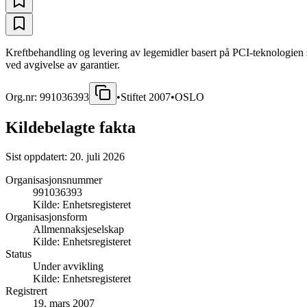
Kreftbehandling og levering av legemidler basert på PCI-teknologien s
ved avgivelse av garantier.
Org.nr:
991036393
•
Stiftet
2007
•
OSLO
Kildebelagte fakta
Sist oppdatert:
20. juli 2026
Organisasjonsnummer
991036393
Kilde:
Enhetsregisteret
Organisasjonsform
Allmennaksjeselskap
Kilde:
Enhetsregisteret
Status
Under avvikling
Kilde:
Enhetsregisteret
Registrert
19. mars 2007