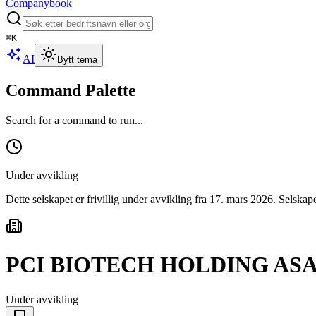
Companybook
⌘
K
AI
Bytt tema
Command Palette
Search for a command to run...
Under avvikling
Dette selskapet er frivillig under avvikling
fra 17. mars 2026
. Selskape
PCI BIOTECH HOLDING AS
Under avvikling