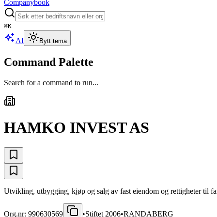
Companybook
⌘
K
AI
Bytt tema
Command Palette
Search for a command to run...
HAMKO INVEST AS
Utvikling, utbygging, kjøp og salg av fast eiendom og rettigheter til 
Org.nr:
990630569
•
Stiftet
2006
•
RANDABERG