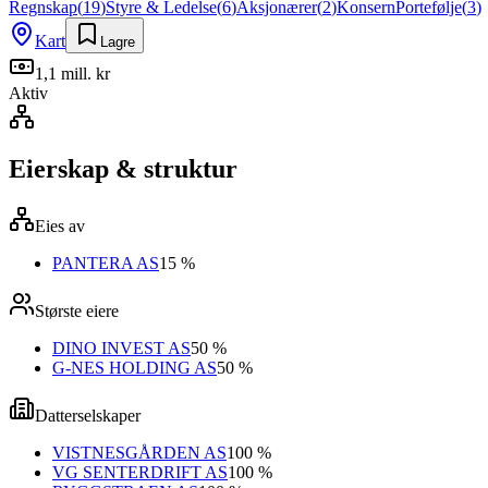
Regnskap
(
19
)
Styre & Ledelse
(
6
)
Aksjonærer
(
2
)
Konsern
Portefølje
(
3
)
Kart
Lagre
1,1 mill. kr
Aktiv
Eierskap & struktur
Eies av
PANTERA AS
15 %
Største eiere
DINO INVEST AS
50 %
G-NES HOLDING AS
50 %
Datterselskaper
VISTNESGÅRDEN AS
100 %
VG SENTERDRIFT AS
100 %