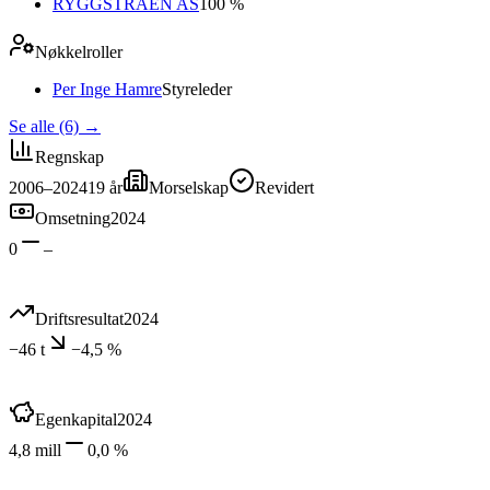
RYGGSTRAEN AS
100 %
Nøkkelroller
Per Inge Hamre
Styreleder
Se alle (6)
→
Regnskap
2006–2024
19
år
Morselskap
Revidert
Omsetning
2024
0
–
Driftsresultat
2024
−46 t
−4,5 %
Egenkapital
2024
4,8 mill
0,0 %