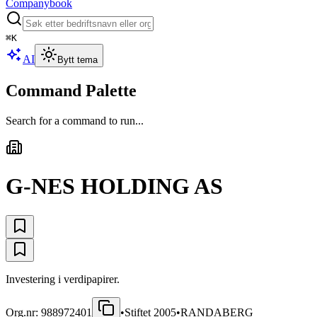
Companybook
⌘
K
AI
Bytt tema
Command Palette
Search for a command to run...
G-NES HOLDING AS
Investering i verdipapirer.
Org.nr:
988972401
•
Stiftet
2005
•
RANDABERG