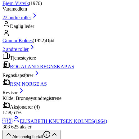
Bjørn Vistvik
(
1976
)
Varamedlem
22
andre roller
Daglig leder
Gunnar Kolnes
(
1952
)
Død
2
andre roller
Tjenesteytere
ROGALAND REGNSKAP AS
Regnskapsfører
RSM NORGE AS
Revisor
Kilde: Brønnøysundregistrene
Aksjonærer
(
4
)
1
.
58,61
%
🇳🇴
ELISABETH KNUTSEN KOLNES
(
1964
)
303 625
aksjer
Alminnelig flertall