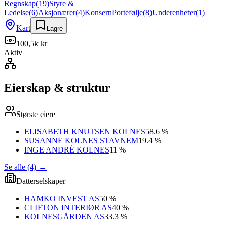
Regnskap
(
19
)
Styre &
Ledelse
(
6
)
Aksjonærer
(
4
)
Konsern
Portefølje
(
8
)
Underenheter
(
1
)
Kart
Lagre
100,5k kr
Aktiv
Eierskap & struktur
Største eiere
ELISABETH KNUTSEN KOLNES
58.6 %
SUSANNE KOLNES STAVNEM
19.4 %
INGE ANDRÉ KOLNES
11 %
Se alle (4)
→
Datterselskaper
HAMKO INVEST AS
50 %
CLIFTON INTERIØR AS
40 %
KOLNESGÅRDEN AS
33.3 %