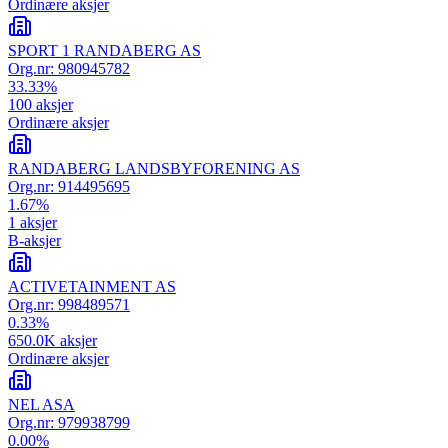
Ordinære aksjer
SPORT 1 RANDABERG AS
Org.nr:
980945782
33.33
%
100
aksjer
Ordinære aksjer
RANDABERG LANDSBYFORENING AS
Org.nr:
914495695
1.67
%
1
aksjer
B-aksjer
ACTIVETAINMENT AS
Org.nr:
998489571
0.33
%
650.0K
aksjer
Ordinære aksjer
NEL ASA
Org.nr:
979938799
0.00
%