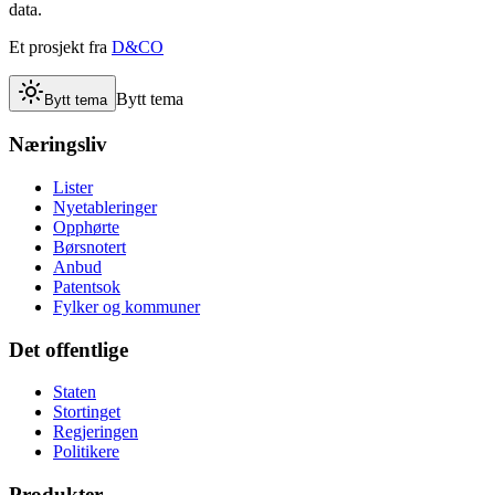
data.
Et prosjekt fra
D&CO
Bytt tema
Bytt tema
Næringsliv
Lister
Nyetableringer
Opphørte
Børsnotert
Anbud
Patentsok
Fylker og kommuner
Det offentlige
Staten
Stortinget
Regjeringen
Politikere
Produkter