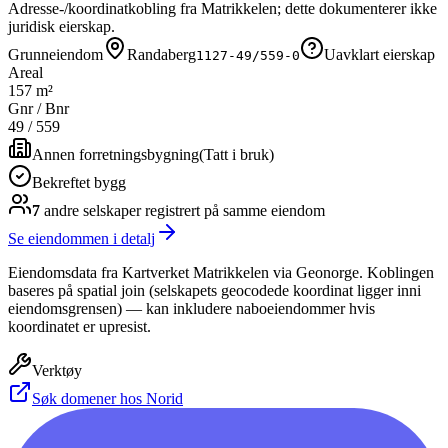
Adresse-/koordinatkobling fra Matrikkelen; dette dokumenterer ikke
juridisk eierskap.
Grunneiendom
Randaberg
Uavklart eierskap
1127-49/559-0
Areal
157 m²
Gnr / Bnr
49
/
559
Annen forretningsbygning
(
Tatt i bruk
)
Bekreftet bygg
7
andre selskap
er
registrert på samme eiendom
Se eiendommen i detalj
Eiendomsdata fra Kartverket Matrikkelen via Geonorge. Koblingen
baseres på spatial join (selskapets geocodede koordinat ligger inni
eiendomsgrensen) — kan inkludere naboeiendommer hvis
koordinatet er upresist.
Verktøy
Søk domener hos Norid