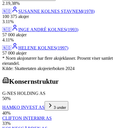
2
.
19,38
%
🇳🇴
SUSANNE KOLNES STAVNEM
(
1978
)
100 375
aksjer
3
.
11
%
🇳🇴
INGE ANDRÉ KOLNES
(
1993
)
57 000
aksjer
4
.
11
%
🇳🇴
HELENE KOLNES
(
1997
)
57 000
aksjer
* Noen aksjonærer har flere aksjeklasser. Prosent viser samlet
eierandel.
Kilde: Skatteetaten aksjeeierboken 2024
Konsernstruktur
G-NES HOLDING AS
50
%
HAMKO INVEST AS
3
under
40
%
CLIFTON INTERIØR AS
33
%