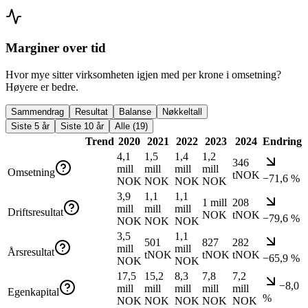
Marginer over tid
Hvor mye sitter virksomheten igjen med per krone i omsetning?
Høyere er bedre.
Sammendrag
Resultat
Balanse
Nøkkeltall
Siste 5 år
Siste 10 år
Alle (19)
Trend
2020
2021
2022
2023
2024
Endring
4,1
1,5
1,4
1,2
346
mill
mill
mill
mill
Omsetning
tNOK
−71,6 %
NOK
NOK
NOK
NOK
3,9
1,1
1,1
1 mill
208
mill
mill
mill
Driftsresultat
NOK
tNOK
−79,6 %
NOK
NOK
NOK
3,5
1,1
501
827
282
mill
mill
Årsresultat
tNOK
tNOK
tNOK
−65,9 %
NOK
NOK
17,5
15,2
8,3
7,8
7,2
−8,0
mill
mill
mill
mill
mill
Egenkapital
%
NOK
NOK
NOK
NOK
NOK