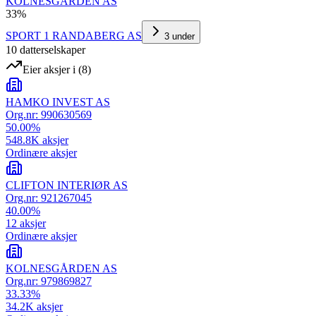
KOLNESGÅRDEN AS
33
%
SPORT 1 RANDABERG AS
3
under
10
datterselskap
er
Eier aksjer i
(
8
)
HAMKO INVEST AS
Org.nr:
990630569
50.00
%
548.8K
aksjer
Ordinære aksjer
CLIFTON INTERIØR AS
Org.nr:
921267045
40.00
%
12
aksjer
Ordinære aksjer
KOLNESGÅRDEN AS
Org.nr:
979869827
33.33
%
34.2K
aksjer