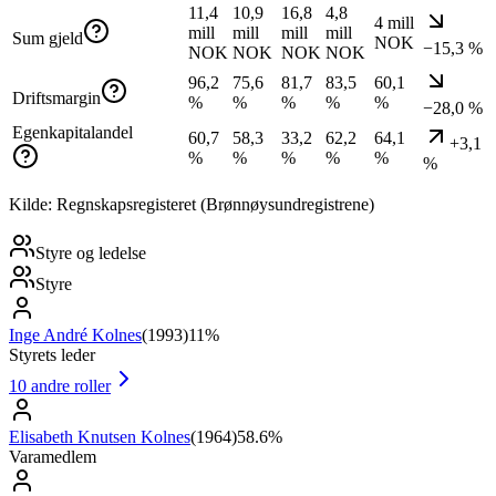
11,4
10,9
16,8
4,8
4 mill
mill
mill
mill
mill
Sum gjeld
NOK
−15,3 %
NOK
NOK
NOK
NOK
96,2
75,6
81,7
83,5
60,1
Driftsmargin
%
%
%
%
%
−28,0 %
Egenkapitalandel
60,7
58,3
33,2
62,2
64,1
+3,1
%
%
%
%
%
%
Kilde: Regnskapsregisteret (Brønnøysundregistrene)
Styre og ledelse
Styre
Inge André Kolnes
(
1993
)
11%
Styrets leder
10
andre roller
Elisabeth Knutsen Kolnes
(
1964
)
58.6%
Varamedlem