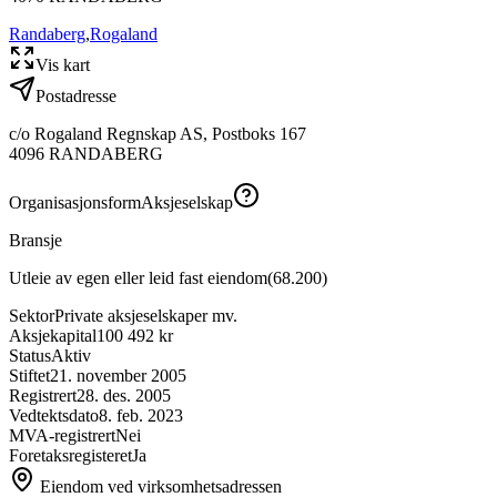
Randaberg
,
Rogaland
Vis kart
Postadresse
c/o Rogaland Regnskap AS, Postboks 167
4096
RANDABERG
Organisasjonsform
Aksjeselskap
Bransje
Utleie av egen eller leid fast eiendom
(
68.200
)
Sektor
Private aksjeselskaper mv.
Aksjekapital
100 492 kr
Status
Aktiv
Stiftet
21. november 2005
Registrert
28. des. 2005
Vedtektsdato
8. feb. 2023
MVA-registrert
Nei
Foretaksregisteret
Ja
Eiendom ved virksomhetsadressen