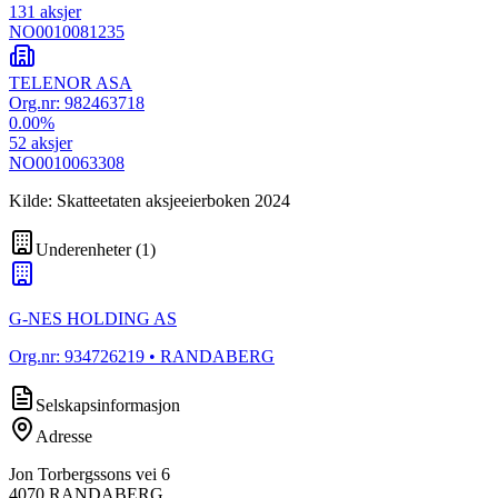
131
aksjer
NO0010081235
TELENOR ASA
Org.nr:
982463718
0.00
%
52
aksjer
NO0010063308
Kilde: Skatteetaten aksjeeierboken 2024
Underenheter
(
1
)
G-NES HOLDING AS
Org.nr:
934726219
• RANDABERG
Selskapsinformasjon
Adresse
Jon Torbergssons vei 6
4070
RANDABERG