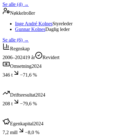
Se alle (4)
→
Nøkkelroller
Inge André Kolnes
Styreleder
Gunnar Kolnes
Daglig leder
Se alle (6)
→
Regnskap
2006–2024
19
år
Revidert
Omsetning
2024
346 t
−71,6 %
Driftsresultat
2024
208 t
−79,6 %
Egenkapital
2024
7,2 mill
−8,0 %