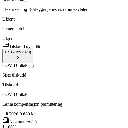
Elektriker- og Rørleggertjenester, rammeavtaler
Ukjent
Generell del
Ukjent
Tilskudd og støtte
1
tilskudd
(
2020
)
COVID-tiltak
(
1
)
Siste tilskudd
Tilskudd
COVID-tiltak
Lønnskompensasjon permittering
juli 2020
·
9 680 kr
Aksjonærer
(
1
)
1
.
100
%