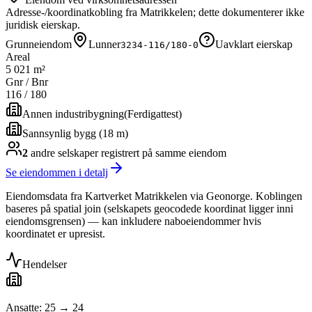
Adresse-/koordinatkobling fra Matrikkelen; dette dokumenterer ikke
juridisk eierskap.
Grunneiendom
Lunner
Uavklart eierskap
3234-116/180-0
Areal
5 021 m²
Gnr / Bnr
116
/
180
Annen industribygning
(
Ferdigattest
)
Sannsynlig bygg (18 m)
2
andre selskap
er
registrert på samme eiendom
Se eiendommen i detalj
Eiendomsdata fra Kartverket Matrikkelen via Geonorge. Koblingen
baseres på spatial join (selskapets geocodede koordinat ligger inni
eiendomsgrensen) — kan inkludere naboeiendommer hvis
koordinatet er upresist.
Hendelser
Ansatte: 25 → 24