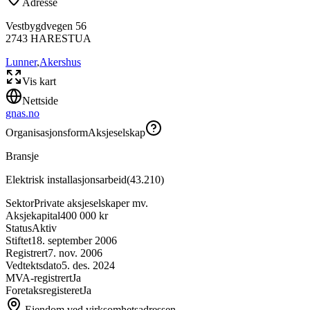
Adresse
Vestbygdvegen 56
2743
HARESTUA
Lunner
,
Akershus
Vis kart
Nettside
gnas.no
Organisasjonsform
Aksjeselskap
Bransje
Elektrisk installasjonsarbeid
(
43.210
)
Sektor
Private aksjeselskaper mv.
Aksjekapital
400 000 kr
Status
Aktiv
Stiftet
18. september 2006
Registrert
7. nov. 2006
Vedtektsdato
5. des. 2024
MVA-registrert
Ja
Foretaksregisteret
Ja
Eiendom ved virksomhetsadressen