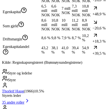
NOK
NOK
NOK
NOK
NOK
6,5
6,6
7,3
10,8
7 mill
mill
mill
mill
mill
Egenkapital
NOK
+48,9 %
NOK
NOK
NOK
NOK
8,6
10,8
10
11,2
8,9
mill
mill
mill
mill
mill
Sum gjeld
−20,6 %
NOK
NOK
NOK
NOK
NOK
10,2
8,6 %
9,8 %
7,9 %
8,7 %
Driftsmargin
%
+18,3 %
Egenkapitalandel
43,2
38,1
41,0
39,4
54,9
%
%
%
%
%
+39,5 %
Kilde: Regnskapsregisteret (Brønnøysundregistrene)
Styre og ledelse
Styre
Thorleif Haug
(
1966
)
10.5%
Styrets leder
35
andre roller