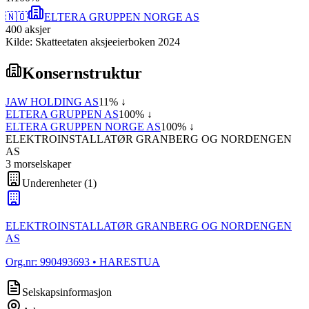
🇳🇴
ELTERA GRUPPEN NORGE AS
400
aksjer
Kilde: Skatteetaten aksjeeierboken 2024
Konsernstruktur
JAW HOLDING AS
11
% ↓
ELTERA GRUPPEN AS
100
% ↓
ELTERA GRUPPEN NORGE AS
100
% ↓
ELEKTROINSTALLATØR GRANBERG OG NORDENGEN
AS
3
morselskap
er
Underenheter
(
1
)
ELEKTROINSTALLATØR GRANBERG OG NORDENGEN
AS
Org.nr:
990493693
• HARESTUA
Selskapsinformasjon