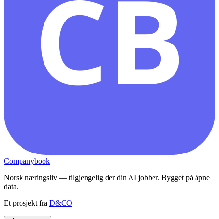
CB
Companybook
Norsk næringsliv — tilgjengelig der din AI jobber. Bygget på åpne
data.
Et prosjekt fra
D&CO