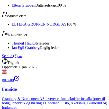
Eltera Gruppen
Datterselskap
100 %
Største eiere
ELTERA GRUPPEN NORGE AS
100 %
Nøkkelroller
Thorleif Haug
Styreleder
Jan Egil Granberg
Daglig leder
Se alle (5)
→
Digitalt
Oppdatert
1. jan. 2026
gnas.no
Forside
Granberg & Nordengen AS leverer elektrotekniske installasjoner til
bolig, landbruk og næring i Hadeland, Oslo, Akershus, Buskerud og
Innlandet.