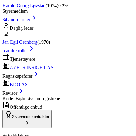
Harald Georg Løvstad
(
1974
)
0.2%
Styremedlem
34
andre roller
Daglig leder
Jan Egil Granberg
(
1970
)
5
andre roller
Tjenesteytere
AZETS INSIGHT AS
Regnskapsfører
BDO AS
Revisor
Kilde: Brønnøysundregistrene
Offentlige anbud
2
vunnede kontrakter
Siste tildelinger