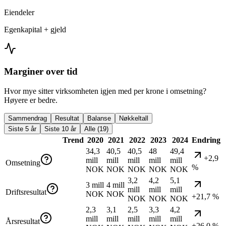
Eiendeler
Egenkapital + gjeld
Marginer over tid
Hvor mye sitter virksomheten igjen med per krone i omsetning?
Høyere er bedre.
Sammendrag
Resultat
Balanse
Nøkkeltall
Siste 5 år
Siste 10 år
Alle (19)
Trend
2020
2021
2022
2023
2024
Endring
34,3
40,5
40,5
48
49,4
+2,9
mill
mill
mill
mill
mill
Omsetning
%
NOK
NOK
NOK
NOK
NOK
3,2
4,2
5,1
3 mill
4 mill
mill
mill
mill
Driftsresultat
NOK
NOK
+21,7 %
NOK
NOK
NOK
2,3
3,1
2,5
3,3
4,2
mill
mill
mill
mill
mill
Årsresultat
+26,0 %