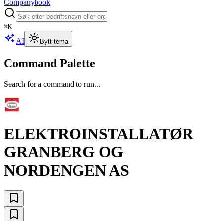
Companybook
⌘
K
AI
Bytt tema
Command Palette
Search for a command to run...
ELEKTROINSTALLATØR
GRANBERG OG
NORDENGEN AS