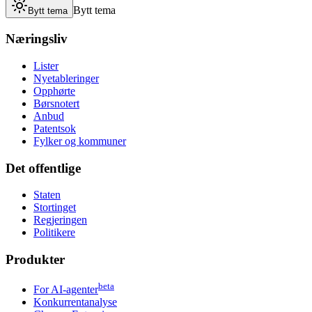
Bytt tema
Bytt tema
Næringsliv
Lister
Nyetableringer
Opphørte
Børsnotert
Anbud
Patentsok
Fylker og kommuner
Det offentlige
Staten
Stortinget
Regjeringen
Politikere
Produkter
beta
For AI-agenter
Konkurrentanalyse