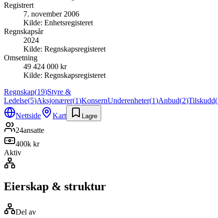
Registrert
7. november 2006
Kilde:
Enhetsregisteret
Regnskapsår
2024
Kilde:
Regnskapsregisteret
Omsetning
49 424 000 kr
Kilde:
Regnskapsregisteret
Regnskap
(
19
)
Styre &
Ledelse
(
5
)
Aksjonærer
(
1
)
Konsern
Underenheter
(
1
)
Anbud
(
2
)
Tilskudd
(
Nettside
Kart
Lagre
24
ansatte
400k kr
Aktiv
Eierskap & struktur
Del av