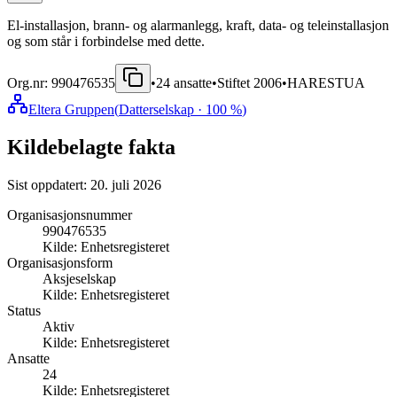
El-installasjon, brann- og alarmanlegg, kraft, data- og teleinstallasjon
og som står i forbindelse med dette.
Org.nr:
990476535
•
24
ansatte
•
Stiftet
2006
•
HARESTUA
Eltera Gruppen
(
Datterselskap
· 100 %
)
Kildebelagte fakta
Sist oppdatert:
20. juli 2026
Organisasjonsnummer
990476535
Kilde:
Enhetsregisteret
Organisasjonsform
Aksjeselskap
Kilde:
Enhetsregisteret
Status
Aktiv
Kilde:
Enhetsregisteret
Ansatte
24
Kilde:
Enhetsregisteret