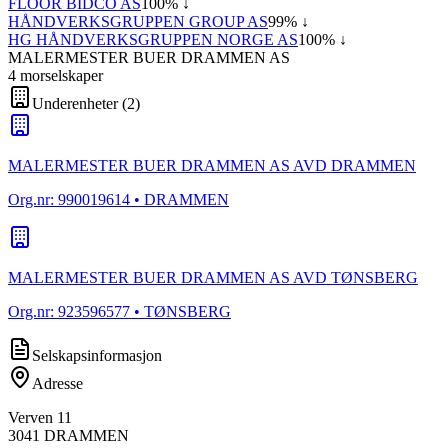
FLOOR BIDCO AS
100
% ↓
HÅNDVERKSGRUPPEN GROUP AS
99
% ↓
HG HÅNDVERKSGRUPPEN NORGE AS
100
% ↓
MALERMESTER BUER DRAMMEN AS
4
morselskap
er
Underenheter
(
2
)
MALERMESTER BUER DRAMMEN AS AVD DRAMMEN
Org.nr:
990019614
• DRAMMEN
MALERMESTER BUER DRAMMEN AS AVD TØNSBERG
Org.nr:
923596577
• TØNSBERG
Selskapsinformasjon
Adresse
Verven 11
3041
DRAMMEN