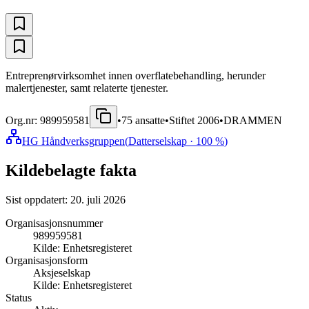
Entreprenørvirksomhet innen overflatebehandling, herunder
malertjenester, samt relaterte tjenester.
Org.nr:
989959581
•
75
ansatte
•
Stiftet
2006
•
DRAMMEN
HG Håndverksgruppen
(
Datterselskap
· 100 %
)
Kildebelagte fakta
Sist oppdatert:
20. juli 2026
Organisasjonsnummer
989959581
Kilde:
Enhetsregisteret
Organisasjonsform
Aksjeselskap
Kilde:
Enhetsregisteret
Status