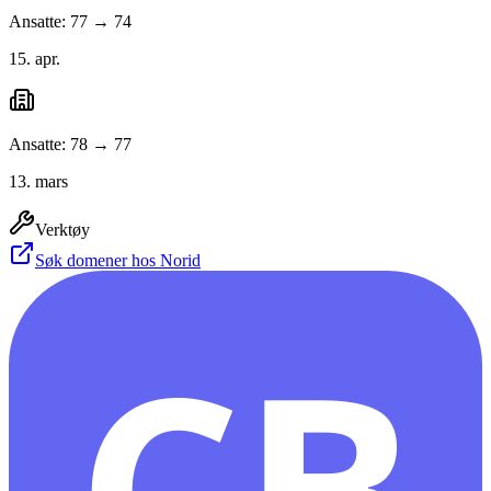
Ansatte: 77 → 74
15. apr.
Ansatte: 78 → 77
13. mars
Verktøy
Søk domener hos Norid
CB