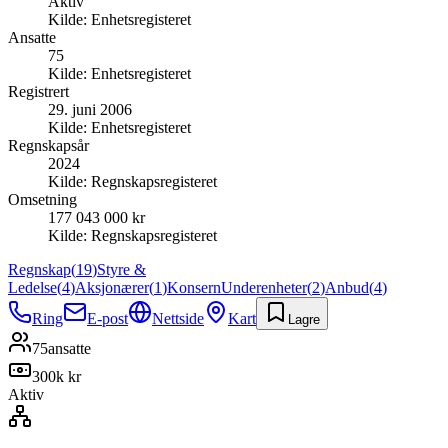
Aktiv
Kilde:
Enhetsregisteret
Ansatte
75
Kilde:
Enhetsregisteret
Registrert
29. juni 2006
Kilde:
Enhetsregisteret
Regnskapsår
2024
Kilde:
Regnskapsregisteret
Omsetning
177 043 000 kr
Kilde:
Regnskapsregisteret
Regnskap
(
19
)
Styre &
Ledelse
(
4
)
Aksjonærer
(
1
)
Konsern
Underenheter
(
2
)
Anbud
(
4
)
Ring
E-post
Nettside
Kart
Lagre
75
ansatte
300k kr
Aktiv