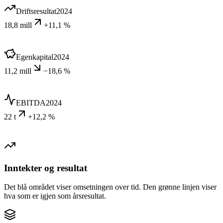
Driftsresultat
2024
18,8 mill
+11,1 %
Egenkapital
2024
11,2 mill
−18,6 %
EBITDA
2024
22 t
+12,2 %
Inntekter og resultat
Det blå området viser omsetningen over tid. Den grønne linjen viser
hva som er igjen som årsresultat.