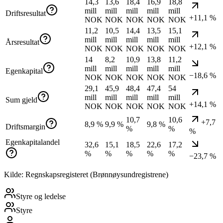
14,3
13,6
18,4
16,9
18,8
mill
mill
mill
mill
mill
Driftsresultat
+11,1 %
NOK
NOK
NOK
NOK
NOK
11,2
10,5
14,4
13,5
15,1
mill
mill
mill
mill
mill
Årsresultat
+12,1 %
NOK
NOK
NOK
NOK
NOK
14
8,2
10,9
13,8
11,2
mill
mill
mill
mill
mill
Egenkapital
−18,6 %
NOK
NOK
NOK
NOK
NOK
29,1
45,9
48,4
47,4
54
mill
mill
mill
mill
mill
Sum gjeld
+14,1 %
NOK
NOK
NOK
NOK
NOK
10,7
10,6
+7,7
8,9 %
9,9 %
9,8 %
Driftsmargin
%
%
%
Egenkapitalandel
32,6
15,1
18,5
22,6
17,2
%
%
%
%
%
−23,7 %
Kilde: Regnskapsregisteret (Brønnøysundregistrene)
Styre og ledelse
Styre