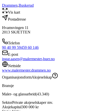
Drammen
,
Buskerud
Vis kart
Postadresse
Hvamsvingen 11
2013
SKJETTEN
Telefon
90 40 99 59
459 60 146
E-post
ingar.aasen@malermester-buer.no
Nettside
www.malermester.drammen.no
Organisasjonsform
Aksjeselskap
Bransje
Maler- og glassarbeid
(
43.340
)
Sektor
Private aksjeselskaper mv.
Aksjekapital
300 000 kr