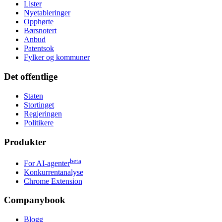
Lister
Nyetableringer
Opphørte
Børsnotert
Anbud
Patentsok
Fylker og kommuner
Det offentlige
Staten
Stortinget
Regjeringen
Politikere
Produkter
beta
For AI-agenter
Konkurrentanalyse
Chrome Extension
Companybook
Blogg