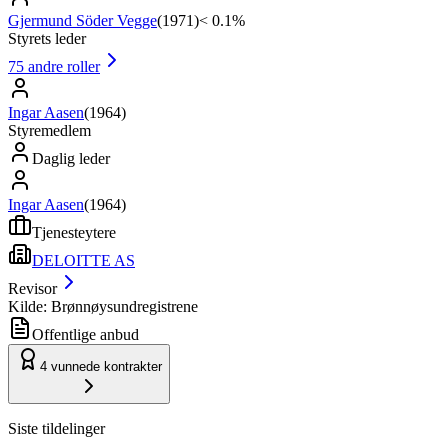
Gjermund Söder Vegge
(
1971
)
< 0.1%
Styrets leder
75
andre roller
Ingar Aasen
(
1964
)
Styremedlem
Daglig leder
Ingar Aasen
(
1964
)
Tjenesteytere
DELOITTE AS
Revisor
Kilde: Brønnøysundregistrene
Offentlige anbud
4
vunnede kontrakter
Siste tildelinger