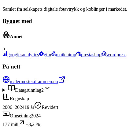
Samlet fra selskapets digitale fotavtrykk og koblinger i markedet.
Bygget med
Annet
5
google-analytics
gtm
mailchimp
prestashop
wordpress
På nett
malermester.drammen.no
Datagrunnlag
2
Regnskap
2006–2024
19
år
Revidert
Omsetning
2024
177 mill
+3,2 %