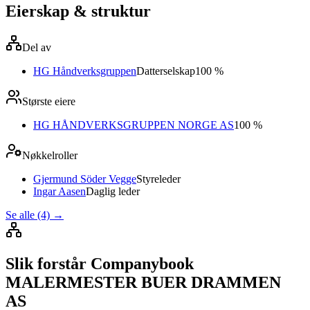
Eierskap & struktur
Del av
HG Håndverksgruppen
Datterselskap
100 %
Største eiere
HG HÅNDVERKSGRUPPEN NORGE AS
100 %
Nøkkelroller
Gjermund Söder Vegge
Styreleder
Ingar Aasen
Daglig leder
Se alle (4)
→
Slik forstår Companybook
MALERMESTER BUER DRAMMEN
AS