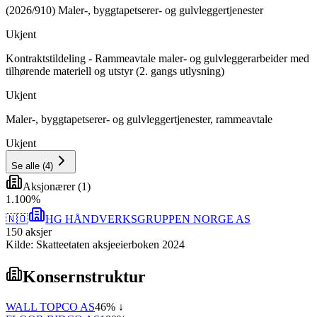
(2026/910) Maler-, byggtapetserer- og gulvleggertjenester
Ukjent
Kontraktstildeling - Rammeavtale maler- og gulvleggerarbeider med
tilhørende materiell og utstyr (2. gangs utlysning)
Ukjent
Maler-, byggtapetserer- og gulvleggertjenester, rammeavtale
Ukjent
Se alle
(
4
)
Aksjonærer
(
1
)
1
.
100
%
🇳🇴
HG HÅNDVERKSGRUPPEN NORGE AS
150
aksjer
Kilde: Skatteetaten aksjeeierboken 2024
Konsernstruktur
WALL TOPCO AS
46
% ↓