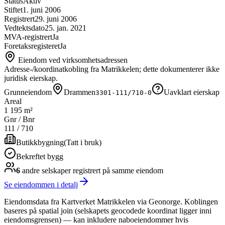
Status
Aktiv
Stiftet
1. juni 2006
Registrert
29. juni 2006
Vedtektsdato
25. jan. 2021
MVA-registrert
Ja
Foretaksregisteret
Ja
Eiendom ved virksomhetsadressen
Adresse-/koordinatkobling fra Matrikkelen; dette dokumenterer ikke
juridisk eierskap.
Grunneiendom
Drammen
Uavklart eierskap
3301-111/710-0
Areal
1 195 m²
Gnr / Bnr
111
/
710
Butikkbygning
(
Tatt i bruk
)
Bekreftet bygg
6
andre selskap
er
registrert på samme eiendom
Se eiendommen i detalj
Eiendomsdata fra Kartverket Matrikkelen via Geonorge. Koblingen
baseres på spatial join (selskapets geocodede koordinat ligger inni
eiendomsgrensen) — kan inkludere naboeiendommer hvis