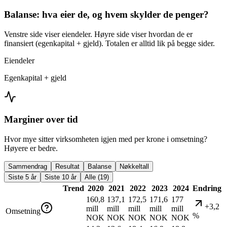
Balanse: hva eier de, og hvem skylder de penger?
Venstre side viser eiendeler. Høyre side viser hvordan de er
finansiert (egenkapital + gjeld). Totalen er alltid lik på begge sider.
Eiendeler
Egenkapital + gjeld
Marginer over tid
Hvor mye sitter virksomheten igjen med per krone i omsetning?
Høyere er bedre.
Sammendrag
Resultat
Balanse
Nøkkeltall
Siste 5 år
Siste 10 år
Alle (19)
Trend
2020
2021
2022
2023
2024
Endring
160,8
137,1
172,5
171,6
177
+3,2
mill
mill
mill
mill
mill
Omsetning
%
NOK
NOK
NOK
NOK
NOK