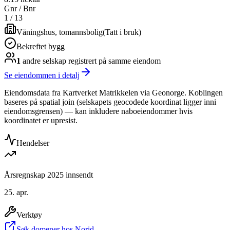
Gnr / Bnr
1
/
13
Våningshus, tomannsbolig
(
Tatt i bruk
)
Bekreftet bygg
1
andre selskap
registrert på samme eiendom
Se eiendommen i detalj
Eiendomsdata fra Kartverket Matrikkelen via Geonorge. Koblingen
baseres på spatial join (selskapets geocodede koordinat ligger inni
eiendomsgrensen) — kan inkludere naboeiendommer hvis
koordinatet er upresist.
Hendelser
Årsregnskap 2025 innsendt
25. apr.
Verktøy
Søk domener hos Norid