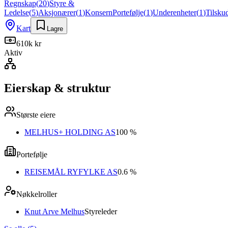
Regnskap
(
20
)
Styre &
Ledelse
(
5
)
Aksjonærer
(
1
)
Konsern
Portefølje
(
1
)
Underenheter
(
1
)
Tilsku
Kart
Lagre
610k kr
Aktiv
Eierskap & struktur
Største eiere
MELHUS+ HOLDING AS
100 %
Portefølje
REISEMÅL RYFYLKE AS
0.6 %
Nøkkelroller
Knut Arve Melhus
Styreleder