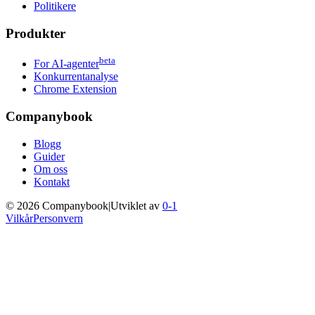
Politikere
Produkter
beta
For AI-agenter
Konkurrentanalyse
Chrome Extension
Companybook
Blogg
Guider
Om oss
Kontakt
©
2026
Companybook
|
Utviklet av
0-1
Vilkår
Personvern