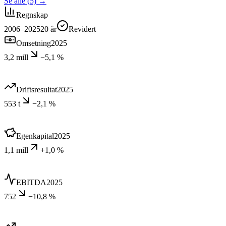
Se alle (5)
→
Regnskap
2006–2025
20
år
Revidert
Omsetning
2025
3,2 mill
−5,1 %
Driftsresultat
2025
553 t
−2,1 %
Egenkapital
2025
1,1 mill
+1,0 %
EBITDA
2025
752
−10,8 %