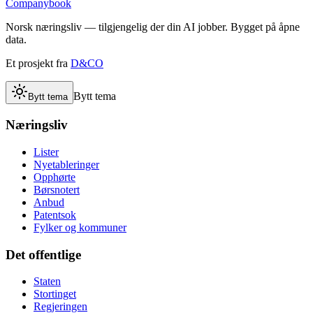
Companybook
Norsk næringsliv — tilgjengelig der din AI jobber. Bygget på åpne
data.
Et prosjekt fra
D&CO
Bytt tema
Bytt tema
Næringsliv
Lister
Nyetableringer
Opphørte
Børsnotert
Anbud
Patentsok
Fylker og kommuner
Det offentlige
Staten
Stortinget
Regjeringen