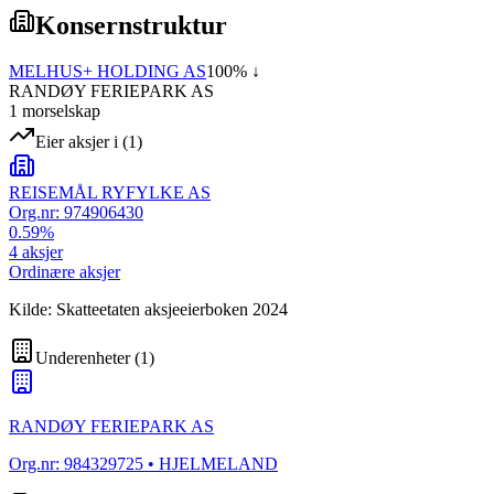
Konsernstruktur
MELHUS+ HOLDING AS
100
% ↓
RANDØY FERIEPARK AS
1
morselskap
Eier aksjer i
(
1
)
REISEMÅL RYFYLKE AS
Org.nr:
974906430
0.59
%
4
aksjer
Ordinære aksjer
Kilde: Skatteetaten aksjeeierboken 2024
Underenheter
(
1
)
RANDØY FERIEPARK AS
Org.nr:
984329725
• HJELMELAND