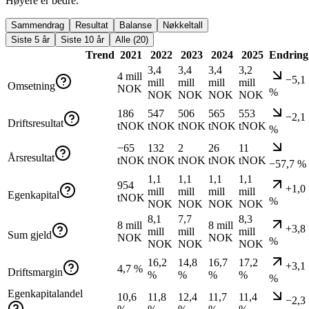
Høyere er bedre.
Sammendrag
Resultat
Balanse
Nøkkeltall
Siste 5 år
Siste 10 år
Alle (20)
Trend
2021
2022
2023
2024
2025
Endring
3,4
3,4
3,4
3,2
4 mill
−5,1
mill
mill
mill
mill
Omsetning
NOK
%
NOK
NOK
NOK
NOK
186
547
506
565
553
−2,1
Driftsresultat
tNOK
tNOK
tNOK
tNOK
tNOK
%
−65
132
2
26
11
Årsresultat
tNOK
tNOK
tNOK
tNOK
tNOK
−57,7 %
1,1
1,1
1,1
1,1
954
+1,0
mill
mill
mill
mill
Egenkapital
tNOK
%
NOK
NOK
NOK
NOK
8,1
7,7
8,3
8 mill
8 mill
+3,8
mill
mill
mill
Sum gjeld
NOK
NOK
%
NOK
NOK
NOK
16,2
14,8
16,7
17,2
+3,1
4,7 %
Driftsmargin
%
%
%
%
%
Egenkapitalandel
10,6
11,8
12,4
11,7
11,4
−2,3