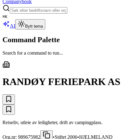
Companybook
⌘
K
AI
Bytt tema
Command Palette
Search for a command to run...
RANDØY FERIEPARK AS
Reiseliv, utleie av leiligheter, drift av campingplass.
Org.nr:
989675982
•
Stiftet
2006
•
HJELMELAND