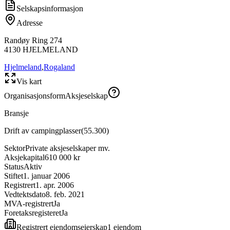
Selskapsinformasjon
Adresse
Randøy Ring 274
4130
HJELMELAND
Hjelmeland
,
Rogaland
Vis kart
Organisasjonsform
Aksjeselskap
Bransje
Drift av campingplasser
(
55.300
)
Sektor
Private aksjeselskaper mv.
Aksjekapital
610 000 kr
Status
Aktiv
Stiftet
1. januar 2006
Registrert
1. apr. 2006
Vedtektsdato
8. feb. 2021
MVA-registrert
Ja
Foretaksregisteret
Ja
Registrert eiendomseierskap
1
eiendom