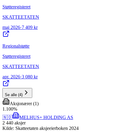
Støtteregisteret
SKATTEETATEN
mai 2026
·
7 409 kr
Regionalstøtte
Støtteregisteret
SKATTEETATEN
apr. 2026
·
3 080 kr
Se alle
(
4
)
Aksjonærer
(
1
)
1
.
100
%
🇳🇴
MELHUS+ HOLDING AS
2 440
aksjer
Kilde: Skatteetaten aksjeeierboken 2024