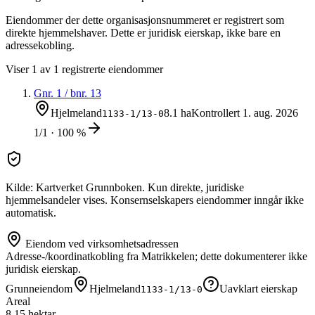
Eiendommer der dette organisasjonsnummeret er registrert som
direkte hjemmelshaver. Dette er juridisk eierskap, ikke bare en
adressekobling.
Viser
1
av
1
registrerte eiendommer
Gnr.
1
/ bnr.
13
Hjelmeland
8.1 ha
Kontrollert
1. aug. 2026
1133-1/13-0
1/1 · 100 %
Kilde: Kartverket Grunnboken. Kun direkte, juridiske
hjemmelsandeler vises. Konsernselskapers eiendommer inngår ikke
automatisk.
Eiendom ved virksomhetsadressen
Adresse-/koordinatkobling fra Matrikkelen; dette dokumenterer ikke
juridisk eierskap.
Grunneiendom
Hjelmeland
Uavklart eierskap
1133-1/13-0
Areal
8.15 hektar