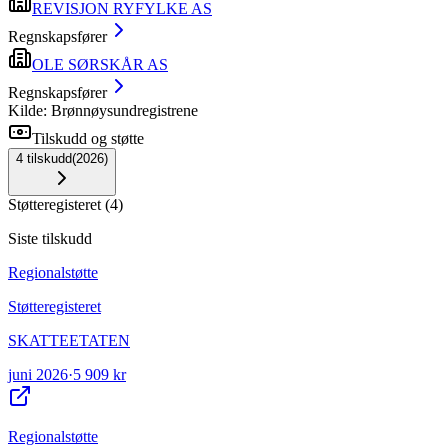
REVISJON RYFYLKE AS
Regnskapsfører
OLE SØRSKÅR AS
Regnskapsfører
Kilde: Brønnøysundregistrene
Tilskudd og støtte
4
tilskudd
(
2026
)
Støtteregisteret
(
4
)
Siste tilskudd
Regionalstøtte
Støtteregisteret
SKATTEETATEN
juni 2026
·
5 909 kr
Regionalstøtte