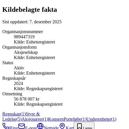
Kildebelagte fakta
Sist oppdatert:
7. desember 2025
Organisasjonsnummer
989447319
Kilde:
Enhetsregisteret
Organisasjonsform
Aksjeselskap
Kilde:
Enhetsregisteret
Status
Aktiv
Kilde:
Enhetsregisteret
Regnskapsår
2024
Kilde:
Regnskapsregisteret
Omsetning
56 878 007 kr
Kilde:
Regnskapsregisteret
Regnskap
(
1
)
Styre &
Ledelse
(
5
)
Aksjonærer
(
1
)
Konsern
Portefølje
(
1
)
Underenheter
(
1
)
Ring
E-post
Nettside
Kart
Lagre