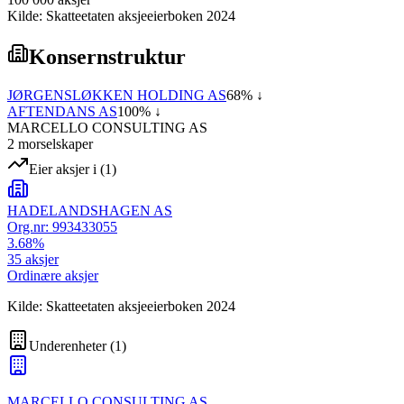
Kilde: Skatteetaten aksjeeierboken 2024
Konsernstruktur
JØRGENSLØKKEN HOLDING AS
68
% ↓
AFTENDANS AS
100
% ↓
MARCELLO CONSULTING AS
2
morselskap
er
Eier aksjer i
(
1
)
HADELANDSHAGEN AS
Org.nr:
993433055
3.68
%
35
aksjer
Ordinære aksjer
Kilde: Skatteetaten aksjeeierboken 2024
Underenheter
(
1
)
MARCELLO CONSULTING AS