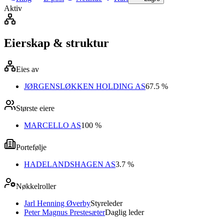
Aktiv
Eierskap & struktur
Eies av
JØRGENSLØKKEN HOLDING AS
67.5 %
Største eiere
MARCELLO AS
100 %
Portefølje
HADELANDSHAGEN AS
3.7 %
Nøkkelroller
Jarl Henning Øverby
Styreleder
Peter Magnus Prestesæter
Daglig leder