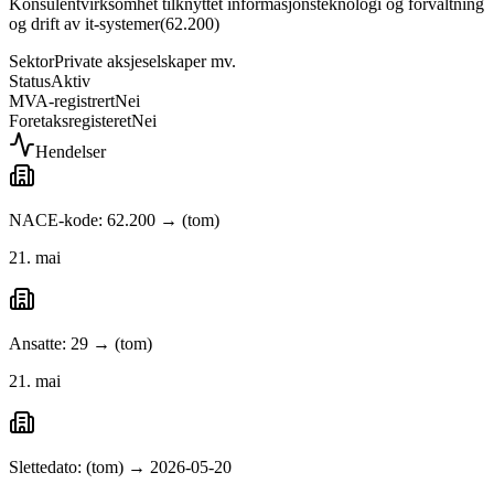
Konsulentvirksomhet tilknyttet informasjonsteknologi og forvaltning
og drift av it-systemer
(
62.200
)
Sektor
Private aksjeselskaper mv.
Status
Aktiv
MVA-registrert
Nei
Foretaksregisteret
Nei
Hendelser
NACE-kode: 62.200 → (tom)
21. mai
Ansatte: 29 → (tom)
21. mai
Slettedato: (tom) → 2026-05-20