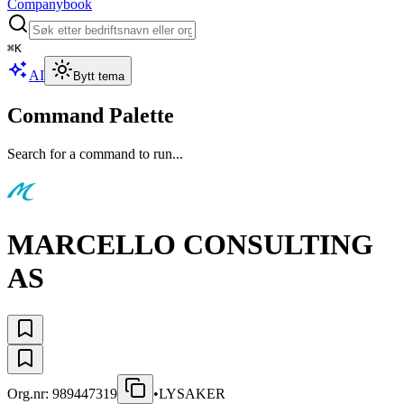
Companybook
⌘
K
AI
Bytt tema
Command Palette
Search for a command to run...
MARCELLO CONSULTING
AS
Org.nr:
989447319
•
LYSAKER