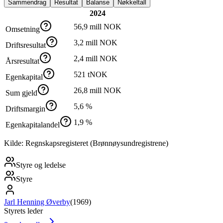
Sammendrag
Resultat
Balanse
Nøkkeltall
2024
56,9 mill NOK
Omsetning
3,2 mill NOK
Driftsresultat
2,4 mill NOK
Årsresultat
521 tNOK
Egenkapital
26,8 mill NOK
Sum gjeld
5,6 %
Driftsmargin
1,9 %
Egenkapitalandel
Kilde: Regnskapsregisteret (Brønnøysundregistrene)
Styre og ledelse
Styre
Jarl Henning Øverby
(
1969
)
Styrets leder