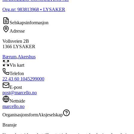
Org.nr:
983813968
• LYSAKER
Selskapsinformasjon
Adresse
Vollsveien 2B
1366
LYSAKER
Bærum
,
Akershus
Vis kart
Telefon
22 43 60 10
45299000
E-post
post@marcello.no
Nettside
marcello.no
Organisasjonsform
Aksjeselskap
Bransje