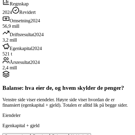
Regnskap
2024
Revidert
Omsetning
2024
56,9 mill
Driftsresultat
2024
3,2 mill
Egenkapital
2024
521 t
Årsresultat
2024
2,4 mill
Balanse: hva eier de, og hvem skylder de penger?
Venstre side viser eiendeler. Høyre side viser hvordan de er
finansiert (egenkapital + gjeld). Totalen er alltid lik på begge sider.
Eiendeler
Egenkapital + gjeld