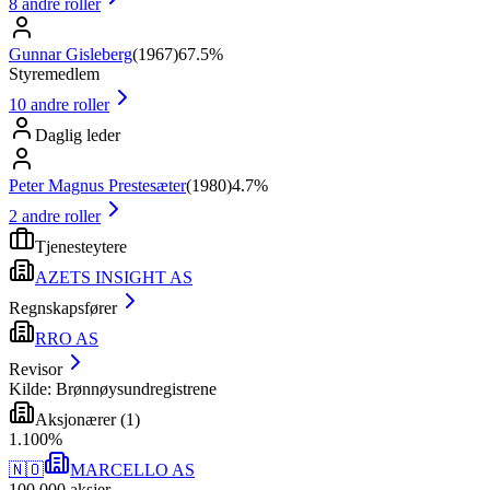
8
andre roller
Gunnar Gisleberg
(
1967
)
67.5%
Styremedlem
10
andre roller
Daglig leder
Peter Magnus Prestesæter
(
1980
)
4.7%
2
andre roller
Tjenesteytere
AZETS INSIGHT AS
Regnskapsfører
RRO AS
Revisor
Kilde: Brønnøysundregistrene
Aksjonærer
(
1
)
1
.
100
%
🇳🇴
MARCELLO AS
100 000
aksjer