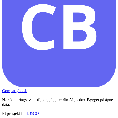
CB
Companybook
Norsk næringsliv — tilgjengelig der din AI jobber. Bygget på åpne
data.
Et prosjekt fra
D&CO