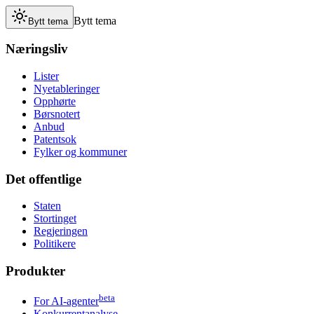
Bytt tema
Bytt tema
Næringsliv
Lister
Nyetableringer
Opphørte
Børsnotert
Anbud
Patentsok
Fylker og kommuner
Det offentlige
Staten
Stortinget
Regjeringen
Politikere
Produkter
beta
For AI-agenter
Konkurrentanalyse