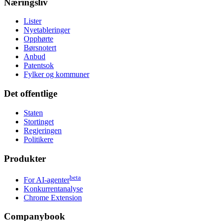
Næringsliv
Lister
Nyetableringer
Opphørte
Børsnotert
Anbud
Patentsok
Fylker og kommuner
Det offentlige
Staten
Stortinget
Regjeringen
Politikere
Produkter
beta
For AI-agenter
Konkurrentanalyse
Chrome Extension
Companybook