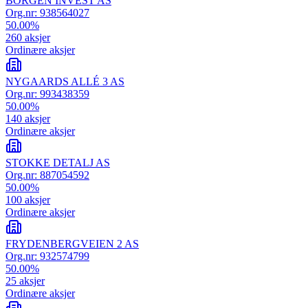
BORGEN INVEST AS
Org.nr:
938564027
50.00
%
260
aksjer
Ordinære aksjer
NYGAARDS ALLÉ 3 AS
Org.nr:
993438359
50.00
%
140
aksjer
Ordinære aksjer
STOKKE DETALJ AS
Org.nr:
887054592
50.00
%
100
aksjer
Ordinære aksjer
FRYDENBERGVEIEN 2 AS
Org.nr:
932574799
50.00
%
25
aksjer
Ordinære aksjer