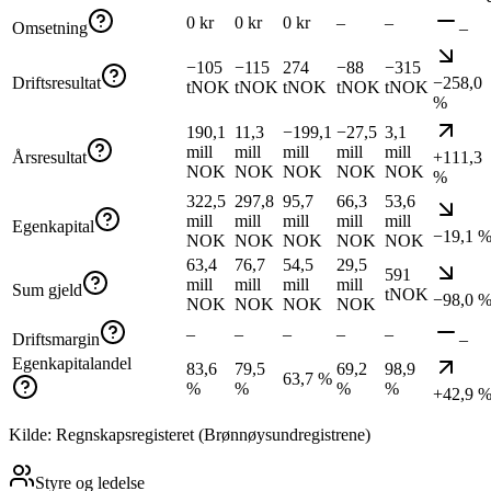
0 kr
0 kr
0 kr
–
–
Omsetning
–
−105
−115
274
−88
−315
Driftsresultat
−258,0
tNOK
tNOK
tNOK
tNOK
tNOK
%
190,1
11,3
−199,1
−27,5
3,1
mill
mill
mill
mill
mill
Årsresultat
+111,3
NOK
NOK
NOK
NOK
NOK
%
322,5
297,8
95,7
66,3
53,6
mill
mill
mill
mill
mill
Egenkapital
−19,1 
NOK
NOK
NOK
NOK
NOK
63,4
76,7
54,5
29,5
591
mill
mill
mill
mill
Sum gjeld
tNOK
−98,0 
NOK
NOK
NOK
NOK
–
–
–
–
–
Driftsmargin
–
Egenkapitalandel
83,6
79,5
69,2
98,9
63,7 %
%
%
%
%
+42,9 
Kilde: Regnskapsregisteret (Brønnøysundregistrene)
Styre og ledelse