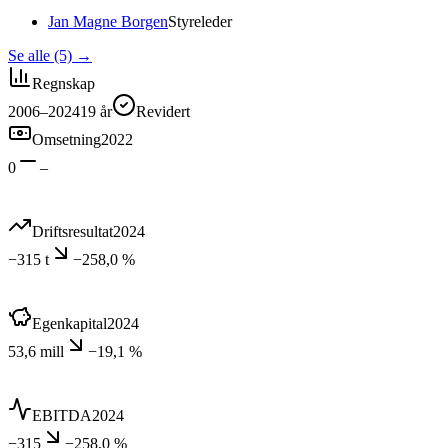
Jan Magne Borgen
Styreleder
Se alle (5)
→
Regnskap
2006–2024
19
år
Revidert
Omsetning
2022
0
–
Driftsresultat
2024
−315 t
−258,0 %
Egenkapital
2024
53,6 mill
−19,1 %
EBITDA
2024
−315
−258,0 %