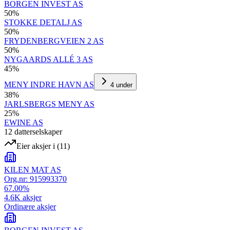
BORGEN INVEST AS
50
%
STOKKE DETALJ AS
50
%
FRYDENBERGVEIEN 2 AS
50
%
NYGAARDS ALLÉ 3 AS
45
%
MENY INDRE HAVN AS
4
under
38
%
JARLSBERGS MENY AS
25
%
EWINE AS
12
datterselskap
er
Eier aksjer i
(
11
)
KILEN MAT AS
Org.nr:
915993370
67.00
%
4.6K
aksjer
Ordinære aksjer