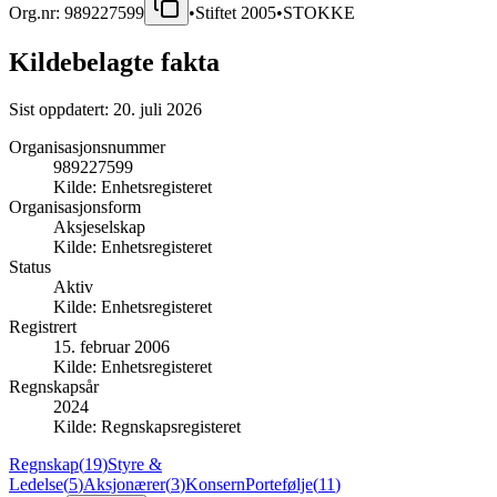
Org.nr:
989227599
•
Stiftet
2005
•
STOKKE
Kildebelagte fakta
Sist oppdatert:
20. juli 2026
Organisasjonsnummer
989227599
Kilde:
Enhetsregisteret
Organisasjonsform
Aksjeselskap
Kilde:
Enhetsregisteret
Status
Aktiv
Kilde:
Enhetsregisteret
Registrert
15. februar 2006
Kilde:
Enhetsregisteret
Regnskapsår
2024
Kilde:
Regnskapsregisteret
Regnskap
(
19
)
Styre &
Ledelse
(
5
)
Aksjonærer
(
3
)
Konsern
Portefølje
(
11
)