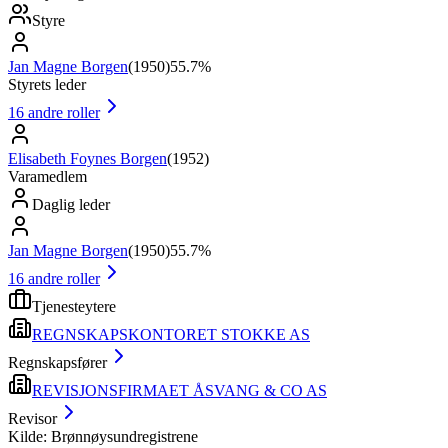
Styre
Jan Magne Borgen
(
1950
)
55.7%
Styrets leder
16
andre roller
Elisabeth Foynes Borgen
(
1952
)
Varamedlem
Daglig leder
Jan Magne Borgen
(
1950
)
55.7%
16
andre roller
Tjenesteytere
REGNSKAPSKONTORET STOKKE AS
Regnskapsfører
REVISJONSFIRMAET ÅSVANG & CO AS
Revisor
Kilde: Brønnøysundregistrene