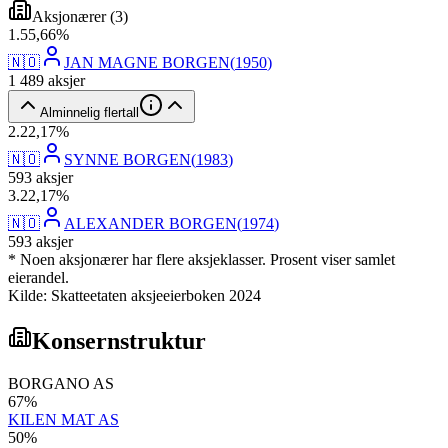
Aksjonærer
(
3
)
1
.
55,66
%
🇳🇴
JAN MAGNE BORGEN
(
1950
)
1 489
aksjer
Alminnelig flertall
2
.
22,17
%
🇳🇴
SYNNE BORGEN
(
1983
)
593
aksjer
3
.
22,17
%
🇳🇴
ALEXANDER BORGEN
(
1974
)
593
aksjer
* Noen aksjonærer har flere aksjeklasser. Prosent viser samlet
eierandel.
Kilde: Skatteetaten aksjeeierboken 2024
Konsernstruktur
BORGANO AS
67
%
KILEN MAT AS
50
%