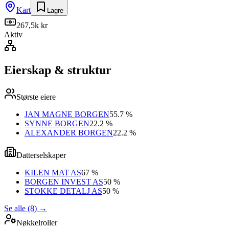
Kart
Lagre
267,5k kr
Aktiv
Eierskap & struktur
Største eiere
JAN MAGNE BORGEN
55.7 %
SYNNE BORGEN
22.2 %
ALEXANDER BORGEN
22.2 %
Datterselskaper
KILEN MAT AS
67 %
BORGEN INVEST AS
50 %
STOKKE DETALJ AS
50 %
Se alle (8)
→
Nøkkelroller