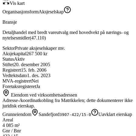
Vis kart
Organisasjonsform
Aksjeselskap
Bransje
Detaljhandel med bredt vareutvalg med hovedvekt på nærings- og
nytelsesmidler
(
47.110
)
Sektor
Private aksjeselskaper mv.
Aksjekapital
267 500 kr
Status
Aktiv
Stiftet
20. desember 2005
Registrert
15. feb. 2006
Vedtektsdato
1. des. 2023
MVA-registrert
Nei
Foretaksregisteret
Ja
Eiendom ved virksomhetsadressen
Adresse-/koordinatkobling fra Matrikkelen; dette dokumenterer ikke
juridisk eierskap.
Grunneiendom
Sandefjord
Uavklart eierskap
3907-422/15-0
Areal
4 085 m²
Gnr / Bnr