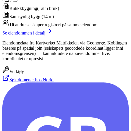
422
/
15
Butikkbygning
(
Tatt i bruk
)
Sannsynlig bygg (14 m)
10
andre selskap
er
registrert på samme eiendom
Se eiendommen i detalj
Eiendomsdata fra Kartverket Matrikkelen via Geonorge. Koblingen
baseres på spatial join (selskapets geocodede koordinat ligger inni
eiendomsgrensen) — kan inkludere naboeiendommer hvis
koordinatet er upresist.
Verktøy
Søk domener hos Norid