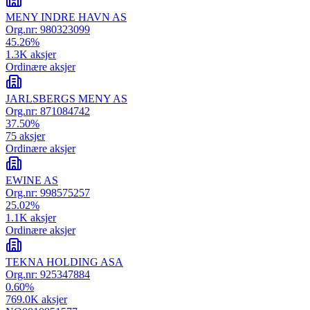
MENY INDRE HAVN AS
Org.nr:
980323099
45.26
%
1.3K
aksjer
Ordinære aksjer
JARLSBERGS MENY AS
Org.nr:
871084742
37.50
%
75
aksjer
Ordinære aksjer
EWINE AS
Org.nr:
998575257
25.02
%
1.1K
aksjer
Ordinære aksjer
TEKNA HOLDING ASA
Org.nr:
925347884
0.60
%
769.0K
aksjer