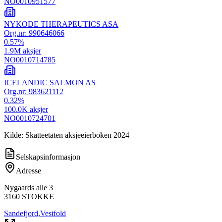
NO0010951577
NYKODE THERAPEUTICS ASA
Org.nr:
990646066
0.57
%
1.9M
aksjer
NO0010714785
ICELANDIC SALMON AS
Org.nr:
983621112
0.32
%
100.0K
aksjer
NO0010724701
Kilde: Skatteetaten aksjeeierboken 2024
Selskapsinformasjon
Adresse
Nygaards alle 3
3160
STOKKE
Sandefjord
,
Vestfold