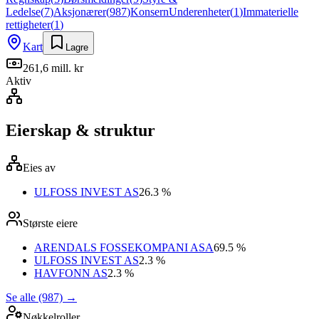
Ledelse
(
7
)
Aksjonærer
(
987
)
Konsern
Underenheter
(
1
)
Immaterielle
rettigheter
(
1
)
Kart
Lagre
261,6 mill. kr
Aktiv
Eierskap & struktur
Eies av
ULFOSS INVEST AS
26.3 %
Største eiere
ARENDALS FOSSEKOMPANI ASA
69.5 %
ULFOSS INVEST AS
2.3 %
HAVFONN AS
2.3 %
Se alle (987)
→
Nøkkelroller