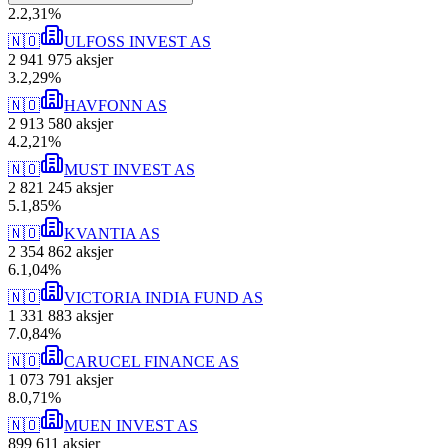
2
.
2,31
%
🇳🇴
ULFOSS INVEST AS
2 941 975
aksjer
3
.
2,29
%
🇳🇴
HAVFONN AS
2 913 580
aksjer
4
.
2,21
%
🇳🇴
MUST INVEST AS
2 821 245
aksjer
5
.
1,85
%
🇳🇴
KVANTIA AS
2 354 862
aksjer
6
.
1,04
%
🇳🇴
VICTORIA INDIA FUND AS
1 331 883
aksjer
7
.
0,84
%
🇳🇴
CARUCEL FINANCE AS
1 073 791
aksjer
8
.
0,71
%
🇳🇴
MUEN INVEST AS
899 611
aksjer