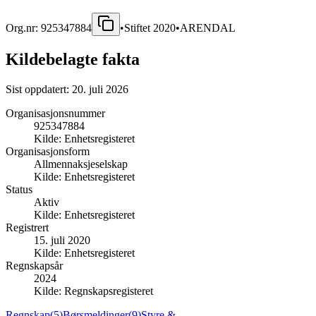
Org.nr:
925347884
•
Stiftet
2020
•
ARENDAL
Kildebelagte fakta
Sist oppdatert:
20. juli 2026
Organisasjonsnummer
925347884
Kilde:
Enhetsregisteret
Organisasjonsform
Allmennaksjeselskap
Kilde:
Enhetsregisteret
Status
Aktiv
Kilde:
Enhetsregisteret
Registrert
15. juli 2020
Kilde:
Enhetsregisteret
Regnskapsår
2024
Kilde:
Regnskapsregisteret
Regnskap
(
5
)
Børsmeldinger
(
9
)
Styre &