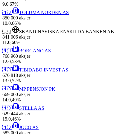
9
.
0,67
%
🇳🇴
TOLUMA NORDEN AS
850 000
aksjer
10
.
0,66
%
🇱🇺
SKANDINAVISKA ENSKILDA BANKEN AB
841 006
aksjer
11
.
0,60
%
🇳🇴
BORGANO AS
768 960
aksjer
12
.
0,53
%
🇳🇴
TIBIDABO INVEST AS
676 818
aksjer
13
.
0,52
%
🇳🇴
MP PENSJON PK
669 000
aksjer
14
.
0,49
%
🇳🇴
STELLA AS
629 444
aksjer
15
.
0,46
%
🇳🇴
JOCO AS
585 000
aksjer