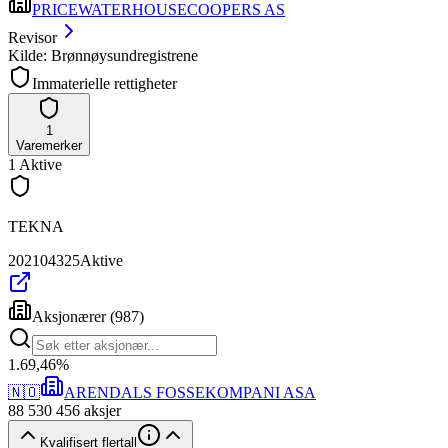
PRICEWATERHOUSECOOPERS AS
Revisor
Kilde: Brønnøysundregistrene
Immaterielle rettigheter
1
Varemerker
1
Aktive
TEKNA
202104325
Aktive
Aksjonærer
(
987
)
1
.
69,46
%
🇳🇴
ARENDALS FOSSEKOMPANI ASA
88 530 456
aksjer
Kvalifisert flertall