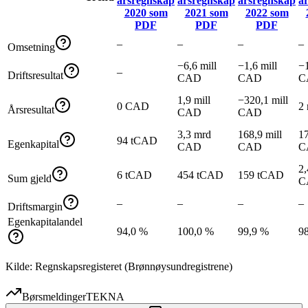
årsregnskap
årsregnskap
årsregnskap
å
2020
som
2021
som
2022
som
PDF
PDF
PDF
–
–
–
–
Omsetning
−6,6 mill
−1,6 mill
−1
–
Driftsresultat
CAD
CAD
C
1,9 mill
−320,1 mill
0 CAD
2
Årsresultat
CAD
CAD
3,3 mrd
168,9 mill
17
94 tCAD
Egenkapital
CAD
CAD
C
2,
6 tCAD
454 tCAD
159 tCAD
Sum gjeld
C
–
–
–
–
Driftsmargin
Egenkapitalandel
94,0 %
100,0 %
99,9 %
9
Kilde: Regnskapsregisteret (Brønnøysundregistrene)
Børsmeldinger
TEKNA