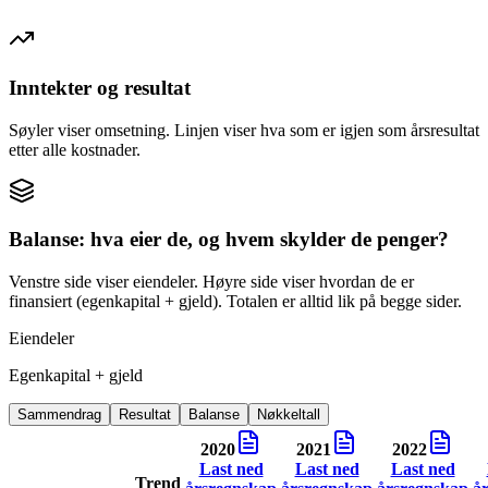
Inntekter og resultat
Søyler viser omsetning. Linjen viser hva som er igjen som årsresultat
etter alle kostnader.
Balanse: hva eier de, og hvem skylder de penger?
Venstre side viser eiendeler. Høyre side viser hvordan de er
finansiert (egenkapital + gjeld). Totalen er alltid lik på begge sider.
Eiendeler
Egenkapital + gjeld
Sammendrag
Resultat
Balanse
Nøkkeltall
2020
2021
2022
Last ned
Last ned
Last ned
Trend