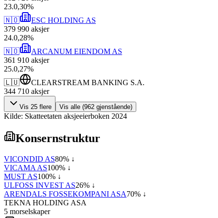
23
.
0,30
%
🇳🇴
ESC HOLDING AS
379 990
aksjer
24
.
0,28
%
🇳🇴
ARCANUM EIENDOM AS
361 910
aksjer
25
.
0,27
%
🇱🇺
CLEARSTREAM BANKING S.A.
344 710
aksjer
Vis
25
flere
Vis alle (
962
gjenstående)
Kilde: Skatteetaten aksjeeierboken 2024
Konsernstruktur
VICONDID AS
80
% ↓
VICAMA AS
100
% ↓
MUST AS
100
% ↓
ULFOSS INVEST AS
26
% ↓
ARENDALS FOSSEKOMPANI ASA
70
% ↓
TEKNA HOLDING ASA
5
morselskap
er