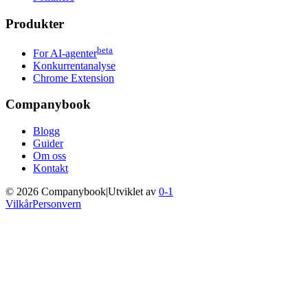
Produkter
beta
For AI-agenter
Konkurrentanalyse
Chrome Extension
Companybook
Blogg
Guider
Om oss
Kontakt
©
2026
Companybook
|
Utviklet av
0-1
Vilkår
Personvern