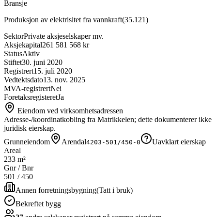
Bransje
Produksjon av elektrisitet fra vannkraft
(
35.121
)
Sektor
Private aksjeselskaper mv.
Aksjekapital
261 581 568 kr
Status
Aktiv
Stiftet
30. juni 2020
Registrert
15. juli 2020
Vedtektsdato
13. nov. 2025
MVA-registrert
Nei
Foretaksregisteret
Ja
Eiendom ved virksomhetsadressen
Adresse-/koordinatkobling fra Matrikkelen; dette dokumenterer ikke
juridisk eierskap.
Grunneiendom
Arendal
Uavklart eierskap
4203-501/450-0
Areal
233 m²
Gnr / Bnr
501
/
450
Annen forretningsbygning
(
Tatt i bruk
)
Bekreftet bygg