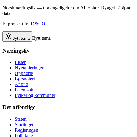
Norsk næringsliv — tilgjengelig der din AI jobber. Bygget på åpne
data.
Et prosjekt fra
D&CO
Bytt tema
Bytt tema
Næringsliv
Lister
Nyetableringer
Opphørte
Børsnotert
Anbud
Patentsok
Fylker og kommuner
Det offentlige
Staten
Stortinget
Regjeringen
Politikere