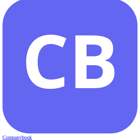
CB
Companybook