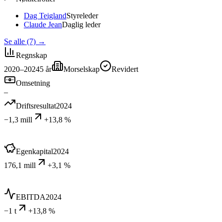
Dag Teigland
Styreleder
Claude Jean
Daglig leder
Se alle (7)
→
Regnskap
2020–2024
5
år
Morselskap
Revidert
Omsetning
–
Driftsresultat
2024
−1,3 mill
+13,8 %
Egenkapital
2024
176,1 mill
+3,1 %
EBITDA
2024
−1 t
+13,8 %