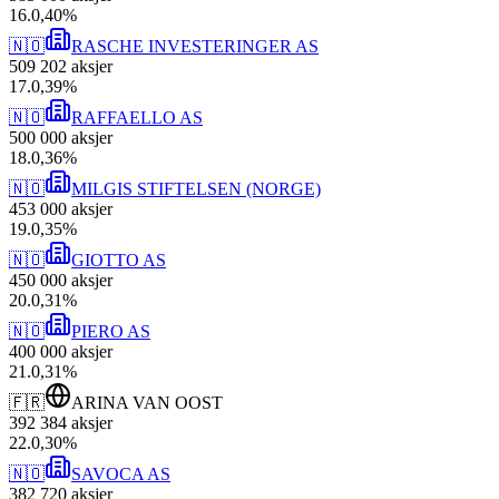
16
.
0,40
%
🇳🇴
RASCHE INVESTERINGER AS
509 202
aksjer
17
.
0,39
%
🇳🇴
RAFFAELLO AS
500 000
aksjer
18
.
0,36
%
🇳🇴
MILGIS STIFTELSEN (NORGE)
453 000
aksjer
19
.
0,35
%
🇳🇴
GIOTTO AS
450 000
aksjer
20
.
0,31
%
🇳🇴
PIERO AS
400 000
aksjer
21
.
0,31
%
🇫🇷
ARINA VAN OOST
392 384
aksjer
22
.
0,30
%
🇳🇴
SAVOCA AS
382 720
aksjer