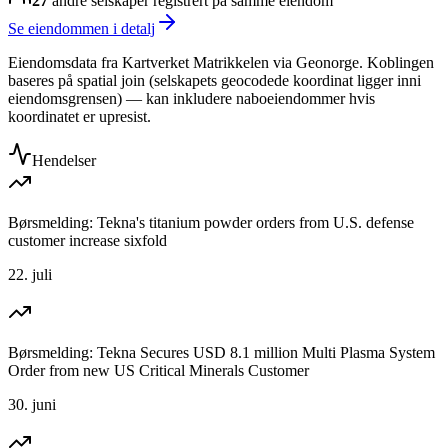
27
andre selskap
er
registrert på samme eiendom
Se eiendommen i detalj
Eiendomsdata fra Kartverket Matrikkelen via Geonorge. Koblingen
baseres på spatial join (selskapets geocodede koordinat ligger inni
eiendomsgrensen) — kan inkludere naboeiendommer hvis
koordinatet er upresist.
Hendelser
Børsmelding: Tekna's titanium powder orders from U.S. defense
customer increase sixfold
22. juli
Børsmelding: Tekna Secures USD 8.1 million Multi Plasma System
Order from new US Critical Minerals Customer
30. juni