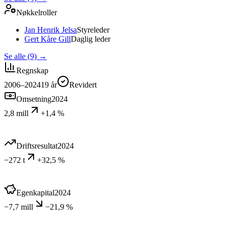
Nøkkelroller
Jan Henrik Jelsa
Styreleder
Gert Kåre Gill
Daglig leder
Se alle (9)
→
Regnskap
2006–2024
19
år
Revidert
Omsetning
2024
2,8 mill
+1,4 %
Driftsresultat
2024
−272 t
+32,5 %
Egenkapital
2024
−7,7 mill
−21,9 %