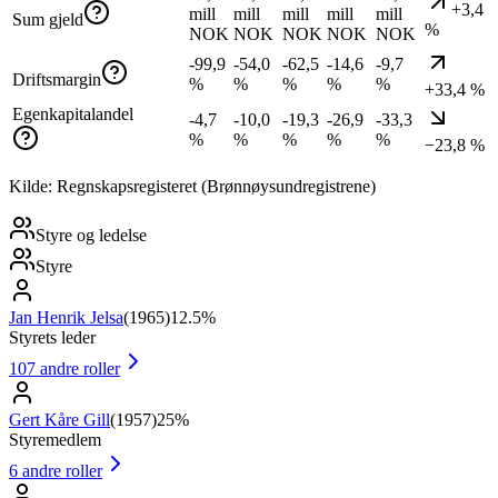
+3,4
mill
mill
mill
mill
mill
Sum gjeld
%
NOK
NOK
NOK
NOK
NOK
-99,9
-54,0
-62,5
-14,6
-9,7
Driftsmargin
%
%
%
%
%
+33,4 %
Egenkapitalandel
-4,7
-10,0
-19,3
-26,9
-33,3
%
%
%
%
%
−23,8 %
Kilde: Regnskapsregisteret (Brønnøysundregistrene)
Styre og ledelse
Styre
Jan Henrik Jelsa
(
1965
)
12.5%
Styrets leder
107
andre roller
Gert Kåre Gill
(
1957
)
25%
Styremedlem
6
andre roller