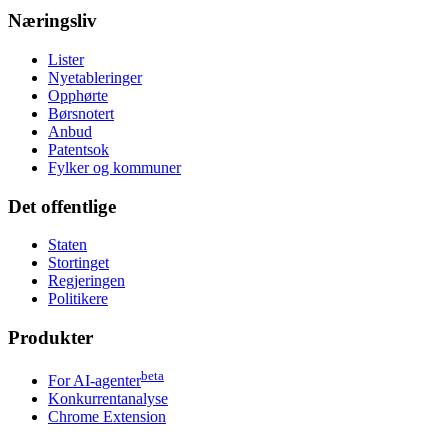
Næringsliv
Lister
Nyetableringer
Opphørte
Børsnotert
Anbud
Patentsok
Fylker og kommuner
Det offentlige
Staten
Stortinget
Regjeringen
Politikere
Produkter
beta
For AI-agenter
Konkurrentanalyse
Chrome Extension