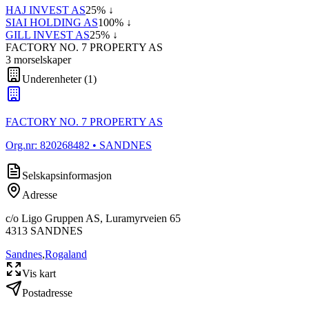
HAJ INVEST AS
25
% ↓
SIAI HOLDING AS
100
% ↓
GILL INVEST AS
25
% ↓
FACTORY NO. 7 PROPERTY AS
3
morselskap
er
Underenheter
(
1
)
FACTORY NO. 7 PROPERTY AS
Org.nr:
820268482
• SANDNES
Selskapsinformasjon
Adresse
c/o Ligo Gruppen AS, Luramyrveien 65
4313
SANDNES
Sandnes
,
Rogaland
Vis kart
Postadresse