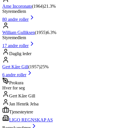
Arne Incoronato
(
1964
)
21.3%
Styremedlem
80
andre roller
William Gulliksen
(
1955
)
6.3%
Styremedlem
17
andre roller
Daglig leder
Gert Kåre Gill
(
1957
)
25%
6
andre roller
Prokura
Hver for seg
Gert Kåre Gill
Jan Henrik Jelsa
Tjenesteytere
LIGO REGNSKAP AS
Regnskapsfører