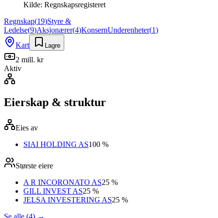
Kilde:
Regnskapsregisteret
Regnskap
(
19
)
Styre &
Ledelse
(
9
)
Aksjonærer
(
4
)
Konsern
Underenheter
(
1
)
Kart
Lagre
2 mill. kr
Aktiv
Eierskap & struktur
Eies av
SIAI HOLDING AS
100 %
Største eiere
A R INCORONATO AS
25 %
GILL INVEST AS
25 %
JELSA INVESTERING AS
25 %
Se alle (4)
→