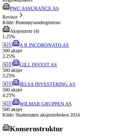
PWC ASSURANCE AS
Revisor
Kilde: Brønnøysundregistrene
Aksjonærer
(
4
)
1
.
25
%
🇳🇴
A R INCORONATO AS
500
aksjer
2
.
25
%
🇳🇴
GILL INVEST AS
500
aksjer
3
.
25
%
🇳🇴
JELSA INVESTERING AS
500
aksjer
4
.
25
%
🇳🇴
WILMAR GRUPPEN AS
500
aksjer
Kilde: Skatteetaten aksjeeierboken 2024
Konsernstruktur