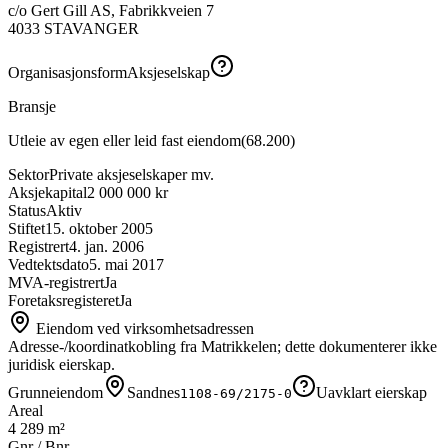
c/o Gert Gill AS, Fabrikkveien 7
4033
STAVANGER
Organisasjonsform
Aksjeselskap
Bransje
Utleie av egen eller leid fast eiendom
(
68.200
)
Sektor
Private aksjeselskaper mv.
Aksjekapital
2 000 000 kr
Status
Aktiv
Stiftet
15. oktober 2005
Registrert
4. jan. 2006
Vedtektsdato
5. mai 2017
MVA-registrert
Ja
Foretaksregisteret
Ja
Eiendom ved virksomhetsadressen
Adresse-/koordinatkobling fra Matrikkelen; dette dokumenterer ikke
juridisk eierskap.
Grunneiendom
Sandnes
Uavklart eierskap
1108-69/2175-0
Areal
4 289 m²
Gnr / Bnr