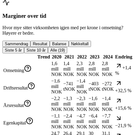
Marginer over tid
Hvor mye sitter virksomheten igjen med per krone i omsetning?
Høyere er bedre.
Sammendrag
Resultat
Balanse
Nøkkeltall
Siste 5 år
Siste 10 år
Alle (19)
Trend
2020
2021
2022
2023
2024
Endring
1,6
1,4
2,3
2,8
2,8
+1,4
mill
mill
mill
mill
mill
Omsetning
%
NOK
NOK
NOK
NOK
NOK
−1,6
−1,4
−741
−403
−272
mill
mill
Driftsresultat
tNOK
tNOK
tNOK
+32,5 %
NOK
NOK
−2,2
−1,3
−2,3
−1,6
−1,4
mill
mill
mill
mill
mill
Årsresultat
+15,6 %
NOK
NOK
NOK
NOK
NOK
−1,1
−2,4
−4,7
−6,4
−7,7
mill
mill
mill
mill
mill
Egenkapital
−21,9 %
NOK
NOK
NOK
NOK
NOK
24,7
26,4
29,1
30
31,1