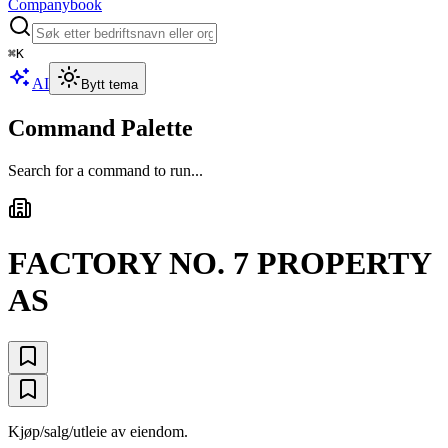
Companybook
⌘
K
AI
Bytt tema
Command Palette
Search for a command to run...
FACTORY NO. 7 PROPERTY
AS
Kjøp/salg/utleie av eiendom.