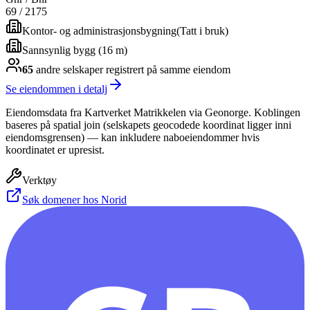
69
/
2175
Kontor- og administrasjonsbygning
(
Tatt i bruk
)
Sannsynlig bygg (16 m)
65
andre selskap
er
registrert på samme eiendom
Se eiendommen i detalj
Eiendomsdata fra Kartverket Matrikkelen via Geonorge. Koblingen
baseres på spatial join (selskapets geocodede koordinat ligger inni
eiendomsgrensen) — kan inkludere naboeiendommer hvis
koordinatet er upresist.
Verktøy
Søk domener hos Norid