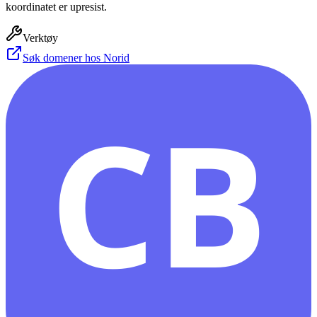
koordinatet er upresist.
Verktøy
Søk domener hos Norid
CB