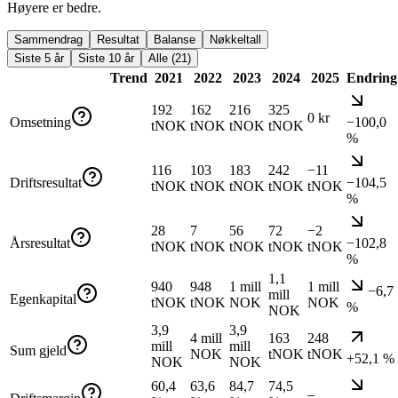
Høyere er bedre.
Sammendrag
Resultat
Balanse
Nøkkeltall
Siste 5 år
Siste 10 år
Alle (21)
Trend
2021
2022
2023
2024
2025
Endring
192
162
216
325
0 kr
Omsetning
−100,0
tNOK
tNOK
tNOK
tNOK
%
116
103
183
242
−11
Driftsresultat
−104,5
tNOK
tNOK
tNOK
tNOK
tNOK
%
28
7
56
72
−2
Årsresultat
−102,8
tNOK
tNOK
tNOK
tNOK
tNOK
%
1,1
940
948
1 mill
1 mill
−6,7
mill
Egenkapital
tNOK
tNOK
NOK
NOK
%
NOK
3,9
3,9
4 mill
163
248
mill
mill
Sum gjeld
NOK
tNOK
tNOK
+52,1 %
NOK
NOK
60,4
63,6
84,7
74,5
–