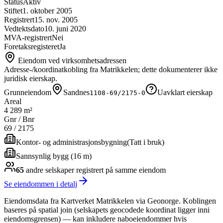
Status
Aktiv
Stiftet
1. oktober 2005
Registrert
15. nov. 2005
Vedtektsdato
10. juni 2020
MVA-registrert
Nei
Foretaksregisteret
Ja
Eiendom ved virksomhetsadressen
Adresse-/koordinatkobling fra Matrikkelen; dette dokumenterer ikke
juridisk eierskap.
Grunneiendom
Sandnes
Uavklart eierskap
1108-69/2175-0
Areal
4 289 m²
Gnr / Bnr
69
/
2175
Kontor- og administrasjonsbygning
(
Tatt i bruk
)
Sannsynlig bygg (16 m)
65
andre selskap
er
registrert på samme eiendom
Se eiendommen i detalj
Eiendomsdata fra Kartverket Matrikkelen via Geonorge. Koblingen
baseres på spatial join (selskapets geocodede koordinat ligger inni
eiendomsgrensen) — kan inkludere naboeiendommer hvis