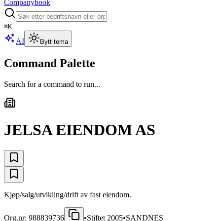
Companybook
⌘
K
AI
Bytt tema
Command Palette
Search for a command to run...
JELSA EIENDOM AS
Kjøp/salg/utvikling/drift av fast eiendom.
Org.nr:
988839736
•
Stiftet
2005
•
SANDNES