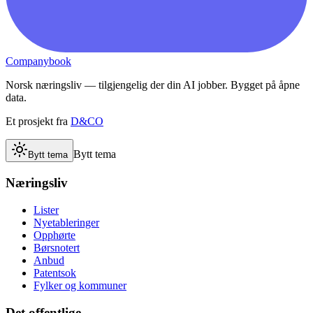
Companybook
Norsk næringsliv — tilgjengelig der din AI jobber. Bygget på åpne
data.
Et prosjekt fra
D&CO
Bytt tema
Bytt tema
Næringsliv
Lister
Nyetableringer
Opphørte
Børsnotert
Anbud
Patentsok
Fylker og kommuner
Det offentlige