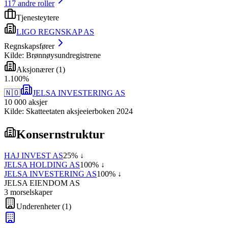
117
andre roller
Tjenesteytere
LIGO REGNSKAP AS
Regnskapsfører
Kilde: Brønnøysundregistrene
Aksjonærer
(
1
)
1
.
100
%
🇳🇴
JELSA INVESTERING AS
10 000
aksjer
Kilde: Skatteetaten aksjeeierboken 2024
Konsernstruktur
HAJ INVEST AS
25
% ↓
JELSA HOLDING AS
100
% ↓
JELSA INVESTERING AS
100
% ↓
JELSA EIENDOM AS
3
morselskap
er
Underenheter
(
1
)