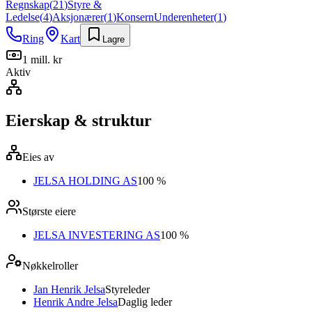
Regnskap
(
21
)
Styre &
Ledelse
(
4
)
Aksjonærer
(
1
)
Konsern
Underenheter
(
1
)
Ring
Kart
Lagre
1 mill. kr
Aktiv
Eierskap & struktur
Eies av
JELSA HOLDING AS
100 %
Største eiere
JELSA INVESTERING AS
100 %
Nøkkelroller
Jan Henrik Jelsa
Styreleder
Henrik Andre Jelsa
Daglig leder