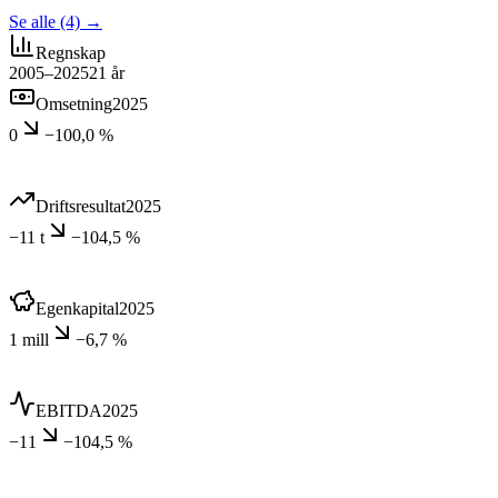
Se alle (4)
→
Regnskap
2005–2025
21
år
Omsetning
2025
0
−100,0 %
Driftsresultat
2025
−11 t
−104,5 %
Egenkapital
2025
1 mill
−6,7 %
EBITDA
2025
−11
−104,5 %