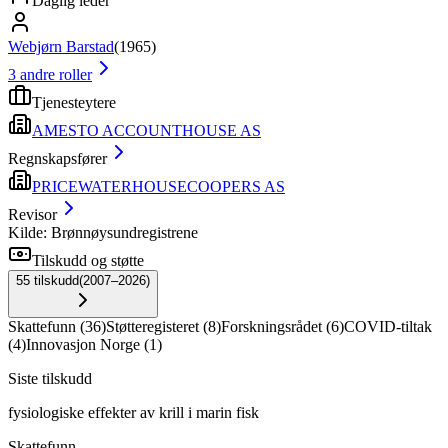
Daglig leder
Webjørn Barstad
(
1965
)
3
andre roller
Tjenesteytere
AMESTO ACCOUNTHOUSE AS
Regnskapsfører
PRICEWATERHOUSECOOPERS AS
Revisor
Kilde: Brønnøysundregistrene
Tilskudd og støtte
55
tilskudd
(
2007–2026
)
Skattefunn
(
36
)
Støtteregisteret
(
8
)
Forskningsrådet
(
6
)
COVID-tiltak
(
4
)
Innovasjon Norge
(
1
)
Siste tilskudd
fysiologiske effekter av krill i marin fisk
Skattefunn