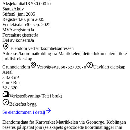
Aksjekapital
18 530 000 kr
Status
Aktiv
Stiftet
9. juni 2005
Registrert
20. juni 2005
Vedtektsdato
30. sep. 2025
MVA-registrert
Ja
Foretaksregisteret
Ja
Del av konsern
Ja
Eiendom ved virksomhetsadressen
Adresse-/koordinatkobling fra Matrikkelen; dette dokumenterer ikke
juridisk eierskap.
Grunneiendom
Vestvågøy
Uavklart eierskap
1860-52/320-0
Areal
3 328 m²
Gnr / Bnr
52
/
320
Verkstedbygning
(
Tatt i bruk
)
Bekreftet bygg
Se eiendommen i detalj
Eiendomsdata fra Kartverket Matrikkelen via Geonorge. Koblingen
baseres på spatial join (selskapets geocodede koordinat ligger inni