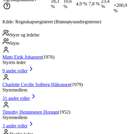
18,3
10,6
23,4
4,9 %
7,8 %
+200,9
%
%
%
%
Kilde: Regnskapsregisteret (Brønnøysundregistrene)
Styre og ledelse
Styre
Matts Eirik Johansen
(
1976
)
Styrets leder
9
andre roller
Charlotte Cecilie Solberg Håkonsen
(
1979
)
Styremedlem
31
andre roller
Timothy Henningsen Horgan
(
1952
)
Styremedlem
3
andre roller