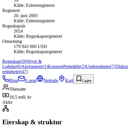
59
Kilde:
Enhetsregisteret
Registrert
20. juni 2005
Kilde:
Enhetsregisteret
Regnskapsår
2024
Kilde:
Regnskapsregisteret
Omsetning
179 943 000 USD
Kilde:
Regnskapsregisteret
Regnskap
(
20
)
Styre &
Ledelse
(
6
)
Aksjonærer
(
1
)
Konsern
Portefølje
(
2
)
Underenheter
(
7
)
Tilsku
rettigheter
(
47
)
Ring
E-post
Nettside
Kart
Lagre
59
ansatte
18,5 mill. kr
Aktiv
Eierskap & struktur