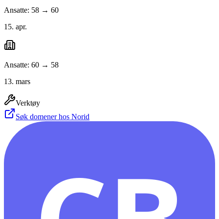
Ansatte: 58 → 60
15. apr.
Ansatte: 60 → 58
13. mars
Verktøy
Søk domener hos Norid
CB