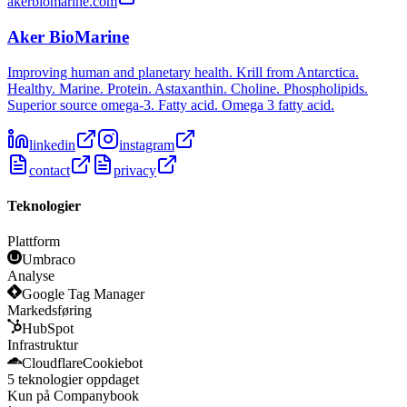
akerbiomarine.com
Aker BioMarine
Improving human and planetary health. Krill from Antarctica.
Healthy. Marine. Protein. Astaxanthin. Choline. Phospholipids.
Superior source omega-3. Fatty acid. Omega 3 fatty acid.
linkedin
instagram
contact
privacy
Teknologier
Plattform
Umbraco
Analyse
Google Tag Manager
Markedsføring
HubSpot
Infrastruktur
Cloudflare
Cookiebot
5
teknologier
oppdaget
Kun på Companybook