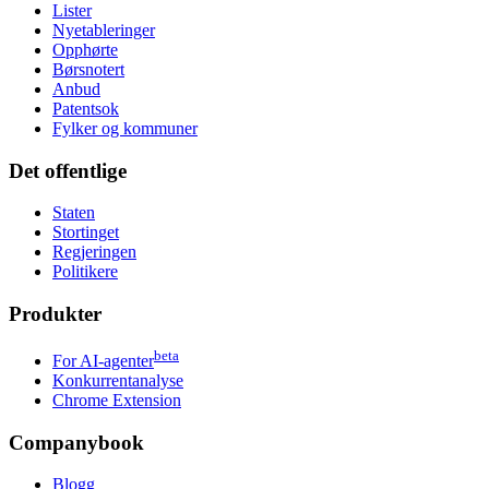
Lister
Nyetableringer
Opphørte
Børsnotert
Anbud
Patentsok
Fylker og kommuner
Det offentlige
Staten
Stortinget
Regjeringen
Politikere
Produkter
beta
For AI-agenter
Konkurrentanalyse
Chrome Extension
Companybook
Blogg