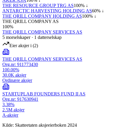
AKER ASA
100
% ↓
THE RESOURCE GROUP TRG AS
100
% ↓
ANTARCTIC HARVESTING HOLDING AS
60
% ↓
THE QRILL COMPANY HOLDING AS
100
% ↓
THE QRILL COMPANY AS
100
%
THE QRILL COMPANY SERVICES AS
5
morselskap
er
·
1
datterselskap
Eier aksjer i
(
2
)
THE QRILL COMPANY SERVICES AS
Org.nr:
911773430
100.00
%
30.0K
aksjer
Ordinære aksjer
STARTUPLAB FOUNDERS FUND II AS
Org.nr:
917630941
3.38
%
2.5M
aksjer
A-aksjer
Kilde: Skatteetaten aksjeeierboken 2024