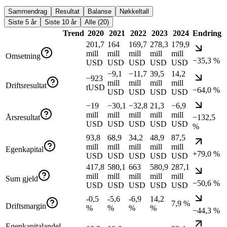
Sammendrag
Resultat
Balanse
Nøkkeltall
Siste 5 år
Siste 10 år
Alle (20)
Trend
2020
2021
2022
2023
2024
Endring
201,7
164
169,7
278,3
179,9
mill
mill
mill
mill
mill
Omsetning
−35,3 %
USD
USD
USD
USD
USD
−9,1
−11,7
39,5
14,2
−923
mill
mill
mill
mill
Driftsresultat
tUSD
−64,0 %
USD
USD
USD
USD
−19
−30,1
−32,8
21,3
−6,9
mill
mill
mill
mill
mill
Årsresultat
−132,5
USD
USD
USD
USD
USD
%
93,8
68,9
34,2
48,9
87,5
mill
mill
mill
mill
mill
Egenkapital
+79,0 %
USD
USD
USD
USD
USD
417,8
580,1
663
580,9
287,1
mill
mill
mill
mill
mill
Sum gjeld
−50,6 %
USD
USD
USD
USD
USD
-0,5
-5,6
-6,9
14,2
7,9 %
Driftsmargin
%
%
%
%
−44,3 %
Egenkapitalandel