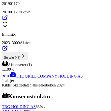
201901179
201901179
Aktive
EmulsiX
202313009
Aktive
Se alle
(
47
)
Aksjonærer
(
1
)
1
.
100
%
🇳🇴
THE QRILL COMPANY HOLDING AS
1
aksjer
Kilde: Skatteetaten aksjeeierboken 2024
Konsernstruktur
TRG HOLDING AS
68
% ↓