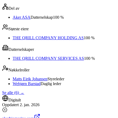
Del av
Aker ASA
Datterselskap
100 %
Største eiere
THE QRILL COMPANY HOLDING AS
100 %
Datterselskaper
THE QRILL COMPANY SERVICES AS
100 %
Nøkkelroller
Matts Eirik Johansen
Styreleder
Webjørn Barstad
Daglig leder
Se alle (6)
→
Digitalt
Oppdatert
2. jan. 2026