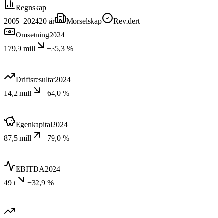
Regnskap
2005–2024
20
år
Morselskap
Revidert
Omsetning
2024
179,9 mill
−35,3 %
Driftsresultat
2024
14,2 mill
−64,0 %
Egenkapital
2024
87,5 mill
+79,0 %
EBITDA
2024
49 t
−32,9 %