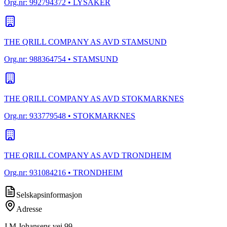
Org.nr:
992794372
• LYSAKER
THE QRILL COMPANY AS AVD STAMSUND
Org.nr:
988364754
• STAMSUND
THE QRILL COMPANY AS AVD STOKMARKNES
Org.nr:
933779548
• STOKMARKNES
THE QRILL COMPANY AS AVD TRONDHEIM
Org.nr:
931084216
• TRONDHEIM
Selskapsinformasjon
Adresse
J.M.Johansens vei 99