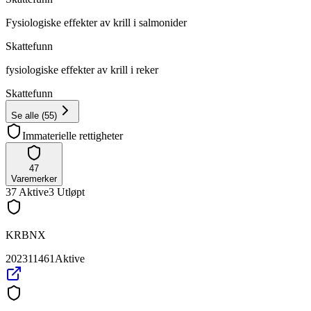
Fysiologiske effekter av krill i salmonider
Skattefunn
fysiologiske effekter av krill i reker
Skattefunn
Se alle
(
55
)
Immaterielle rettigheter
47
Varemerker
37
Aktive
3
Utløpt
KRBNX
202311461
Aktive