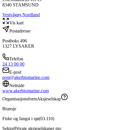
8340
STAMSUND
Vestvågøy
,
Nordland
Vis kart
Postadresse
Postboks 496
1327
LYSAKER
Telefon
24 13 00 00
E-post
post@akerbiomarine.com
Nettside
www.akerbiomarine.com
Organisasjonsform
Aksjeselskap
Bransje
Fiske og fangst i sjø
(
03.110
)
Sektor
Private aksjeselskaper mv.