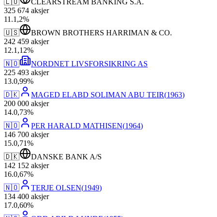
🇱🇺
CLEARSTREAM BANKING S.A.
325 674
aksjer
11
.
1,2
%
🇺🇸
BROWN BROTHERS HARRIMAN & CO.
242 459
aksjer
12
.
1,12
%
🇳🇴
NORDNET LIVSFORSIKRING AS
225 493
aksjer
13
.
0,99
%
🇩🇰
MAGED ELABD SOLIMAN ABU TEIR
(
1963
)
200 000
aksjer
14
.
0,73
%
🇳🇴
PER HARALD MATHISEN
(
1964
)
146 700
aksjer
15
.
0,71
%
🇩🇰
DANSKE BANK A/S
142 152
aksjer
16
.
0,67
%
🇳🇴
TERJE OLSEN
(
1949
)
134 400
aksjer
17
.
0,60
%