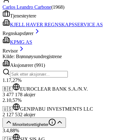
Carlos Leandro Carbone
(
1968
)
Tjenesteytere
KJELL HAVER REGNSKAPSSERVICE AS
Regnskapsfører
KPMG AS
Revisor
Kilde: Brønnøysundregistrene
Aksjonærer
(
991
)
1
.
17,27
%
🇧🇪
EUROCLEAR BANK S.A./N.V.
3 477 178
aksjer
2
.
10,57
%
🇺🇸
GENIPABU INVESTMENTS LLC
2 127 532
aksjer
Minoritetsrettigheter
3
.
4,88
%
🇨🇭
SIX SIS AG