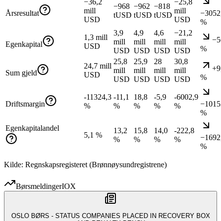
−36,2
−25,8
−968
−962
−818
mill
mill
Årsresultat
−3052
tUSD
tUSD
tUSD
USD
USD
%
3,9
4,9
4,6
−21,2
1,3 mill
−5
mill
mill
mill
mill
Egenkapital
USD
%
USD
USD
USD
USD
25,8
25,9
28
30,8
24,7 mill
+9
mill
mill
mill
mill
Sum gjeld
USD
%
USD
USD
USD
USD
-11324,3
-11,1
18,8
-5,9
-6002,9
Driftsmargin
−1015
%
%
%
%
%
%
Egenkapitalandel
13,2
15,8
14,0
-222,8
5,1 %
−1692
%
%
%
%
%
Kilde: Regnskapsregisteret (Brønnøysundregistrene)
Børsmeldinger
IOX
OSLO BØRS - STATUS COMPANIES PLACED IN RECOVERY BOX