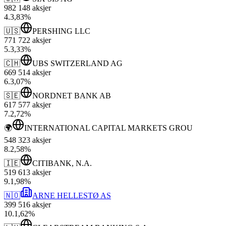
982 148
aksjer
4
.
3,83
%
🇺🇸
PERSHING LLC
771 722
aksjer
5
.
3,33
%
🇨🇭
UBS SWITZERLAND AG
669 514
aksjer
6
.
3,07
%
🇸🇪
NORDNET BANK AB
617 577
aksjer
7
.
2,72
%
🌍
INTERNATIONAL CAPITAL MARKETS GROU
548 323
aksjer
8
.
2,58
%
🇮🇪
CITIBANK, N.A.
519 613
aksjer
9
.
1,98
%
🇳🇴
ARNE HELLESTØ AS
399 516
aksjer
10
.
1,62
%