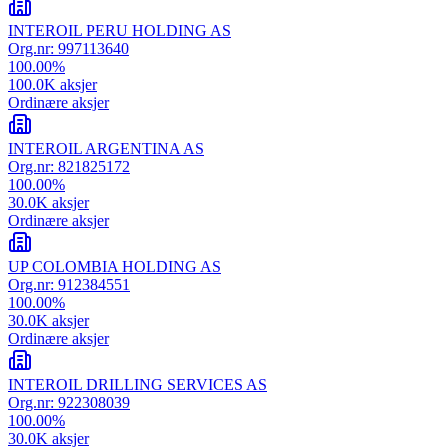
INTEROIL PERU HOLDING AS
Org.nr:
997113640
100.00
%
100.0K
aksjer
Ordinære aksjer
INTEROIL ARGENTINA AS
Org.nr:
821825172
100.00
%
30.0K
aksjer
Ordinære aksjer
UP COLOMBIA HOLDING AS
Org.nr:
912384551
100.00
%
30.0K
aksjer
Ordinære aksjer
INTEROIL DRILLING SERVICES AS
Org.nr:
922308039
100.00
%
30.0K
aksjer