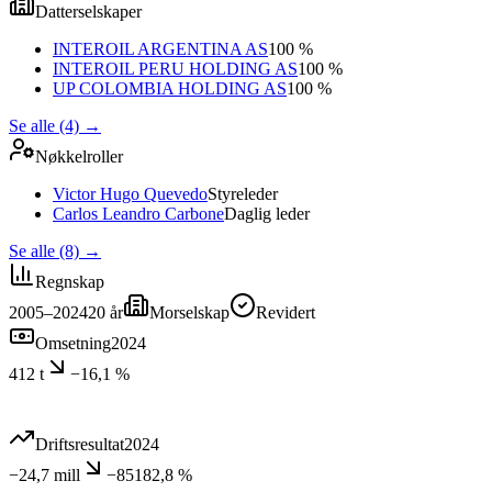
Datterselskaper
INTEROIL ARGENTINA AS
100 %
INTEROIL PERU HOLDING AS
100 %
UP COLOMBIA HOLDING AS
100 %
Se alle (4)
→
Nøkkelroller
Victor Hugo Quevedo
Styreleder
Carlos Leandro Carbone
Daglig leder
Se alle (8)
→
Regnskap
2005–2024
20
år
Morselskap
Revidert
Omsetning
2024
412 t
−16,1 %
Driftsresultat
2024
−24,7 mill
−85182,8 %