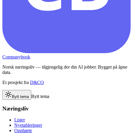
Companybook
Norsk næringsliv — tilgjengelig der din AI jobber. Bygget på åpne
data.
Et prosjekt fra
D&CO
Bytt tema
Bytt tema
Næringsliv
Lister
Nyetableringer
Opphørte