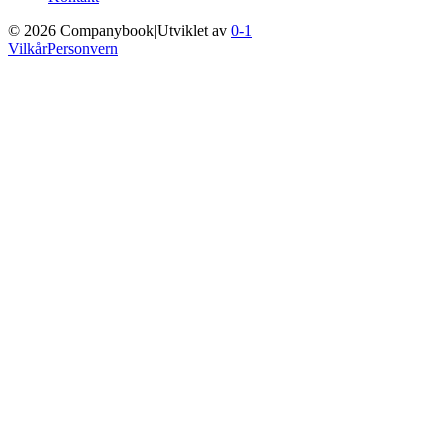
©
2026
Companybook
|
Utviklet av
0-1
Vilkår
Personvern