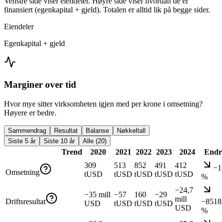
Venstre side viser eiendeler. Høyre side viser hvordan de er
finansiert (egenkapital + gjeld). Totalen er alltid lik på begge sider.
Eiendeler
Egenkapital + gjeld
Marginer over tid
Hvor mye sitter virksomheten igjen med per krone i omsetning?
Høyere er bedre.
Sammendrag
Resultat
Balanse
Nøkkeltall
Siste 5 år
Siste 10 år
Alle (20)
Trend
2020
2021
2022
2023
2024
Endr
309
513
852
491
412
−1
Omsetning
tUSD
tUSD
tUSD
tUSD
tUSD
%
−24,7
−35 mill
−57
160
−29
mill
Driftsresultat
−8518
USD
tUSD
tUSD
tUSD
USD
%