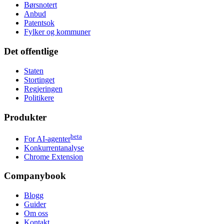
Børsnotert
Anbud
Patentsok
Fylker og kommuner
Det offentlige
Staten
Stortinget
Regjeringen
Politikere
Produkter
beta
For AI-agenter
Konkurrentanalyse
Chrome Extension
Companybook
Blogg
Guider
Om oss
Kontakt