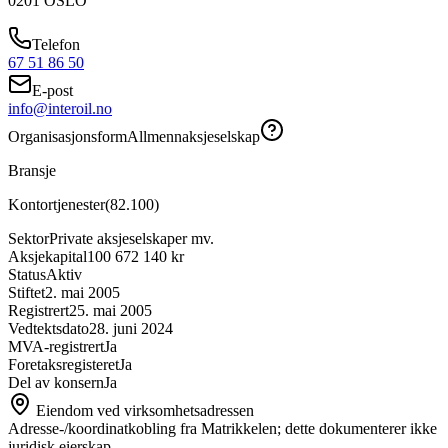
0201
OSLO
Telefon
67 51 86 50
E-post
info@interoil.no
Organisasjonsform
Allmennaksjeselskap
Bransje
Kontortjenester
(
82.100
)
Sektor
Private aksjeselskaper mv.
Aksjekapital
100 672 140 kr
Status
Aktiv
Stiftet
2. mai 2005
Registrert
25. mai 2005
Vedtektsdato
28. juni 2024
MVA-registrert
Ja
Foretaksregisteret
Ja
Del av konsern
Ja
Eiendom ved virksomhetsadressen
Adresse-/koordinatkobling fra Matrikkelen; dette dokumenterer ikke
juridisk eierskap.