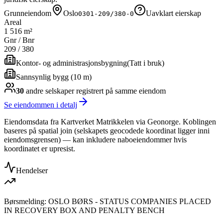
Grunneiendom
Oslo
Uavklart eierskap
0301-209/380-0
Areal
1 516 m²
Gnr / Bnr
209
/
380
Kontor- og administrasjonsbygning
(
Tatt i bruk
)
Sannsynlig bygg (10 m)
30
andre selskap
er
registrert på samme eiendom
Se eiendommen i detalj
Eiendomsdata fra Kartverket Matrikkelen via Geonorge. Koblingen
baseres på spatial join (selskapets geocodede koordinat ligger inni
eiendomsgrensen) — kan inkludere naboeiendommer hvis
koordinatet er upresist.
Hendelser
Børsmelding: OSLO BØRS - STATUS COMPANIES PLACED
IN RECOVERY BOX AND PENALTY BENCH