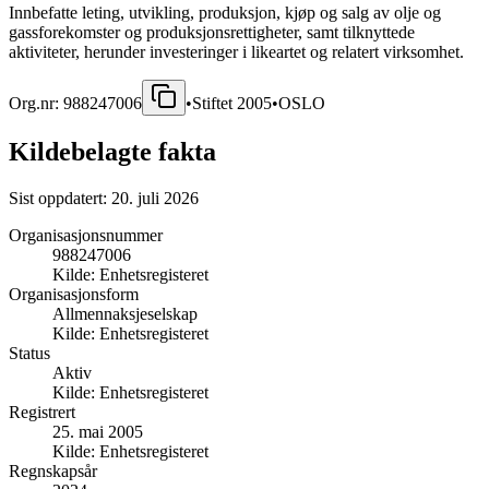
Innbefatte leting, utvikling, produksjon, kjøp og salg av olje og
gassforekomster og produksjonsrettigheter, samt tilknyttede
aktiviteter, herunder investeringer i likeartet og relatert virksomhet.
Org.nr:
988247006
•
Stiftet
2005
•
OSLO
Kildebelagte fakta
Sist oppdatert:
20. juli 2026
Organisasjonsnummer
988247006
Kilde:
Enhetsregisteret
Organisasjonsform
Allmennaksjeselskap
Kilde:
Enhetsregisteret
Status
Aktiv
Kilde:
Enhetsregisteret
Registrert
25. mai 2005
Kilde:
Enhetsregisteret
Regnskapsår