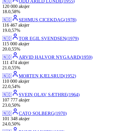
🇳🇴
ODD ARILD LUNDE
(
1955
)
120 000
aksjer
18
.
0,58
%
🇳🇴
SEHMUS CICEKDAG
(
1978
)
116 467
aksjer
19
.
0,57
%
🇳🇴
TOR EGIL SVENDSEN
(
1979
)
115 000
aksjer
20
.
0,55
%
🇳🇴
ARVID HALVOR NYGAARD
(
1959
)
111 474
aksjer
21
.
0,55
%
🇳🇴
MORTEN KJELSRUD
(
1952
)
110 000
aksjer
22
.
0,54
%
🇳🇴
SVEIN OLAV SÆTHRE
(
1964
)
107 777
aksjer
23
.
0,50
%
🇳🇴
CATO SOLBERG
(
1970
)
101 348
aksjer
24
.
0,50
%