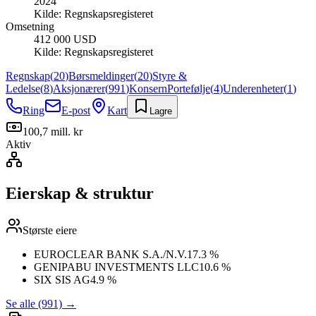
2024
Kilde:
Regnskapsregisteret
Omsetning
412 000 USD
Kilde:
Regnskapsregisteret
Regnskap
(
20
)
Børsmeldinger
(
20
)
Styre &
Ledelse
(
8
)
Aksjonærer
(
991
)
Konsern
Portefølje
(
4
)
Underenheter
(
1
)
Ring
E-post
Kart
Lagre
100,7 mill. kr
Aktiv
Eierskap & struktur
Største eiere
EUROCLEAR BANK S.A./N.V.
17.3 %
GENIPABU INVESTMENTS LLC
10.6 %
SIX SIS AG
4.9 %
Se alle (991)
→