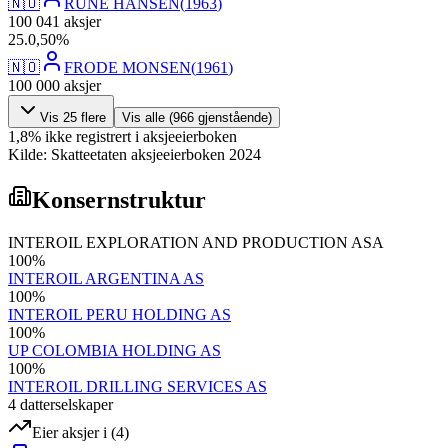
🇳🇴
RUNE HANSEN
(
1963
)
100 041
aksjer
25
.
0,50
%
🇳🇴
FRODE MONSEN
(
1961
)
100 000
aksjer
Vis
25
flere
Vis alle (
966
gjenstående)
1,8
%
ikke registrert i aksjeeierboken
Kilde: Skatteetaten aksjeeierboken 2024
Konsernstruktur
INTEROIL EXPLORATION AND PRODUCTION ASA
100
%
INTEROIL ARGENTINA AS
100
%
INTEROIL PERU HOLDING AS
100
%
UP COLOMBIA HOLDING AS
100
%
INTEROIL DRILLING SERVICES AS
4
datterselskap
er
Eier aksjer i
(
4
)