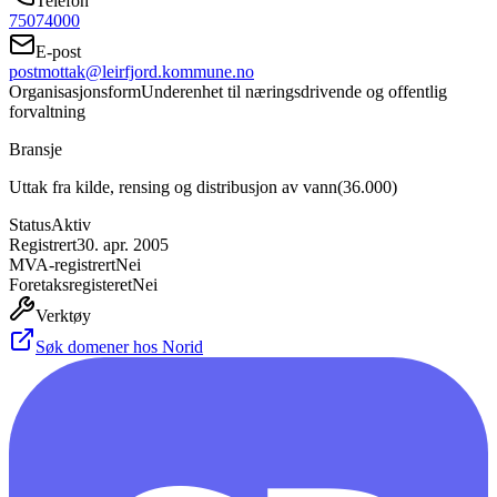
Telefon
75074000
E-post
postmottak@leirfjord.kommune.no
Organisasjonsform
Underenhet til næringsdrivende og offentlig
forvaltning
Bransje
Uttak fra kilde, rensing og distribusjon av vann
(
36.000
)
Status
Aktiv
Registrert
30. apr. 2005
MVA-registrert
Nei
Foretaksregisteret
Nei
Verktøy
Søk domener hos Norid