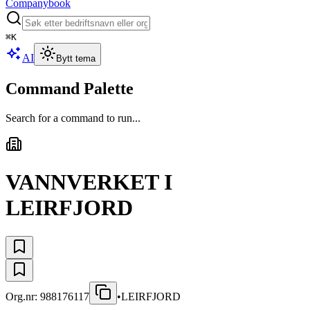
Companybook
⌘
K
AI
Bytt tema
Command Palette
Search for a command to run...
VANNVERKET I
LEIRFJORD
Org.nr:
988176117
•
LEIRFJORD