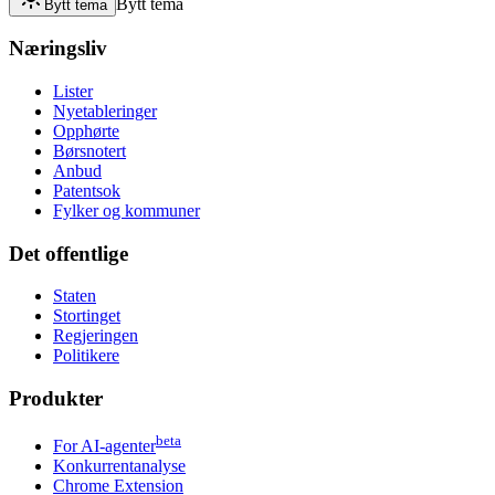
Bytt tema
Bytt tema
Næringsliv
Lister
Nyetableringer
Opphørte
Børsnotert
Anbud
Patentsok
Fylker og kommuner
Det offentlige
Staten
Stortinget
Regjeringen
Politikere
Produkter
beta
For AI-agenter
Konkurrentanalyse
Chrome Extension