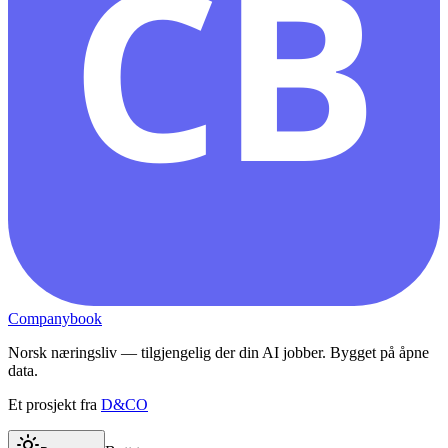
CB
Companybook
Norsk næringsliv — tilgjengelig der din AI jobber. Bygget på åpne
data.
Et prosjekt fra
D&CO