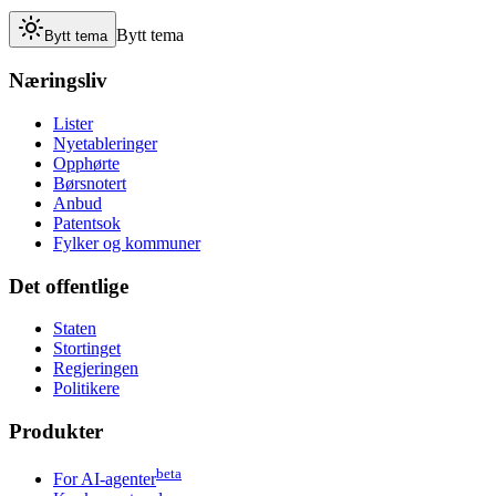
Bytt tema
Bytt tema
Næringsliv
Lister
Nyetableringer
Opphørte
Børsnotert
Anbud
Patentsok
Fylker og kommuner
Det offentlige
Staten
Stortinget
Regjeringen
Politikere
Produkter
beta
For AI-agenter