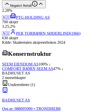
Negativt flertall
2
.
28
%
🇳🇴
PTG-HOLDING AS
700
aksjer
3
.
25,2
%
🇳🇴
PER TORBJØRN SØDERLIND
(
1966
)
630
aksjer
Kilde: Skatteetaten aksjeeierboken 2024
Konsernstruktur
SEEM EIENDOM AS
100
% ↓
COMFORT BJØRN SEEM AS
47
% ↓
BADHUSET AS
2
morselskap
er
Underenheter
(
1
)
BADHUSET AS
Org.nr:
988095990
• TRONDHEIM