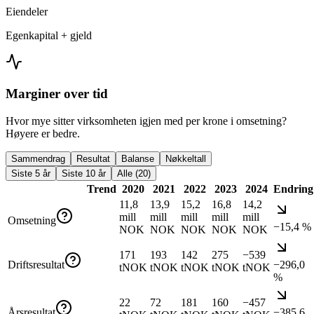
Eiendeler
Egenkapital + gjeld
Marginer over tid
Hvor mye sitter virksomheten igjen med per krone i omsetning?
Høyere er bedre.
Sammendrag
Resultat
Balanse
Nøkkeltall
Siste 5 år
Siste 10 år
Alle (20)
Trend
2020
2021
2022
2023
2024
Endring
11,8
13,9
15,2
16,8
14,2
mill
mill
mill
mill
mill
Omsetning
−15,4 %
NOK
NOK
NOK
NOK
NOK
171
193
142
275
−539
Driftsresultat
−296,0
tNOK
tNOK
tNOK
tNOK
tNOK
%
22
72
181
160
−457
Årsresultat
−385,6