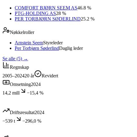
COMFORT BJØRN SEEM AS
46.8 %
PTG-HOLDING AS
28 %
PER TORBJØRN SØDERLIND
25.2 %
Nøkkelroller
Arnstein Seem
Styreleder
Per Torbjørn Søderlind
Daglig leder
Se alle (5)
→
Regnskap
2005–2024
20
år
Revidert
Omsetning
2024
14,2 mill
−15,4 %
Driftsresultat
2024
−539 t
−296,0 %