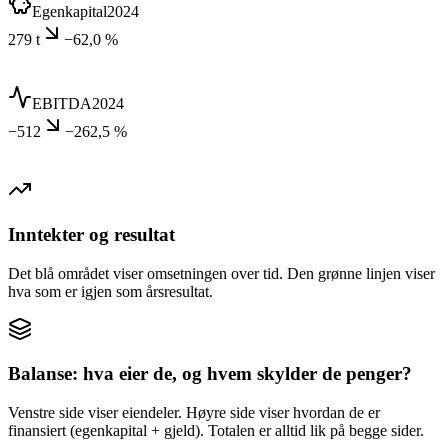
Egenkapital
2024
279 t
−62,0 %
EBITDA
2024
−512
−262,5 %
Inntekter og resultat
Det blå området viser omsetningen over tid. Den grønne linjen viser
hva som er igjen som årsresultat.
Balanse: hva eier de, og hvem skylder de penger?
Venstre side viser eiendeler. Høyre side viser hvordan de er
finansiert (egenkapital + gjeld). Totalen er alltid lik på begge sider.