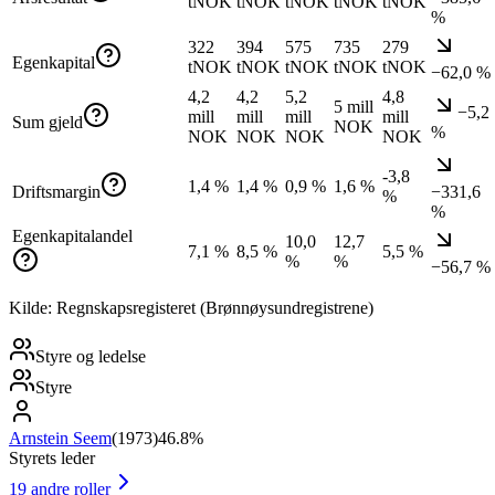
tNOK
tNOK
tNOK
tNOK
tNOK
%
322
394
575
735
279
Egenkapital
tNOK
tNOK
tNOK
tNOK
tNOK
−62,0 %
4,2
4,2
5,2
4,8
5 mill
−5,2
mill
mill
mill
mill
Sum gjeld
NOK
%
NOK
NOK
NOK
NOK
-3,8
1,4 %
1,4 %
0,9 %
1,6 %
Driftsmargin
−331,6
%
%
Egenkapitalandel
10,0
12,7
7,1 %
8,5 %
5,5 %
%
%
−56,7 %
Kilde: Regnskapsregisteret (Brønnøysundregistrene)
Styre og ledelse
Styre
Arnstein Seem
(
1973
)
46.8%
Styrets leder
19
andre roller