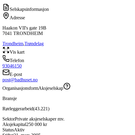
Selskapsinformasjon
Adresse
Haakon VII's gate 19B
7041
TRONDHEIM
Trondheim
,
Trøndelag
Vis kart
Telefon
93046150
E-post
post@badhuset.no
Organisasjonsform
Aksjeselskap
Bransje
Rørleggerarbeid
(
43.221
)
Sektor
Private aksjeselskaper mv.
Aksjekapital
250 000 kr
Status
Aktiv