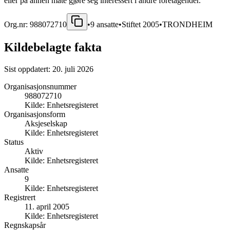
eller på annen måte gjøre seg interessert i andre foretagender.
Org.nr:
988072710
•
9
ansatte
•
Stiftet
2005
•
TRONDHEIM
Kildebelagte fakta
Sist oppdatert:
20. juli 2026
Organisasjonsnummer
988072710
Kilde:
Enhetsregisteret
Organisasjonsform
Aksjeselskap
Kilde:
Enhetsregisteret
Status
Aktiv
Kilde:
Enhetsregisteret
Ansatte
9
Kilde:
Enhetsregisteret
Registrert
11. april 2005
Kilde:
Enhetsregisteret
Regnskapsår