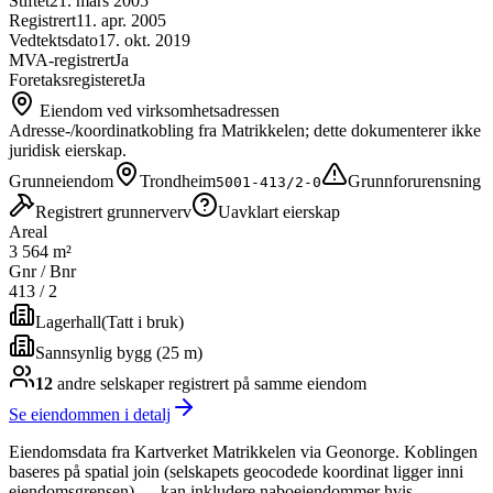
Stiftet
21. mars 2005
Registrert
11. apr. 2005
Vedtektsdato
17. okt. 2019
MVA-registrert
Ja
Foretaksregisteret
Ja
Eiendom ved virksomhetsadressen
Adresse-/koordinatkobling fra Matrikkelen; dette dokumenterer ikke
juridisk eierskap.
Grunneiendom
Trondheim
Grunnforurensning
5001-413/2-0
Registrert grunnerverv
Uavklart eierskap
Areal
3 564 m²
Gnr / Bnr
413
/
2
Lagerhall
(
Tatt i bruk
)
Sannsynlig bygg (25 m)
12
andre selskap
er
registrert på samme eiendom
Se eiendommen i detalj
Eiendomsdata fra Kartverket Matrikkelen via Geonorge. Koblingen
baseres på spatial join (selskapets geocodede koordinat ligger inni
eiendomsgrensen) — kan inkludere naboeiendommer hvis