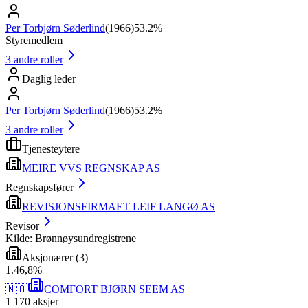
Per Torbjørn Søderlind
(
1966
)
53.2%
Styremedlem
3
andre roller
Daglig leder
Per Torbjørn Søderlind
(
1966
)
53.2%
3
andre roller
Tjenesteytere
MEIRE VVS REGNSKAP AS
Regnskapsfører
REVISJONSFIRMAET LEIF LANGØ AS
Revisor
Kilde: Brønnøysundregistrene
Aksjonærer
(
3
)
1
.
46,8
%
🇳🇴
COMFORT BJØRN SEEM AS
1 170
aksjer