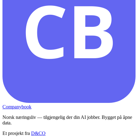
CB
Companybook
Norsk næringsliv — tilgjengelig der din AI jobber. Bygget på åpne
data.
Et prosjekt fra
D&CO