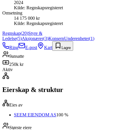
2024
Kilde:
Regnskapsregisteret
Omsetning
14 175 000 kr
Kilde:
Regnskapsregisteret
Regnskap
(
20
)
Styre &
Ledelse
(
5
)
Aksjonærer
(
3
)
Konsern
Underenheter
(
1
)
Ring
E-post
Kart
Lagre
9
ansatte
250k kr
Aktiv
Eierskap & struktur
Eies av
SEEM EIENDOM AS
100 %
Største eiere