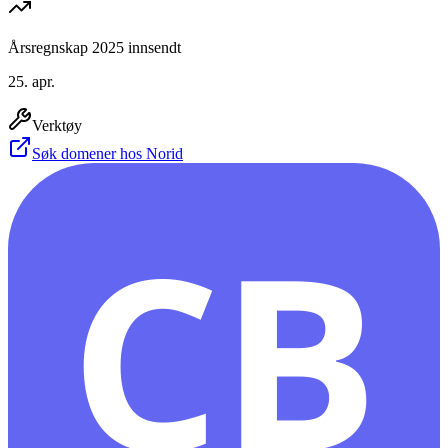
Årsregnskap 2025 innsendt
25. apr.
Verktøy
Søk domener hos Norid
CB