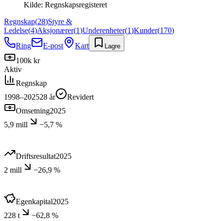
Kilde:
Regnskapsregisteret
Regnskap
(
28
)
Styre &
Ledelse
(
4
)
Aksjonærer
(
1
)
Underenheter
(
1
)
Kunder
(
170
)
Ring
E-post
Kart
Lagre
100k kr
Aktiv
Regnskap
1998–2025
28
år
Revidert
Omsetning
2025
5,9 mill
−5,7 %
Driftsresultat
2025
2 mill
−26,9 %
Egenkapital
2025
228 t
−62,8 %