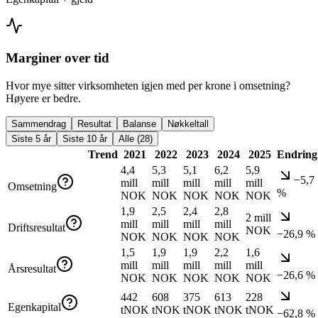
Marginer over tid
Hvor mye sitter virksomheten igjen med per krone i omsetning?
Høyere er bedre.
Sammendrag
Resultat
Balanse
Nøkkeltall
Siste 5 år
Siste 10 år
Alle (28)
Trend
2021
2022
2023
2024
2025
Endring
4,4
5,3
5,1
6,2
5,9
−5,7
mill
mill
mill
mill
mill
Omsetning
%
NOK
NOK
NOK
NOK
NOK
1,9
2,5
2,4
2,8
2 mill
mill
mill
mill
mill
Driftsresultat
NOK
−26,9 %
NOK
NOK
NOK
NOK
1,5
1,9
1,9
2,2
1,6
mill
mill
mill
mill
mill
Årsresultat
−26,6 %
NOK
NOK
NOK
NOK
NOK
442
608
375
613
228
Egenkapital
tNOK
tNOK
tNOK
tNOK
tNOK
−62,8 %