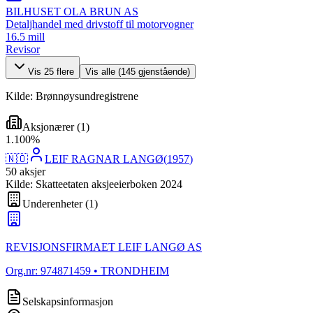
BILHUSET OLA BRUN AS
Detaljhandel med drivstoff til motorvogner
16.5 mill
Revisor
Vis
25
flere
Vis alle (
145
gjenstående)
Kilde: Brønnøysundregistrene
Aksjonærer
(
1
)
1
.
100
%
🇳🇴
LEIF RAGNAR LANGØ
(
1957
)
50
aksjer
Kilde: Skatteetaten aksjeeierboken 2024
Underenheter
(
1
)
REVISJONSFIRMAET LEIF LANGØ AS
Org.nr:
974871459
• TRONDHEIM
Selskapsinformasjon