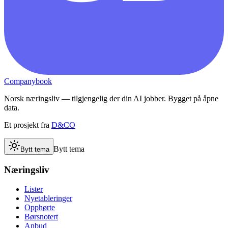
Companybook
Norsk næringsliv — tilgjengelig der din AI jobber. Bygget på åpne
data.
Et prosjekt fra
D&CO
Bytt tema
Bytt tema
Næringsliv
Lister
Nyetableringer
Opphørte
Børsnotert
Anbud