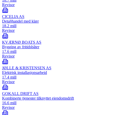
18.7 mill
Revisor
CICELIA AS
Detaljhandel med klær
18.2 mill
Revisor
KVÆRNØ BOATS AS
Bygging av fritidsbåter
17.6 mill
Revisor
JØLLE & KRISTENSEN AS
Elektrisk installasjonsarbeid
17.4 mill
Revisor
GOKALL DRIFT AS
Kombinerte tjenester tilknyttet eiendomsdrift
16.6 mill
Revisor