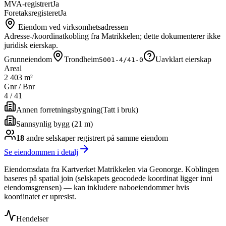
MVA-registrert
Ja
Foretaksregisteret
Ja
Eiendom ved virksomhetsadressen
Adresse-/koordinatkobling fra Matrikkelen; dette dokumenterer ikke
juridisk eierskap.
Grunneiendom
Trondheim
Uavklart eierskap
5001-4/41-0
Areal
2 403 m²
Gnr / Bnr
4
/
41
Annen forretningsbygning
(
Tatt i bruk
)
Sannsynlig bygg (21 m)
18
andre selskap
er
registrert på samme eiendom
Se eiendommen i detalj
Eiendomsdata fra Kartverket Matrikkelen via Geonorge. Koblingen
baseres på spatial join (selskapets geocodede koordinat ligger inni
eiendomsgrensen) — kan inkludere naboeiendommer hvis
koordinatet er upresist.
Hendelser