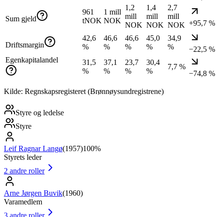
1,2
1,4
2,7
961
1 mill
mill
mill
mill
Sum gjeld
tNOK
NOK
+95,7 %
NOK
NOK
NOK
42,6
46,6
46,6
45,0
34,9
Driftsmargin
%
%
%
%
%
−22,5 %
Egenkapitalandel
31,5
37,1
23,7
30,4
7,7 %
%
%
%
%
−74,8 %
Kilde: Regnskapsregisteret (Brønnøysundregistrene)
Styre og ledelse
Styre
Leif Ragnar Langø
(
1957
)
100%
Styrets leder
2
andre roller
Arne Jørgen Buvik
(
1960
)
Varamedlem
3
andre roller