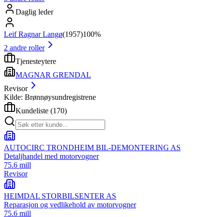
Daglig leder
Leif Ragnar Langø
(
1957
)
100%
2
andre roller
Tjenesteytere
MAGNAR GRENDAL
Revisor
Kilde: Brønnøysundregistrene
Kundeliste
(
170
)
AUTOCIRC TRONDHEIM BIL-DEMONTERING AS
Detaljhandel med motorvogner
75.6 mill
Revisor
HEIMDAL STORBILSENTER AS
Reparasjon og vedlikehold av motorvogner
75.6 mill