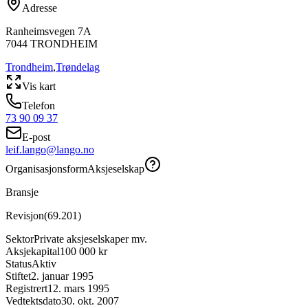
Adresse
Ranheimsvegen 7A
7044
TRONDHEIM
Trondheim
,
Trøndelag
Vis kart
Telefon
73 90 09 37
E-post
leif.lango@lango.no
Organisasjonsform
Aksjeselskap
Bransje
Revisjon
(
69.201
)
Sektor
Private aksjeselskaper mv.
Aksjekapital
100 000 kr
Status
Aktiv
Stiftet
2. januar 1995
Registrert
12. mars 1995
Vedtektsdato
30. okt. 2007