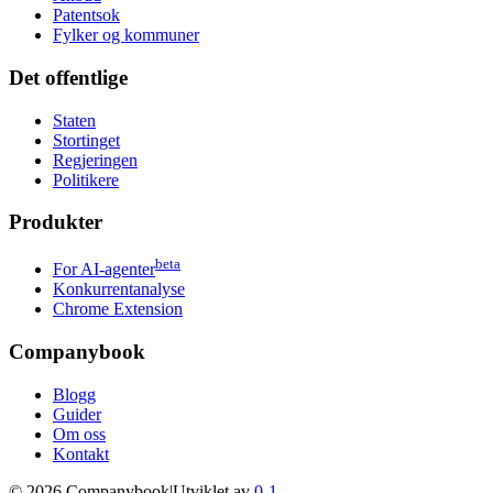
Patentsok
Fylker og kommuner
Det offentlige
Staten
Stortinget
Regjeringen
Politikere
Produkter
beta
For AI-agenter
Konkurrentanalyse
Chrome Extension
Companybook
Blogg
Guider
Om oss
Kontakt
©
2026
Companybook
|
Utviklet av
0-1