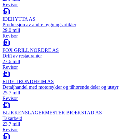
Revisor
IDEHYTTA AS
Produksjon av andre bygningsartikler
29.0 mill
Revisor
FOX GRILL NORDRE AS
Drift av restauranter
27.6 mill
Revisor
RIDE TRONDHEIM AS
Detaljhandel med motorsykler og tilhørende deler og utstyr
25.7 mill
Revisor
BLIKKENSLAGERMESTER BRÆKSTAD AS
Takarbeid
23.7 mill
Revisor