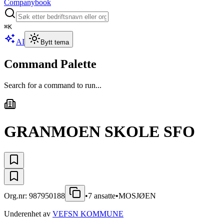
Companybook
⌘
K
AI
Bytt tema
Command Palette
Search for a command to run...
GRANMOEN SKOLE SFO
Org.nr:
987950188
•
7
ansatte
•
MOSJØEN
Underenhet av
VEFSN KOMMUNE