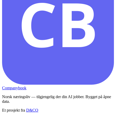
CB
Companybook
Norsk næringsliv — tilgjengelig der din AI jobber. Bygget på åpne
data.
Et prosjekt fra
D&CO