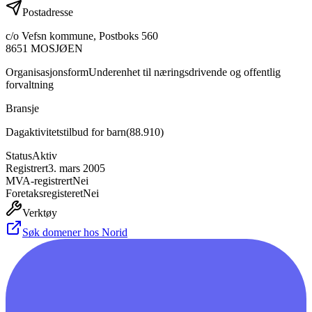
Postadresse
c/o Vefsn kommune, Postboks 560
8651
MOSJØEN
Organisasjonsform
Underenhet til næringsdrivende og offentlig
forvaltning
Bransje
Dagaktivitetstilbud for barn
(
88.910
)
Status
Aktiv
Registrert
3. mars 2005
MVA-registrert
Nei
Foretaksregisteret
Nei
Verktøy
Søk domener hos Norid