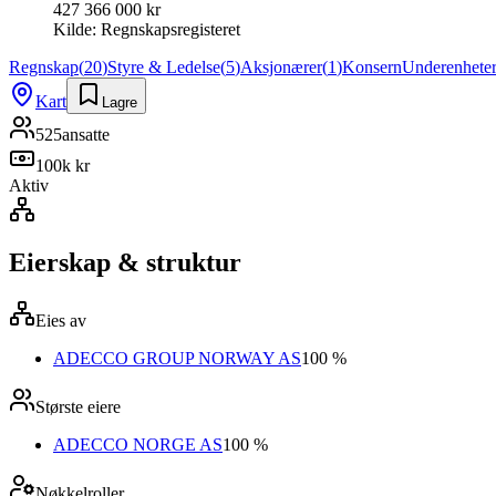
427 366 000 kr
Kilde:
Regnskapsregisteret
Regnskap
(
20
)
Styre & Ledelse
(
5
)
Aksjonærer
(
1
)
Konsern
Underenhete
Kart
Lagre
525
ansatte
100k kr
Aktiv
Eierskap & struktur
Eies av
ADECCO GROUP NORWAY AS
100 %
Største eiere
ADECCO NORGE AS
100 %
Nøkkelroller