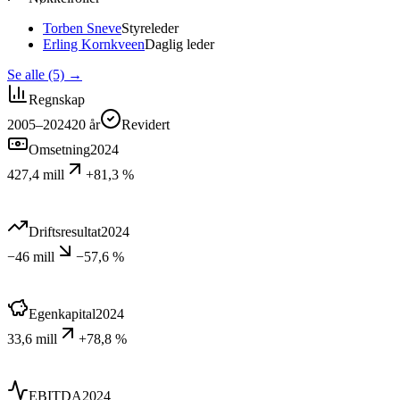
Torben Sneve
Styreleder
Erling Kornkveen
Daglig leder
Se alle (5)
→
Regnskap
2005–2024
20
år
Revidert
Omsetning
2024
427,4 mill
+81,3 %
Driftsresultat
2024
−46 mill
−57,6 %
Egenkapital
2024
33,6 mill
+78,8 %
EBITDA
2024