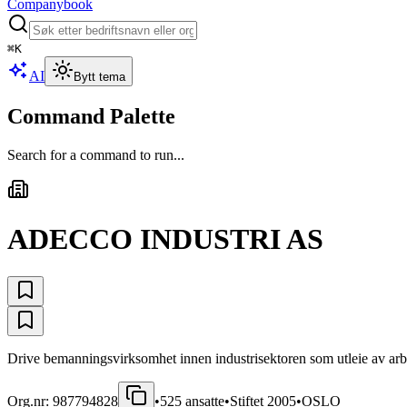
Companybook
⌘
K
AI
Bytt tema
Command Palette
Search for a command to run...
ADECCO INDUSTRI AS
Drive bemanningsvirksomhet innen industrisektoren som utleie av arbei
Org.nr:
987794828
•
525
ansatte
•
Stiftet
2005
•
OSLO