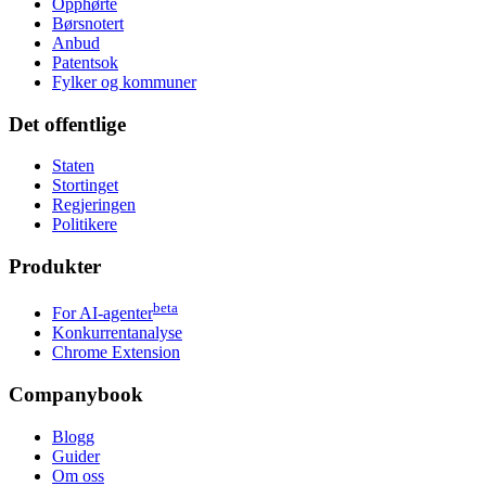
Opphørte
Børsnotert
Anbud
Patentsok
Fylker og kommuner
Det offentlige
Staten
Stortinget
Regjeringen
Politikere
Produkter
beta
For AI-agenter
Konkurrentanalyse
Chrome Extension
Companybook
Blogg
Guider
Om oss