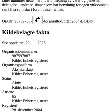
faller innunder dette, herunder omsetning av varer og tjenester,
deltagelse i andre selskaper som har betydning for egen virksomhet,
samt hva som står i forbindelse hermed.
Org.nr:
987597887
•
65
ansatte
•
Stiftet
2004
•
BODØ
Kildebelagte fakta
Sist oppdatert:
20. juli 2026
Organisasjonsnummer
987597887
Kilde:
Enhetsregisteret
Organisasjonsform
Aksjeselskap
Kilde:
Enhetsregisteret
Status
Aktiv
Kilde:
Enhetsregisteret
Ansatte
65
Kilde:
Enhetsregisteret
Registrert
28. desember 2004