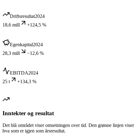
Driftsresultat
2024
18,6 mill
+124,5 %
Egenkapital
2024
28,3 mill
−12,6 %
EBITDA
2024
25 t
+134,3 %
Inntekter og resultat
Det blå området viser omsetningen over tid. Den grønne linjen viser
hva som er igjen som årsresultat.