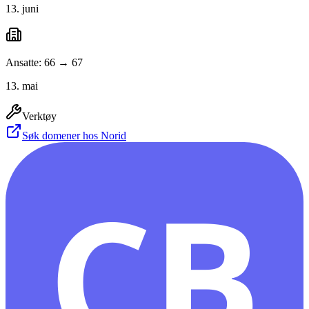
13. juni
Ansatte: 66 → 67
13. mai
Verktøy
Søk domener hos Norid
CB