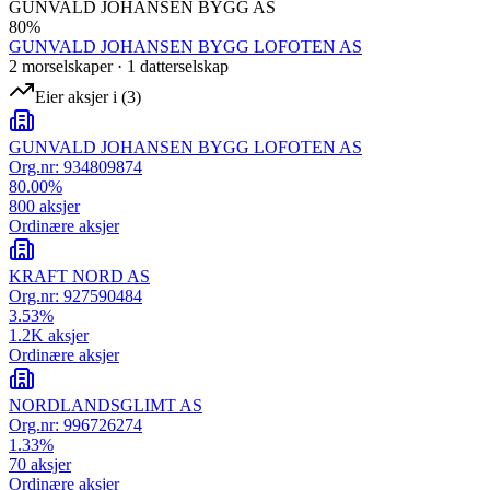
GUNVALD JOHANSEN BYGG AS
80
%
GUNVALD JOHANSEN BYGG LOFOTEN AS
2
morselskap
er
·
1
datterselskap
Eier aksjer i
(
3
)
GUNVALD JOHANSEN BYGG LOFOTEN AS
Org.nr:
934809874
80.00
%
800
aksjer
Ordinære aksjer
KRAFT NORD AS
Org.nr:
927590484
3.53
%
1.2K
aksjer
Ordinære aksjer
NORDLANDSGLIMT AS
Org.nr:
996726274
1.33
%
70
aksjer
Ordinære aksjer