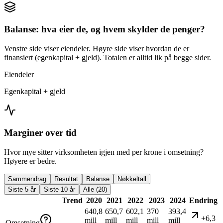
Balanse: hva eier de, og hvem skylder de penger?
Venstre side viser eiendeler. Høyre side viser hvordan de er
finansiert (egenkapital + gjeld). Totalen er alltid lik på begge sider.
Eiendeler
Egenkapital + gjeld
Marginer over tid
Hvor mye sitter virksomheten igjen med per krone i omsetning?
Høyere er bedre.
Sammendrag
Resultat
Balanse
Nøkkeltall
Siste 5 år
Siste 10 år
Alle (20)
Trend
2020
2021
2022
2023
2024
Endring
640,8
650,7
602,1
370
393,4
+6,3
mill
mill
mill
mill
mill
Omsetning