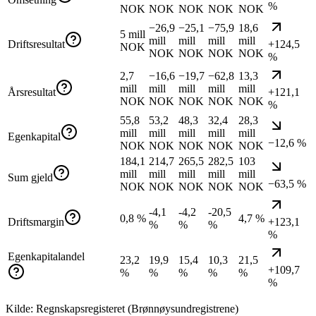
%
NOK
NOK
NOK
NOK
NOK
−26,9
−25,1
−75,9
18,6
5 mill
mill
mill
mill
mill
Driftsresultat
+124,5
NOK
NOK
NOK
NOK
NOK
%
2,7
−16,6
−19,7
−62,8
13,3
mill
mill
mill
mill
mill
Årsresultat
+121,1
NOK
NOK
NOK
NOK
NOK
%
55,8
53,2
48,3
32,4
28,3
mill
mill
mill
mill
mill
Egenkapital
−12,6 %
NOK
NOK
NOK
NOK
NOK
184,1
214,7
265,5
282,5
103
mill
mill
mill
mill
mill
Sum gjeld
−63,5 %
NOK
NOK
NOK
NOK
NOK
-4,1
-4,2
-20,5
0,8 %
4,7 %
Driftsmargin
+123,1
%
%
%
%
Egenkapitalandel
23,2
19,9
15,4
10,3
21,5
+109,7
%
%
%
%
%
%
Kilde: Regnskapsregisteret (Brønnøysundregistrene)