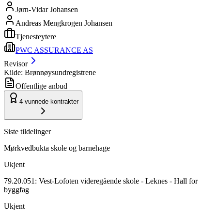
Jørn-Vidar Johansen
Andreas Mengkrogen Johansen
Tjenesteytere
PWC ASSURANCE AS
Revisor
Kilde: Brønnøysundregistrene
Offentlige anbud
4
vunnede kontrakter
Siste tildelinger
Mørkvedbukta skole og barnehage
Ukjent
79.20.051: Vest-Lofoten videregående skole - Leknes - Hall for
byggfag
Ukjent