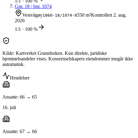
1/1 · 100 %
Gnr.
18
/ bnr.
1074
Vestvågøy
550 m²
Kontrollert
2. aug.
1860-18/1074-0
2026
1/1 · 100 %
Kilde: Kartverket Grunnboken. Kun direkte, juridiske
hjemmelsandeler vises. Konsernselskapers eiendommer inngår ikke
automatisk.
Hendelser
Ansatte: 66 → 65
16. juli
Ansatte: 67 → 66