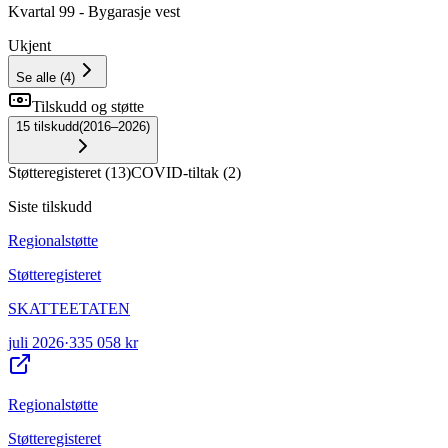
Kvartal 99 - Bygarasje vest
Ukjent
Se alle
(
4
)
Tilskudd og støtte
15
tilskudd
(
2016–2026
)
Støtteregisteret
(
13
)
COVID-tiltak
(
2
)
Siste tilskudd
Regionalstøtte
Støtteregisteret
SKATTEETATEN
juli 2026
·
335 058 kr
Regionalstøtte
Støtteregisteret