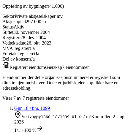
Oppføring av bygninger
(
41.000
)
Sektor
Private aksjeselskaper mv.
Aksjekapital
297 000 kr
Status
Aktiv
Stiftet
30. november 2004
Registrert
28. des. 2004
Vedtektsdato
26. okt. 2023
MVA-registrert
Ja
Foretaksregisteret
Ja
Del av konsern
Ja
Registrert eiendomseierskap
7
eiendom
mer
Eiendommer der dette organisasjonsnummeret er registrert som
direkte hjemmelshaver. Dette er juridisk eierskap, ikke bare en
adressekobling.
Viser
7
av
7
registrerte eiendommer
Gnr.
18
/ bnr.
1099
Vestvågøy
1 522 m²
Kontrollert
2. aug.
1860-18/1099-0
2026
1/1 · 100 %