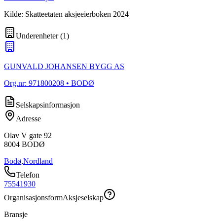
Kilde: Skatteetaten aksjeeierboken 2024
Underenheter
(
1
)
GUNVALD JOHANSEN BYGG AS
Org.nr:
971800208
• BODØ
Selskapsinformasjon
Adresse
Olav V gate 92
8004
BODØ
Bodø
,
Nordland
Telefon
75541930
Organisasjonsform
Aksjeselskap
Bransje