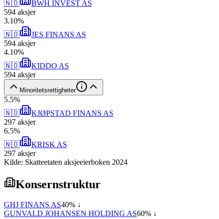
🇳🇴
BWH INVEST AS
594
aksjer
3
.
10
%
🇳🇴
JES FINANS AS
594
aksjer
4
.
10
%
🇳🇴
KIDDO AS
594
aksjer
Minoritetsrettigheter
5
.
5
%
🇳🇴
KJØPSTAD FINANS AS
297
aksjer
6
.
5
%
🇳🇴
KRISK AS
297
aksjer
Kilde: Skatteetaten aksjeeierboken 2024
Konsernstruktur
GHJ FINANS AS
40
% ↓
GUNVALD JOHANSEN HOLDING AS
60
% ↓