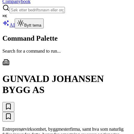
Companybook
⌘
K
AI
Bytt tema
Command Palette
Search for a command to run...
GUNVALD JOHANSEN
BYGG AS
Entreprenørvirksomhet, byggmesterfirma, samt hva som naturlig