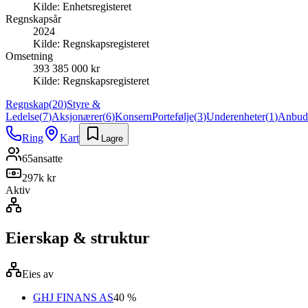
Kilde:
Enhetsregisteret
Regnskapsår
2024
Kilde:
Regnskapsregisteret
Omsetning
393 385 000 kr
Kilde:
Regnskapsregisteret
Regnskap
(
20
)
Styre &
Ledelse
(
7
)
Aksjonærer
(
6
)
Konsern
Portefølje
(
3
)
Underenheter
(
1
)
Anbud
Ring
Kart
Lagre
65
ansatte
297k kr
Aktiv
Eierskap & struktur
Eies av
GHJ FINANS AS
40 %