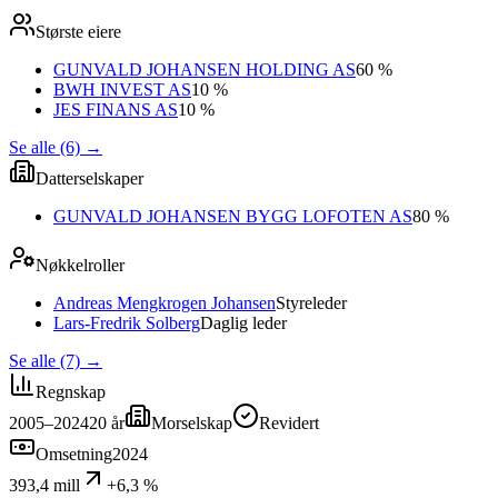
Største eiere
GUNVALD JOHANSEN HOLDING AS
60 %
BWH INVEST AS
10 %
JES FINANS AS
10 %
Se alle (6)
→
Datterselskaper
GUNVALD JOHANSEN BYGG LOFOTEN AS
80 %
Nøkkelroller
Andreas Mengkrogen Johansen
Styreleder
Lars-Fredrik Solberg
Daglig leder
Se alle (7)
→
Regnskap
2005–2024
20
år
Morselskap
Revidert
Omsetning
2024
393,4 mill
+6,3 %