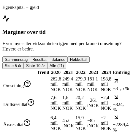
Egenkapital + gjeld
Marginer over tid
Hvor mye sitter virksomheten igjen med per krone i omsetning?
Høyere er bedre.
Sammendrag
Resultat
Balanse
Nøkkeltall
Siste 5 år
Siste 10 år
Alle (21)
Trend
2020
2021
2022
2023
2024
Endring
262,6
249,4
279,9
151,1
198,8
mill
mill
mill
mill
mill
Omsetning
+31,5 %
NOK
NOK
NOK
NOK
NOK
7,6
1,6
20,2
−2,4
−261
mill
mill
mill
mill
Driftsresultat
−824,1
tNOK
NOK
NOK
NOK
NOK
%
6,4
15,9
−2
452
−85
mill
mill
mill
Årsresultat
−2289,4
tNOK
tNOK
NOK
NOK
NOK
%