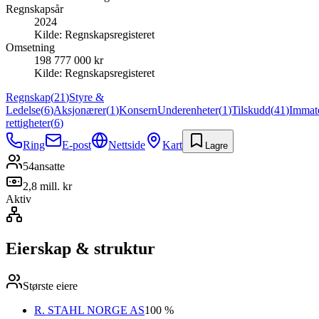
Regnskapsår
2024
Kilde:
Regnskapsregisteret
Omsetning
198 777 000 kr
Kilde:
Regnskapsregisteret
Regnskap
(
21
)
Styre &
Ledelse
(
6
)
Aksjonærer
(
1
)
Konsern
Underenheter
(
1
)
Tilskudd
(
41
)
Immate
rettigheter
(
6
)
Ring
E-post
Nettside
Kart
Lagre
54
ansatte
2,8 mill. kr
Aktiv
Eierskap & struktur
Største eiere
R. STAHL NORGE AS
100 %