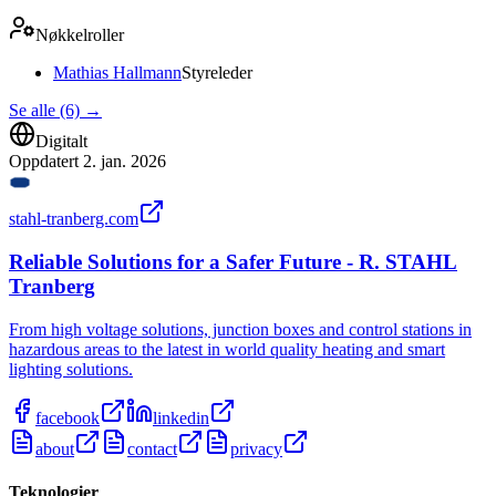
Nøkkelroller
Mathias Hallmann
Styreleder
Se alle (6)
→
Digitalt
Oppdatert
2. jan. 2026
stahl-tranberg.com
Reliable Solutions for a Safer Future - R. STAHL
Tranberg
From high voltage solutions, junction boxes and control stations in
hazardous areas to the latest in world quality heating and smart
lighting solutions.
facebook
linkedin
about
contact
privacy
Teknologier