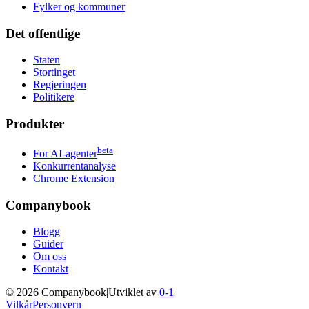
Fylker og kommuner
Det offentlige
Staten
Stortinget
Regjeringen
Politikere
Produkter
beta
For AI-agenter
Konkurrentanalyse
Chrome Extension
Companybook
Blogg
Guider
Om oss
Kontakt
©
2026
Companybook
|
Utviklet av
0-1
Vilkår
Personvern