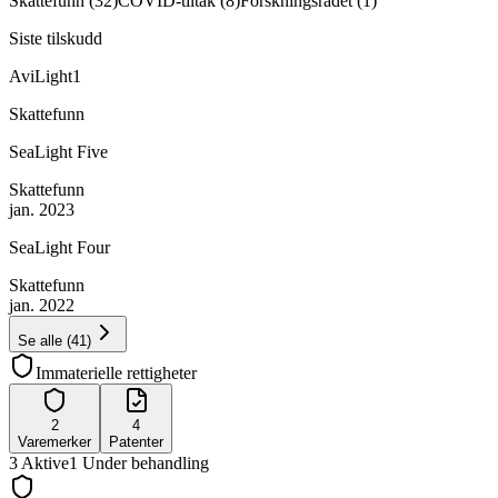
Skattefunn
(
32
)
COVID-tiltak
(
8
)
Forskningsrådet
(
1
)
Siste tilskudd
AviLight1
Skattefunn
SeaLight Five
Skattefunn
jan. 2023
SeaLight Four
Skattefunn
jan. 2022
Se alle
(
41
)
Immaterielle rettigheter
2
4
Varemerker
Patenter
3
Aktive
1
Under behandling