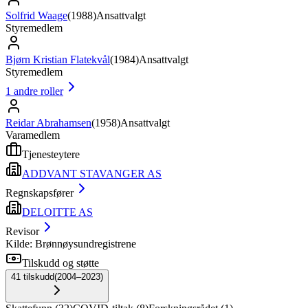
Solfrid Waage
(
1988
)
Ansattvalgt
Styremedlem
Bjørn Kristian Flatekvål
(
1984
)
Ansattvalgt
Styremedlem
1
andre roller
Reidar Abrahamsen
(
1958
)
Ansattvalgt
Varamedlem
Tjenesteytere
ADDVANT STAVANGER AS
Regnskapsfører
DELOITTE AS
Revisor
Kilde: Brønnøysundregistrene
Tilskudd og støtte
41
tilskudd
(
2004–2023
)