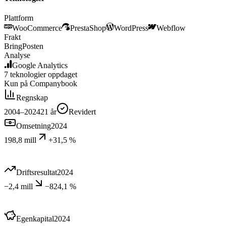
Plattform
WooCommerce
PrestaShop
WordPress
Webflow
Frakt
Bring
Posten
Analyse
Google Analytics
7
teknologier
oppdaget
Kun på Companybook
Regnskap
2004–2024
21
år
Revidert
Omsetning
2024
198,8 mill
+31,5 %
Driftsresultat
2024
−2,4 mill
−824,1 %
Egenkapital
2024