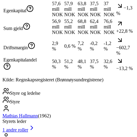
57,6
57,9
63,8
37,5
37
−1,3
mill
mill
mill
mill
mill
Egenkapital
%
NOK
NOK
NOK
NOK
NOK
56,9
55,2
68,8
62,4
76,6
mill
mill
mill
mill
mill
Sum gjeld
+22,8 %
NOK
NOK
NOK
NOK
NOK
2,9
7,2
-0,2
-1,2
0,6 %
Driftsmargin
−602,7
%
%
%
%
%
Egenkapitalandel
50,3
51,2
48,1
37,5
32,6
%
%
%
%
%
−13,2 %
Kilde: Regnskapsregisteret (Brønnøysundregistrene)
Styre og ledelse
Styre
Mathias Hallmann
(
1962
)
Styrets leder
1
andre roller