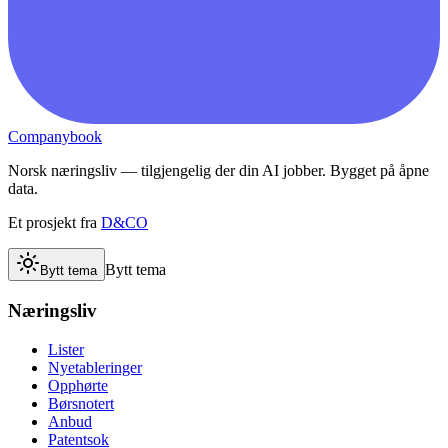
Companybook
Norsk næringsliv — tilgjengelig der din AI jobber. Bygget på åpne
data.
Et prosjekt fra
D&CO
Bytt tema
Bytt tema
Næringsliv
Lister
Nyetableringer
Opphørte
Børsnotert
Anbud
Patentsok