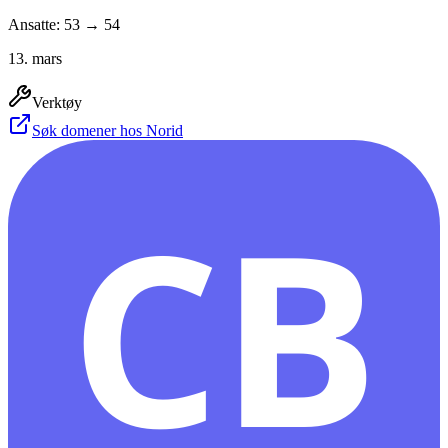
Ansatte: 53 → 54
13. mars
Verktøy
Søk domener hos Norid
CB