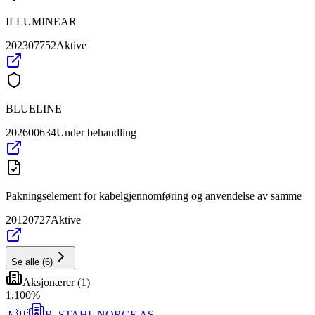
ILLUMINEAR
202307752
Aktive
BLUELINE
202600634
Under behandling
Pakningselement for kabelgjennomføring og anvendelse av samme
20120727
Aktive
Se alle
(
6
)
Aksjonærer
(
1
)
1
.
100
%
🇳🇴
R. STAHL NORGE AS