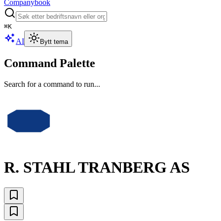
Companybook
⌘
K
AI
Bytt tema
Command Palette
Search for a command to run...
R. STAHL TRANBERG AS