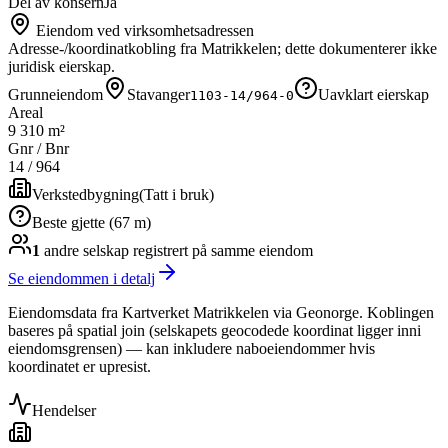
Del av konsern
Ja
Eiendom ved virksomhetsadressen
Adresse-/koordinatkobling fra Matrikkelen; dette dokumenterer ikke
juridisk eierskap.
Grunneiendom
Stavanger
Uavklart eierskap
1103-14/964-0
Areal
9 310 m²
Gnr / Bnr
14
/
964
Verkstedbygning
(
Tatt i bruk
)
Beste gjette (67 m)
1
andre selskap
registrert på samme eiendom
Se eiendommen i detalj
Eiendomsdata fra Kartverket Matrikkelen via Geonorge. Koblingen
baseres på spatial join (selskapets geocodede koordinat ligger inni
eiendomsgrensen) — kan inkludere naboeiendommer hvis
koordinatet er upresist.
Hendelser