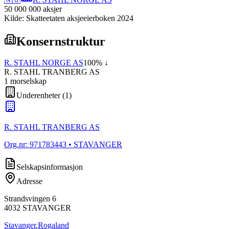
50 000 000
aksjer
Kilde: Skatteetaten aksjeeierboken 2024
Konsernstruktur
R. STAHL NORGE AS
100
% ↓
R. STAHL TRANBERG AS
1
morselskap
Underenheter
(
1
)
R. STAHL TRANBERG AS
Org.nr:
971783443
• STAVANGER
Selskapsinformasjon
Adresse
Strandsvingen 6
4032
STAVANGER
Stavanger
,
Rogaland