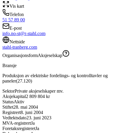
Vis kart
Telefon
51 57 89 00
E-post
info.no-st@r-stahl.com
Nettside
stahl-tranberg.com
Organisasjonsform
Aksjeselskap
Bransje
Produksjon av elektriske fordelings- og kontrolltavler og
paneler
(
27.120
)
Sektor
Private aksjeselskaper mv.
Aksjekapital
2 809 804 kr
Status
Aktiv
Stiftet
28. mai 2004
Registrert
8. juni 2004
Vedtektsdato
23. juni 2023
MVA-registrert
Ja
Foretaksregisteret
Ja