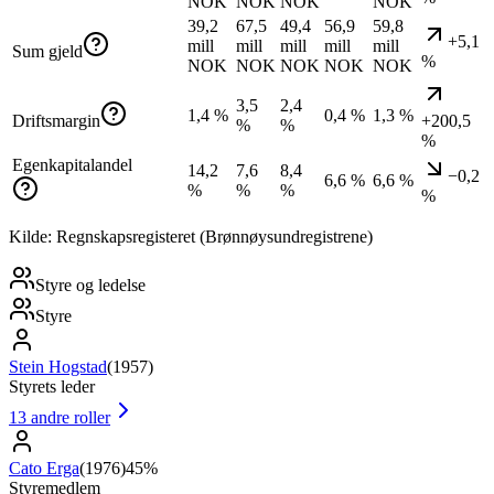
NOK
NOK
NOK
NOK
39,2
67,5
49,4
56,9
59,8
+5,1
mill
mill
mill
mill
mill
Sum gjeld
%
NOK
NOK
NOK
NOK
NOK
3,5
2,4
1,4 %
0,4 %
1,3 %
Driftsmargin
+200,5
%
%
%
Egenkapitalandel
14,2
7,6
8,4
−0,2
6,6 %
6,6 %
%
%
%
%
Kilde: Regnskapsregisteret (Brønnøysundregistrene)
Styre og ledelse
Styre
Stein Hogstad
(
1957
)
Styrets leder
13
andre roller
Cato Erga
(
1976
)
45%
Styremedlem