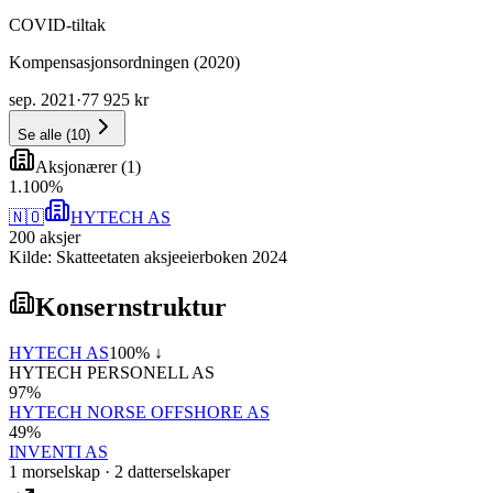
COVID-tiltak
Kompensasjonsordningen (2020)
sep. 2021
·
77 925 kr
Se alle
(
10
)
Aksjonærer
(
1
)
1
.
100
%
🇳🇴
HYTECH AS
200
aksjer
Kilde: Skatteetaten aksjeeierboken 2024
Konsernstruktur
HYTECH AS
100
% ↓
HYTECH PERSONELL AS
97
%
HYTECH NORSE OFFSHORE AS
49
%
INVENTI AS
1
morselskap
·
2
datterselskap
er