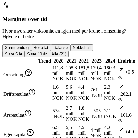
Marginer over tid
Hvor mye sitter virksomheten igjen med per krone i omsetning?
Høyere er bedre.
Sammendrag
Resultat
Balanse
Nøkkeltall
Siste 5 år
Siste 10 år
Alle (21)
Trend
2020
2021
2022
2023
2024
Endring
111,8
158,3
181,8
179,4
180,3
+0,5
mill
mill
mill
mill
mill
Omsetning
%
NOK
NOK
NOK
NOK
NOK
1,6
5,6
4,4
2,3
761
mill
mill
mill
mill
Driftsresultat
+202,1
tNOK
NOK
NOK
NOK
NOK
%
2,7
1,8
574
−505
311
mill
mill
Årsresultat
+161,6
tNOK
tNOK
tNOK
NOK
NOK
%
6,5
5,5
4,5
4,2
4 mill
+4,9
mill
mill
mill
mill
Egenkapital
NOK
%