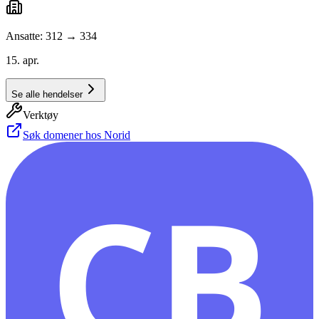
Ansatte: 312 → 334
15. apr.
Se alle hendelser
Verktøy
Søk domener hos Norid
CB