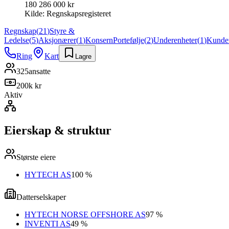
180 286 000 kr
Kilde:
Regnskapsregisteret
Regnskap
(
21
)
Styre &
Ledelse
(
5
)
Aksjonærer
(
1
)
Konsern
Portefølje
(
2
)
Underenheter
(
1
)
Kunde
Ring
Kart
Lagre
325
ansatte
200k kr
Aktiv
Eierskap & struktur
Største eiere
HYTECH AS
100 %
Datterselskaper
HYTECH NORSE OFFSHORE AS
97 %
INVENTI AS
49 %