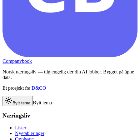
Companybook
Norsk næringsliv — tilgjengelig der din AI jobber. Bygget på åpne
data.
Et prosjekt fra
D&CO
Bytt tema
Bytt tema
Næringsliv
Lister
Nyetableringer
Opphørte