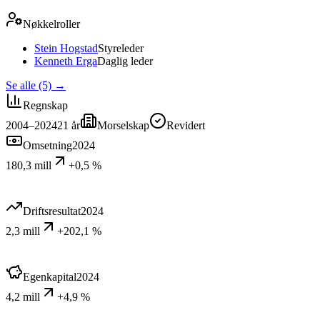
Nøkkelroller
Stein Hogstad
Styreleder
Kenneth Erga
Daglig leder
Se alle (5)
→
Regnskap
2004–2024
21
år
Morselskap
Revidert
Omsetning
2024
180,3 mill
+0,5 %
Driftsresultat
2024
2,3 mill
+202,1 %
Egenkapital
2024
4,2 mill
+4,9 %