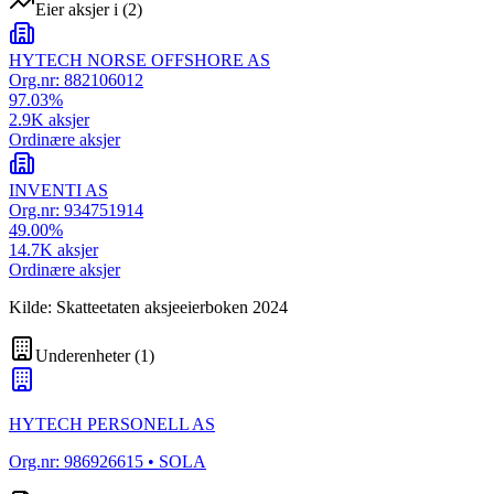
Eier aksjer i
(
2
)
HYTECH NORSE OFFSHORE AS
Org.nr:
882106012
97.03
%
2.9K
aksjer
Ordinære aksjer
INVENTI AS
Org.nr:
934751914
49.00
%
14.7K
aksjer
Ordinære aksjer
Kilde: Skatteetaten aksjeeierboken 2024
Underenheter
(
1
)
HYTECH PERSONELL AS
Org.nr:
986926615
• SOLA