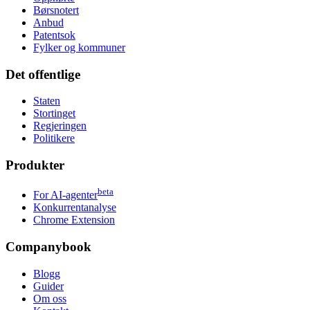
Børsnotert
Anbud
Patentsok
Fylker og kommuner
Det offentlige
Staten
Stortinget
Regjeringen
Politikere
Produkter
beta
For AI-agenter
Konkurrentanalyse
Chrome Extension
Companybook
Blogg
Guider
Om oss