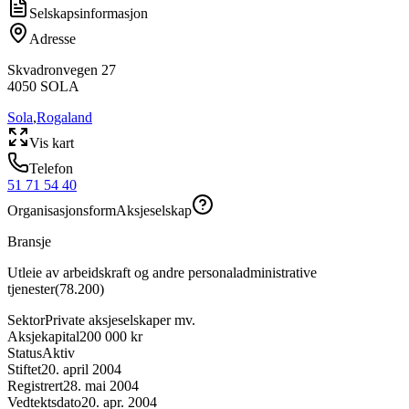
Selskapsinformasjon
Adresse
Skvadronvegen 27
4050
SOLA
Sola
,
Rogaland
Vis kart
Telefon
51 71 54 40
Organisasjonsform
Aksjeselskap
Bransje
Utleie av arbeidskraft og andre personaladministrative
tjenester
(
78.200
)
Sektor
Private aksjeselskaper mv.
Aksjekapital
200 000 kr
Status
Aktiv
Stiftet
20. april 2004
Registrert
28. mai 2004
Vedtektsdato
20. apr. 2004