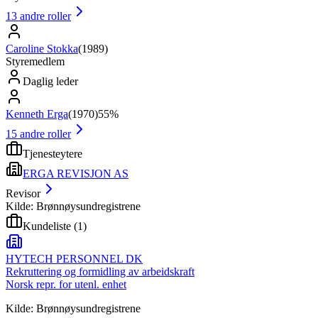
13
andre roller
Caroline Stokka
(
1989
)
Styremedlem
Daglig leder
Kenneth Erga
(
1970
)
55%
15
andre roller
Tjenesteytere
ERGA REVISJON AS
Revisor
Kilde: Brønnøysundregistrene
Kundeliste
(
1
)
HYTECH PERSONNEL DK
Rekruttering og formidling av arbeidskraft
Norsk repr. for utenl. enhet
Kilde: Brønnøysundregistrene