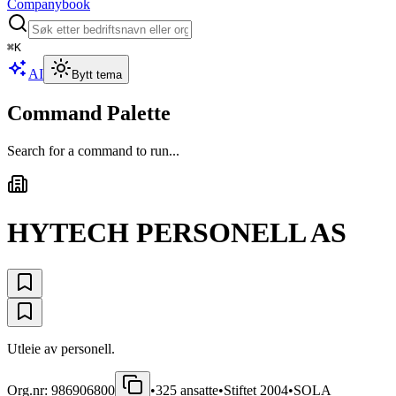
Companybook
⌘
K
AI
Bytt tema
Command Palette
Search for a command to run...
HYTECH PERSONELL AS
Utleie av personell.
Org.nr:
986906800
•
325
ansatte
•
Stiftet
2004
•
SOLA