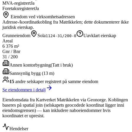
MVA-registrert
Ja
Foretaksregisteret
Ja
Eiendom ved virksomhetsadressen
Adresse-/koordinatkobling fra Matrikkelen; dette dokumenterer ikke
juridisk eierskap.
Grunneiendom
Sola
Uavklart eierskap
1124-31/200-0
Areal
6 376 m²
Gnr / Bnr
31
/
200
Annen kontorbygning
(
Tatt i bruk
)
Sannsynlig bygg (13 m)
15
andre selskap
er
registrert på samme eiendom
Se eiendommen i detalj
Eiendomsdata fra Kartverket Matrikkelen via Geonorge. Koblingen
baseres på spatial join (selskapets geocodede koordinat ligger inni
eiendomsgrensen) — kan inkludere naboeiendommer hvis
koordinatet er upresist.
Hendelser