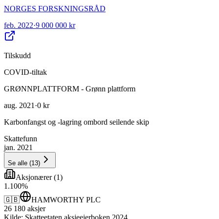
NORGES FORSKNINGSRÅD
feb. 2022
·
9 000 000 kr
Tilskudd
COVID-tiltak
GRØNNPLATTFORM - Grønn plattform
aug. 2021
·
0 kr
Karbonfangst og -lagring ombord seilende skip
Skattefunn
jan. 2021
Se alle
(
13
)
Aksjonærer
(
1
)
1
.
100
%
🇬🇧
HAMWORTHY PLC
26 180
aksjer
Kilde: Skatteetaten aksjeeierboken 2024