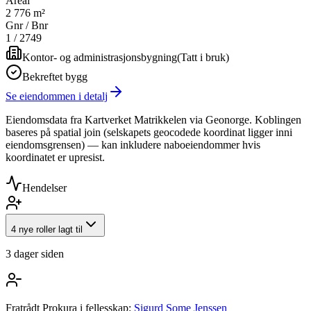
Areal
2 776 m²
Gnr / Bnr
1
/
2749
Kontor- og administrasjonsbygning
(
Tatt i bruk
)
Bekreftet bygg
Se eiendommen i detalj
Eiendomsdata fra Kartverket Matrikkelen via Geonorge. Koblingen
baseres på spatial join (selskapets geocodede koordinat ligger inni
eiendomsgrensen) — kan inkludere naboeiendommer hvis
koordinatet er upresist.
Hendelser
4 nye roller lagt til
3 dager siden
Fratrådt Prokura i fellesskap:
Sigurd Some Jenssen