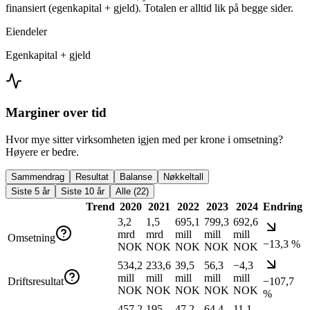
finansiert (egenkapital + gjeld). Totalen er alltid lik på begge sider.
Eiendeler
Egenkapital + gjeld
Marginer over tid
Hvor mye sitter virksomheten igjen med per krone i omsetning?
Høyere er bedre.
Sammendrag
Resultat
Balanse
Nøkkeltall
Siste 5 år
Siste 10 år
Alle (22)
Trend
2020
2021
2022
2023
2024
Endring
3,2
1,5
695,1
799,3
692,6
mrd
mrd
mill
mill
mill
Omsetning
−13,3 %
NOK
NOK
NOK
NOK
NOK
534,2
233,6
39,5
56,3
−4,3
mill
mill
mill
mill
mill
Driftsresultat
−107,7
NOK
NOK
NOK
NOK
NOK
%
457,2
195
47,2
64,4
11,1