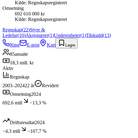
Kilde:
Regnskapsregisteret
Omsetning
692 610 000 kr
Kilde:
Regnskapsregisteret
Regnskap
(
22
)
Styre &
Ledelse
(
10
)
Aksjonærer
(
1
)
Underenheter
(
1
)
Tilskudd
(
13
)
Ring
E-post
Kart
Lagre
85
ansatte
18,3 mill. kr
Aktiv
Regnskap
2003–2024
22
år
Revidert
Omsetning
2024
692,6 mill
−13,3 %
Driftsresultat
2024
−4,3 mill
−107,7 %