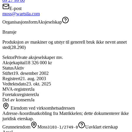
69 27 99 00
E-post
moss@wartsila.com
Organisasjonsform
Aksjeselskap
Bransje
Produksjon av maskiner og utstyr til generell bruk ikke nevnt annet
sted
(
28.290
)
Sektor
Private aksjeselskaper mv.
Aksjekapital
18 326 000 kr
Status
Aktiv
Stiftet
19. desember 2002
Registrert
21. aug. 2003
Vedtektsdato
23. okt. 2025
MVA-registrert
Ja
Foretaksregisteret
Ja
Del av konsern
Ja
Eiendom ved virksomhetsadressen
Adresse-/koordinatkobling fra Matrikkelen; dette dokumenterer ikke
juridisk eierskap.
Grunneiendom
Moss
Uavklart eierskap
3103-1/2749-0