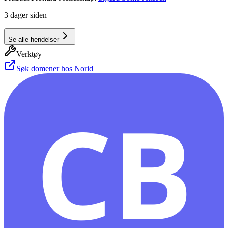
3 dager siden
Se alle hendelser
Verktøy
Søk domener hos Norid
CB