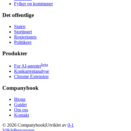
Fylker og kommuner
Det offentlige
Staten
Stortinget
Regjeringen
Politikere
Produkter
beta
For AI-agenter
Konkurrentanalyse
Chrome Extension
Companybook
Blogg
Guider
Om oss
Kontakt
©
2026
Companybook
|
Utviklet av
0-1
Vilkår
Personvern