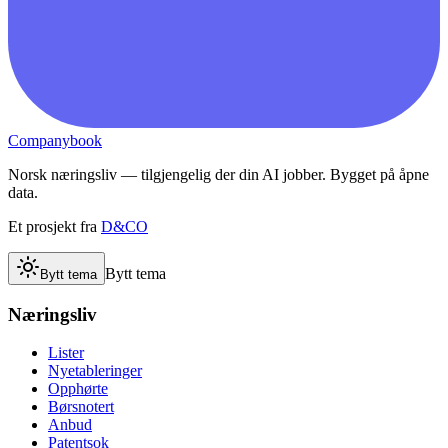
Companybook
Norsk næringsliv — tilgjengelig der din AI jobber. Bygget på åpne
data.
Et prosjekt fra
D&CO
Bytt tema
Bytt tema
Næringsliv
Lister
Nyetableringer
Opphørte
Børsnotert
Anbud
Patentsok