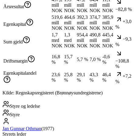
mill
mill
mill
mill
mill
Årsresultat
−82,8 %
NOK
NOK
NOK
NOK
NOK
519,6
464,6
392,3
374,7
385,9
+3,0
mill
mill
mill
mill
mill
Egenkapital
%
NOK
NOK
NOK
NOK
NOK
1,7
1,3
954,4
490,8
445,4
−9,3
mrd
mrd
mill
mill
mill
Sum gjeld
%
NOK
NOK
NOK
NOK
NOK
16,8
15,7
-0,6
5,7 %
7,0 %
Driftsmargin
−108,8
%
%
%
%
Egenkapitalandel
23,6
25,8
29,1
43,3
46,4
+7,2
%
%
%
%
%
%
Kilde: Regnskapsregisteret (Brønnøysundregistrene)
Styre og ledelse
Styre
Jan Gunnar Othman
(
1977
)
Styrets leder