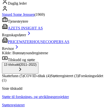
Daglig leder
Sigurd Some Jenssen
(
1969
)
Tjenesteytere
AZETS INSIGHT AS
Regnskapsfører
PRICEWATERHOUSECOOPERS AS
Revisor
Kilde: Brønnøysundregistrene
Tilskudd og støtte
13
tilskudd
(
2011–2022
)
Skattefunn
(
5
)
COVID-tiltak
(
4
)
Støtteregisteret
(
3
)
Forskningsrådet
(
1
)
Siste tilskudd
Støtte til forsknings- og utviklingsprosjekter
Støtteregisteret