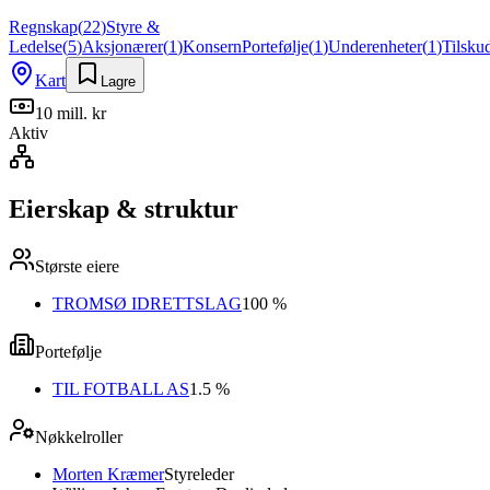
Regnskap
(
22
)
Styre &
Ledelse
(
5
)
Aksjonærer
(
1
)
Konsern
Portefølje
(
1
)
Underenheter
(
1
)
Tilsku
Kart
Lagre
10 mill. kr
Aktiv
Eierskap & struktur
Største eiere
TROMSØ IDRETTSLAG
100 %
Portefølje
TIL FOTBALL AS
1.5 %
Nøkkelroller
Morten Kræmer
Styreleder