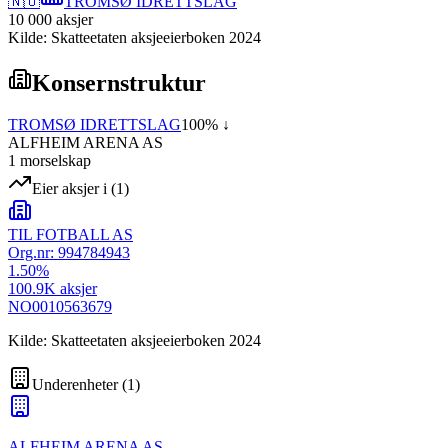
🇳🇴
TROMSØ IDRETTSLAG
10 000
aksjer
Kilde: Skatteetaten aksjeeierboken 2024
Konsernstruktur
TROMSØ IDRETTSLAG
100
% ↓
ALFHEIM ARENA AS
1
morselskap
Eier aksjer i
(
1
)
TIL FOTBALL AS
Org.nr:
994784943
1.50
%
100.9K
aksjer
NO0010563679
Kilde: Skatteetaten aksjeeierboken 2024
Underenheter
(
1
)
ALFHEIM ARENA AS