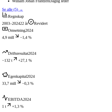
William Johan Frantzen
Daglig leder
Se alle (5)
→
Regnskap
2003–2024
22
år
Revidert
Omsetning
2024
4,9 mill
−1,4 %
Driftsresultat
2024
−132 t
+27,1 %
Egenkapital
2024
33,7 mill
−0,3 %
EBITDA
2024
1 t
+1,3 %