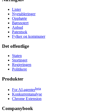
Lister
Nyetableringer
Opphørte
Børsnotert
Anbud
Patentsok
Fylker og kommuner
Det offentlige
Staten
Stortinget
Regjeringen
Politikere
Produkter
beta
For AI-agenter
Konkurrentanalyse
Chrome Extension
Companybook