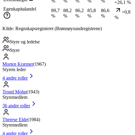
%
%
%
%
%
+26,1 %
Egenkapitalandel
89,7
88,2
86,2
85,8
86,6
+0,8
%
%
%
%
%
%
Kilde: Regnskapsregisteret (Brønnøysundregistrene)
Styre og ledelse
Styre
Morten Kræmer
(
1967
)
Styrets leder
4
andre roller
Trond Mohn
(
1943
)
Styremedlem
36
andre roller
Therese Elde
(
1984
)
Styremedlem
4
andre roller