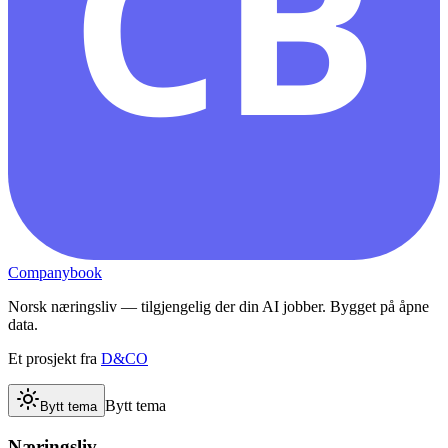
CB
Companybook
Norsk næringsliv — tilgjengelig der din AI jobber. Bygget på åpne
data.
Et prosjekt fra
D&CO
Bytt tema
Bytt tema
Næringsliv