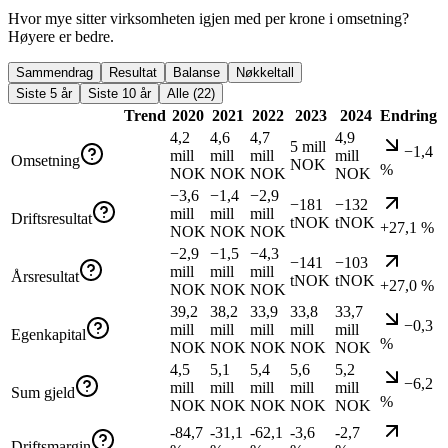
Hvor mye sitter virksomheten igjen med per krone i omsetning?
Høyere er bedre.
Sammendrag
Resultat
Balanse
Nøkkeltall
Siste 5 år
Siste 10 år
Alle (22)
Trend
2020
2021
2022
2023
2024
Endring
4,2
4,6
4,7
4,9
5 mill
−1,4
mill
mill
mill
mill
Omsetning
NOK
%
NOK
NOK
NOK
NOK
−3,6
−1,4
−2,9
−181
−132
mill
mill
mill
Driftsresultat
tNOK
tNOK
+27,1 %
NOK
NOK
NOK
−2,9
−1,5
−4,3
−141
−103
mill
mill
mill
Årsresultat
tNOK
tNOK
+27,0 %
NOK
NOK
NOK
39,2
38,2
33,9
33,8
33,7
−0,3
mill
mill
mill
mill
mill
Egenkapital
%
NOK
NOK
NOK
NOK
NOK
4,5
5,1
5,4
5,6
5,2
−6,2
mill
mill
mill
mill
mill
Sum gjeld
%
NOK
NOK
NOK
NOK
NOK
-84,7
-31,1
-62,1
-3,6
-2,7
Driftsmargin