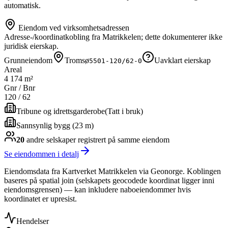
automatisk.
Eiendom ved virksomhetsadressen
Adresse-/koordinatkobling fra Matrikkelen; dette dokumenterer ikke
juridisk eierskap.
Grunneiendom
Tromsø
Uavklart eierskap
5501-120/62-0
Areal
4 174 m²
Gnr / Bnr
120
/
62
Tribune og idrettsgarderobe
(
Tatt i bruk
)
Sannsynlig bygg (23 m)
20
andre selskap
er
registrert på samme eiendom
Se eiendommen i detalj
Eiendomsdata fra Kartverket Matrikkelen via Geonorge. Koblingen
baseres på spatial join (selskapets geocodede koordinat ligger inni
eiendomsgrensen) — kan inkludere naboeiendommer hvis
koordinatet er upresist.
Hendelser