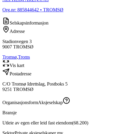
Org.nr:
885844642
• TROMSØ
Selskapsinformasjon
Adresse
Stadionvegen 3
9007
TROMSØ
Tromsø
,
Troms
Vis kart
Postadresse
C/O Tromsø Idrettslag, Postboks 5
9251
TROMSØ
Organisasjonsform
Aksjeselskap
Bransje
Utleie av egen eller leid fast eiendom
(
68.200
)
Sektor
Private aksjeselskaper mv.