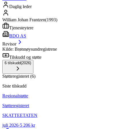
Daglig leder
William Johan Frantzen
(
1993
)
Tjenesteytere
BDO AS
Revisor
Kilde: Brønnøysundregistrene
Tilskudd og støtte
6
tilskudd
(
2026
)
Støtteregisteret
(
6
)
Siste tilskudd
Regionalstøtte
Støtteregisteret
SKATTEETATEN
juli 2026
·
5 206 kr