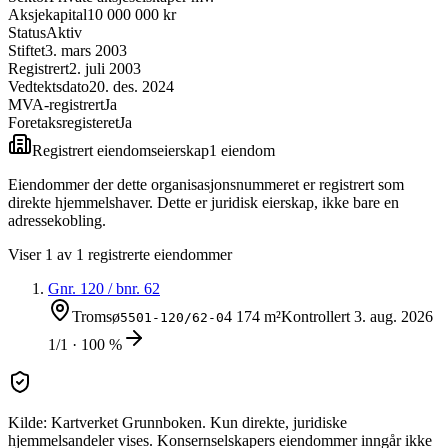
Aksjekapital
10 000 000 kr
Status
Aktiv
Stiftet
3. mars 2003
Registrert
2. juli 2003
Vedtektsdato
20. des. 2024
MVA-registrert
Ja
Foretaksregisteret
Ja
Registrert eiendomseierskap
1
eiendom
Eiendommer der dette organisasjonsnummeret er registrert som
direkte hjemmelshaver. Dette er juridisk eierskap, ikke bare en
adressekobling.
Viser
1
av
1
registrerte eiendommer
Gnr.
120
/ bnr.
62
Tromsø
4 174 m²
Kontrollert
3. aug. 2026
5501-120/62-0
1/1 · 100 %
Kilde: Kartverket Grunnboken. Kun direkte, juridiske
hjemmelsandeler vises. Konsernselskapers eiendommer inngår ikke