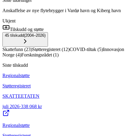
Siste tildelinger
Anskaffelse av nye flytebrygger i Vardø havn og Kiberg havn
Ukjent
Tilskudd og støtte
45
tilskudd
(
2004–2026
)
Skattefunn
(
23
)
Støtteregisteret
(
12
)
COVID-tiltak
(
5
)
Innovasjon
Norge
(
4
)
Forskningsrådet
(
1
)
Siste tilskudd
Regionalstøtte
Støtteregisteret
SKATTEETATEN
juli 2026
·
338 068 kr
Regionalstøtte
Støtteregisteret