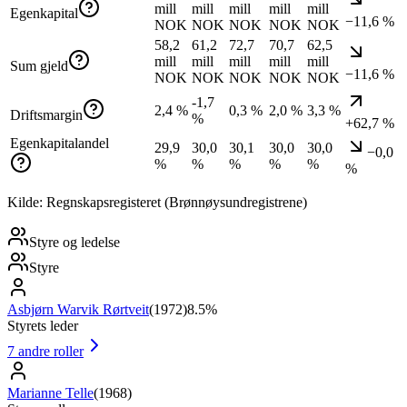
mill
mill
mill
mill
mill
Egenkapital
−11,6 %
NOK
NOK
NOK
NOK
NOK
58,2
61,2
72,7
70,7
62,5
mill
mill
mill
mill
mill
Sum gjeld
−11,6 %
NOK
NOK
NOK
NOK
NOK
-1,7
2,4 %
0,3 %
2,0 %
3,3 %
Driftsmargin
%
+62,7 %
Egenkapitalandel
29,9
30,0
30,1
30,0
30,0
−0,0
%
%
%
%
%
%
Kilde: Regnskapsregisteret (Brønnøysundregistrene)
Styre og ledelse
Styre
Asbjørn Warvik Rørtveit
(
1972
)
8.5%
Styrets leder
7
andre roller
Marianne Telle
(
1968
)