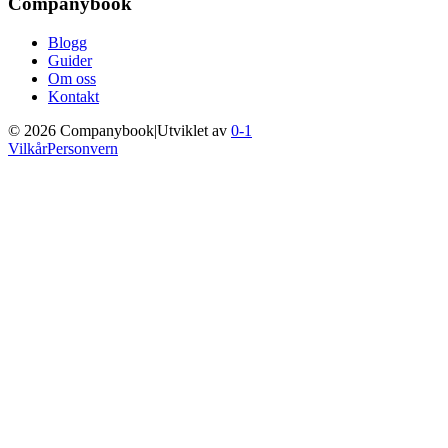
Companybook
Blogg
Guider
Om oss
Kontakt
©
2026
Companybook
|
Utviklet av
0-1
Vilkår
Personvern