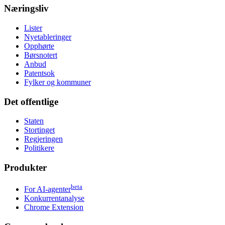
Næringsliv
Lister
Nyetableringer
Opphørte
Børsnotert
Anbud
Patentsok
Fylker og kommuner
Det offentlige
Staten
Stortinget
Regjeringen
Politikere
Produkter
beta
For AI-agenter
Konkurrentanalyse
Chrome Extension