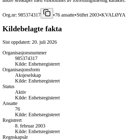
andre selskaper med virksomhet av forretningsmessig karakter.
Org.nr:
985374317
•
76
ansatte
•
Stiftet
2003
•
KVALØYA
Kildebelagte fakta
Sist oppdatert:
20. juli 2026
Organisasjonsnummer
985374317
Kilde:
Enhetsregisteret
Organisasjonsform
Aksjeselskap
Kilde:
Enhetsregisteret
Status
Aktiv
Kilde:
Enhetsregisteret
Ansatte
76
Kilde:
Enhetsregisteret
Registrert
8. februar 2003
Kilde:
Enhetsregisteret
Regnskapsår