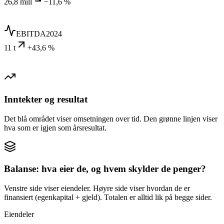
26,8 mill
−11,6 %
EBITDA
2024
11 t
+43,6 %
Inntekter og resultat
Det blå området viser omsetningen over tid. Den grønne linjen viser
hva som er igjen som årsresultat.
Balanse: hva eier de, og hvem skylder de penger?
Venstre side viser eiendeler. Høyre side viser hvordan de er
finansiert (egenkapital + gjeld). Totalen er alltid lik på begge sider.
Eiendeler