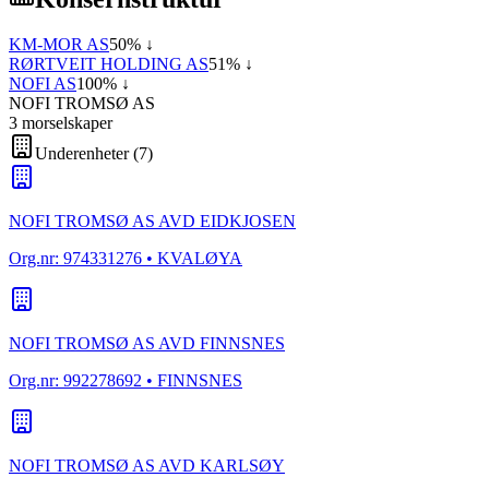
KM-MOR AS
50
% ↓
RØRTVEIT HOLDING AS
51
% ↓
NOFI AS
100
% ↓
NOFI TROMSØ AS
3
morselskap
er
Underenheter
(
7
)
NOFI TROMSØ AS AVD EIDKJOSEN
Org.nr:
974331276
• KVALØYA
NOFI TROMSØ AS AVD FINNSNES
Org.nr:
992278692
• FINNSNES
NOFI TROMSØ AS AVD KARLSØY