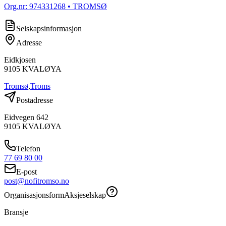
Org.nr:
974331268
• TROMSØ
Selskapsinformasjon
Adresse
Eidkjosen
9105
KVALØYA
Tromsø
,
Troms
Postadresse
Eidvegen 642
9105
KVALØYA
Telefon
77 69 80 00
E-post
post@nofitromso.no
Organisasjonsform
Aksjeselskap
Bransje