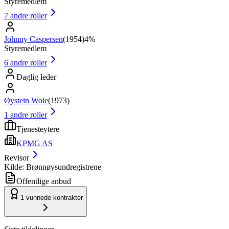
Styremedlem
7
andre roller
Johnny Caspersen
(
1954
)
4%
Styremedlem
6
andre roller
Daglig leder
Øystein Woie
(
1973
)
1
andre roller
Tjenesteytere
KPMG AS
Revisor
Kilde: Brønnøysundregistrene
Offentlige anbud
1
vunnede kontrakter