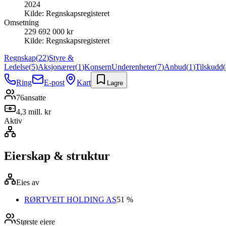
2024
Kilde:
Regnskapsregisteret
Omsetning
229 692 000 kr
Kilde:
Regnskapsregisteret
Regnskap
(
22
)
Styre &
Ledelse
(
5
)
Aksjonærer
(
1
)
Konsern
Underenheter
(
7
)
Anbud
(
1
)
Tilskudd
(
Ring
E-post
Kart
Lagre
76
ansatte
4,3 mill. kr
Aktiv
Eierskap & struktur
Eies av
RØRTVEIT HOLDING AS
51 %
Største eiere