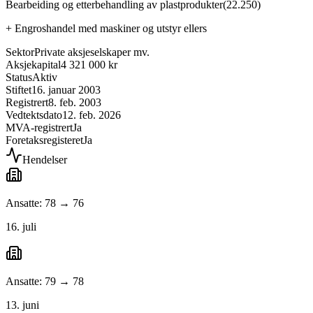
Bearbeiding og etterbehandling av plastprodukter
(
22.250
)
+
Engroshandel med maskiner og utstyr ellers
Sektor
Private aksjeselskaper mv.
Aksjekapital
4 321 000 kr
Status
Aktiv
Stiftet
16. januar 2003
Registrert
8. feb. 2003
Vedtektsdato
12. feb. 2026
MVA-registrert
Ja
Foretaksregisteret
Ja
Hendelser
Ansatte: 78 → 76
16. juli
Ansatte: 79 → 78
13. juni