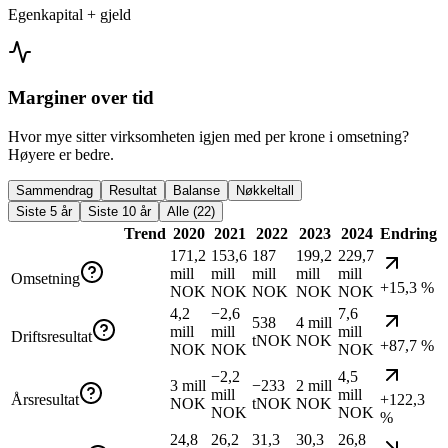
Egenkapital + gjeld
Marginer over tid
Hvor mye sitter virksomheten igjen med per krone i omsetning?
Høyere er bedre.
Sammendrag
Resultat
Balanse
Nøkkeltall
Siste 5 år
Siste 10 år
Alle (22)
Trend
2020
2021
2022
2023
2024
Endring
171,2
153,6
187
199,2
229,7
mill
mill
mill
mill
mill
Omsetning
+15,3 %
NOK
NOK
NOK
NOK
NOK
4,2
−2,6
7,6
538
4 mill
mill
mill
mill
Driftsresultat
tNOK
NOK
+87,7 %
NOK
NOK
NOK
−2,2
4,5
3 mill
−233
2 mill
mill
mill
Årsresultat
+122,3
NOK
tNOK
NOK
NOK
NOK
%
24,8
26,2
31,3
30,3
26,8