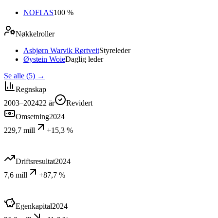
NOFI AS
100 %
Nøkkelroller
Asbjørn Warvik Rørtveit
Styreleder
Øystein Woie
Daglig leder
Se alle (5)
→
Regnskap
2003–2024
22
år
Revidert
Omsetning
2024
229,7 mill
+15,3 %
Driftsresultat
2024
7,6 mill
+87,7 %
Egenkapital
2024