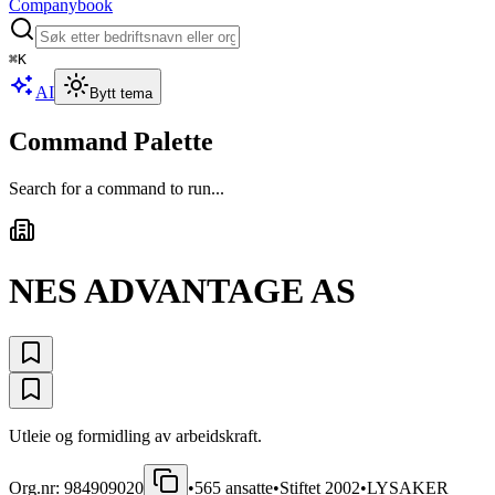
Companybook
⌘
K
AI
Bytt tema
Command Palette
Search for a command to run...
NES ADVANTAGE AS
Utleie og formidling av arbeidskraft.
Org.nr:
984909020
•
565
ansatte
•
Stiftet
2002
•
LYSAKER