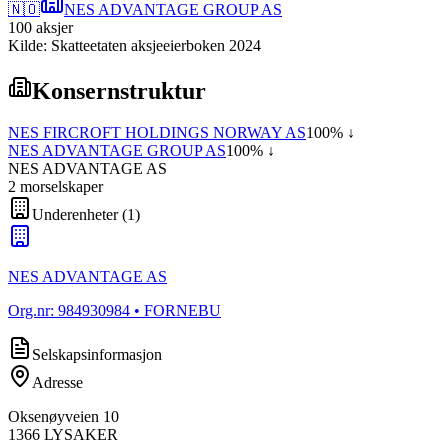
🇳🇴
NES ADVANTAGE GROUP AS
100
aksjer
Kilde: Skatteetaten aksjeeierboken 2024
Konsernstruktur
NES FIRCROFT HOLDINGS NORWAY AS
100
% ↓
NES ADVANTAGE GROUP AS
100
% ↓
NES ADVANTAGE AS
2
morselskap
er
Underenheter
(
1
)
NES ADVANTAGE AS
Org.nr:
984930984
• FORNEBU
Selskapsinformasjon
Adresse
Oksenøyveien 10
1366
LYSAKER