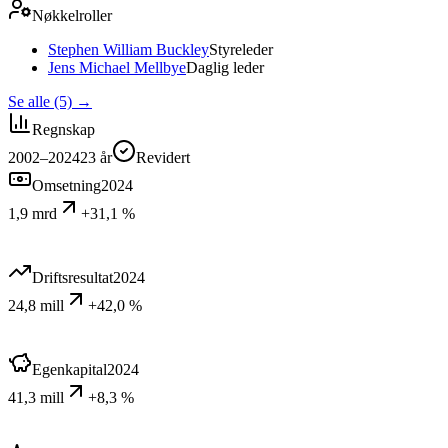
Nøkkelroller
Stephen William Buckley
Styreleder
Jens Michael Mellbye
Daglig leder
Se alle (5)
→
Regnskap
2002–2024
23
år
Revidert
Omsetning
2024
1,9 mrd
+31,1 %
Driftsresultat
2024
24,8 mill
+42,0 %
Egenkapital
2024
41,3 mill
+8,3 %