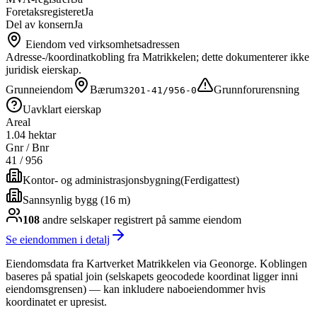
Foretaksregisteret
Ja
Del av konsern
Ja
Eiendom ved virksomhetsadressen
Adresse-/koordinatkobling fra Matrikkelen; dette dokumenterer ikke
juridisk eierskap.
Grunneiendom
Bærum
Grunnforurensning
3201-41/956-0
Uavklart eierskap
Areal
1.04 hektar
Gnr / Bnr
41
/
956
Kontor- og administrasjonsbygning
(
Ferdigattest
)
Sannsynlig bygg (16 m)
108
andre selskap
er
registrert på samme eiendom
Se eiendommen i detalj
Eiendomsdata fra Kartverket Matrikkelen via Geonorge. Koblingen
baseres på spatial join (selskapets geocodede koordinat ligger inni
eiendomsgrensen) — kan inkludere naboeiendommer hvis
koordinatet er upresist.