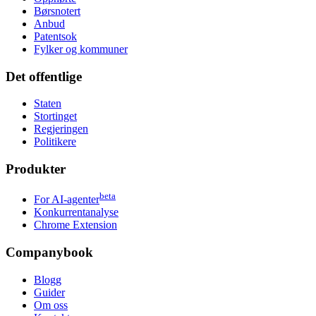
Børsnotert
Anbud
Patentsok
Fylker og kommuner
Det offentlige
Staten
Stortinget
Regjeringen
Politikere
Produkter
beta
For AI-agenter
Konkurrentanalyse
Chrome Extension
Companybook
Blogg
Guider
Om oss