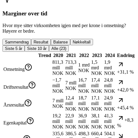
Marginer over tid
Hvor mye sitter virksomheten igjen med per krone i omsetning?
Høyere er bedre.
Sammendrag
Resultat
Balanse
Nøkkeltall
Siste 5 år
Siste 10 år
Alle (23)
Trend
2020
2021
2022
2023
2024
Endring
811,3
713,3
1,5
1,9
1 mrd
mill
mill
mrd
mrd
Omsetning
NOK
+31,1 %
NOK
NOK
NOK
NOK
−1,7
16,7
17,4
24,8
7 mill
mill
mill
mill
mill
Driftsresultat
NOK
+42,0 %
NOK
NOK
NOK
NOK
12,4
18,7
17,1
24,9
7 mill
mill
mill
mill
mill
Årsresultat
NOK
+45,4 %
NOK
NOK
NOK
NOK
19,2
22,9
36,9
38,1
41,3
+8,3
mill
mill
mill
mill
mill
Egenkapital
%
NOK
NOK
NOK
NOK
NOK
335,6
386,5
498,3
660,4
504,1