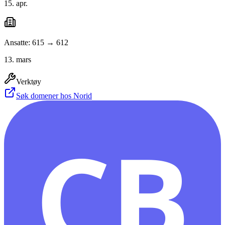
15. apr.
Ansatte: 615 → 612
13. mars
Verktøy
Søk domener hos Norid
CB