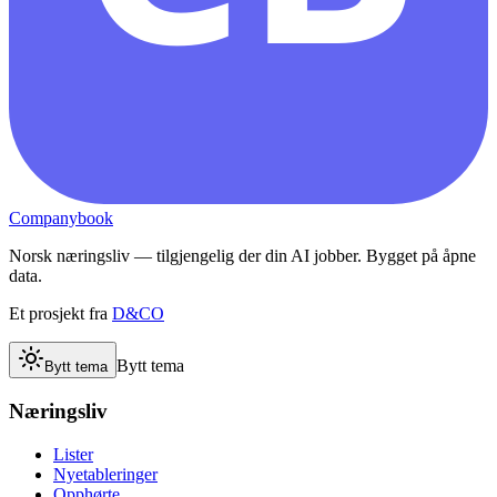
Companybook
Norsk næringsliv — tilgjengelig der din AI jobber. Bygget på åpne
data.
Et prosjekt fra
D&CO
Bytt tema
Bytt tema
Næringsliv
Lister
Nyetableringer
Opphørte