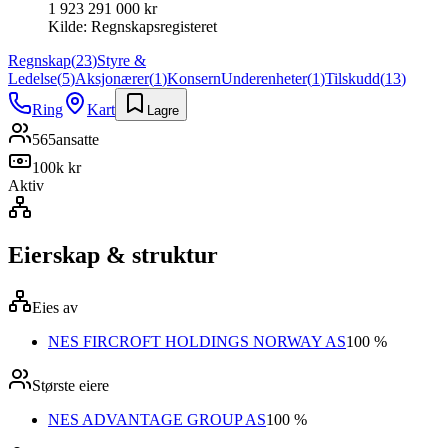
1 923 291 000 kr
Kilde:
Regnskapsregisteret
Regnskap
(
23
)
Styre &
Ledelse
(
5
)
Aksjonærer
(
1
)
Konsern
Underenheter
(
1
)
Tilskudd
(
13
)
Ring
Kart
Lagre
565
ansatte
100k kr
Aktiv
Eierskap & struktur
Eies av
NES FIRCROFT HOLDINGS NORWAY AS
100 %
Største eiere
NES ADVANTAGE GROUP AS
100 %