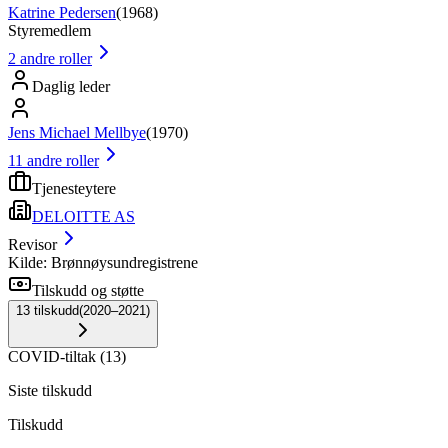
Katrine Pedersen
(
1968
)
Styremedlem
2
andre roller
Daglig leder
Jens Michael Mellbye
(
1970
)
11
andre roller
Tjenesteytere
DELOITTE AS
Revisor
Kilde: Brønnøysundregistrene
Tilskudd og støtte
13
tilskudd
(
2020–2021
)
COVID-tiltak
(
13
)
Siste tilskudd
Tilskudd