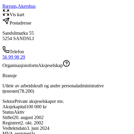
Bærum
,
Akershus
Vis kart
Postadresse
Sandslimarka 55
5254
SANDSLI
Telefon
56 99 98 29
Organisasjonsform
Aksjeselskap
Bransje
Utleie av arbeidskraft og andre personaladministrative
tjenester
(
78.200
)
Sektor
Private aksjeselskaper mv.
Aksjekapital
100 000 kr
Status
Aktiv
Stiftet
20. august 2002
Registrert
2. okt. 2002
Vedtektsdato
3. juni 2024
MVA-registrert
Ja