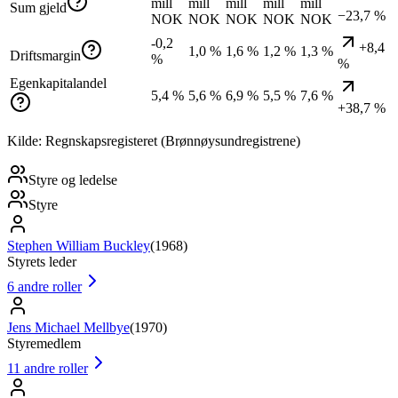
mill
mill
mill
mill
mill
Sum gjeld
−23,7 %
NOK
NOK
NOK
NOK
NOK
-0,2
+8,4
1,0 %
1,6 %
1,2 %
1,3 %
Driftsmargin
%
%
Egenkapitalandel
5,4 %
5,6 %
6,9 %
5,5 %
7,6 %
+38,7 %
Kilde: Regnskapsregisteret (Brønnøysundregistrene)
Styre og ledelse
Styre
Stephen William Buckley
(
1968
)
Styrets leder
6
andre roller
Jens Michael Mellbye
(
1970
)
Styremedlem
11
andre roller