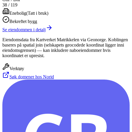
38
/
119
Enebolig
(
Tatt i bruk
)
Bekreftet bygg
Se eiendommen i detalj
Eiendomsdata fra Kartverket Matrikkelen via Geonorge. Koblingen
baseres på spatial join (selskapets geocodede koordinat ligger inni
eiendomsgrensen) — kan inkludere naboeiendommer hvis
koordinatet er upresist.
Verktøy
Søk domener hos Norid