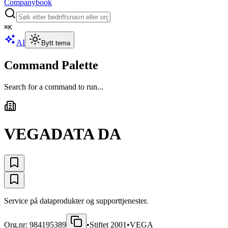
Companybook
⌘
K
AI
Bytt tema
Command Palette
Search for a command to run...
VEGADATA DA
Service på dataprodukter og supporttjenester.
Org.nr:
984195389
•
Stiftet
2001
•
VEGA