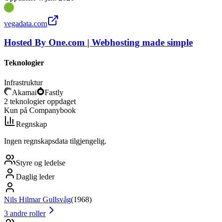
vegadata.com
Hosted By One.com | Webhosting made simple
Teknologier
Infrastruktur
Akamai
Fastly
2
teknologier
oppdaget
Kun på Companybook
Regnskap
Ingen regnskapsdata tilgjengelig.
Styre og ledelse
Daglig leder
Nils Hilmar Gullsvåg
(
1968
)
3
andre roller