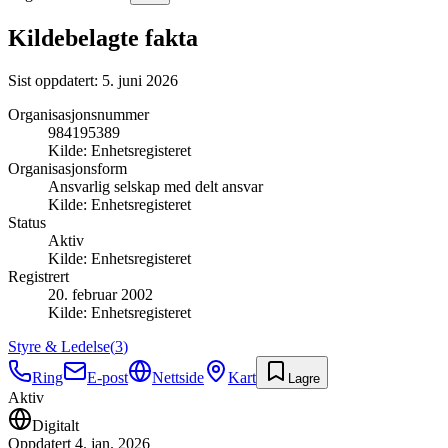
Kildebelagte fakta
Sist oppdatert:
5. juni 2026
Organisasjonsnummer
984195389
Kilde:
Enhetsregisteret
Organisasjonsform
Ansvarlig selskap med delt ansvar
Kilde:
Enhetsregisteret
Status
Aktiv
Kilde:
Enhetsregisteret
Registrert
20. februar 2002
Kilde:
Enhetsregisteret
Styre & Ledelse
(
3
)
Ring
E-post
Nettside
Kart
Lagre
Aktiv
Digitalt
Oppdatert
4. jan. 2026