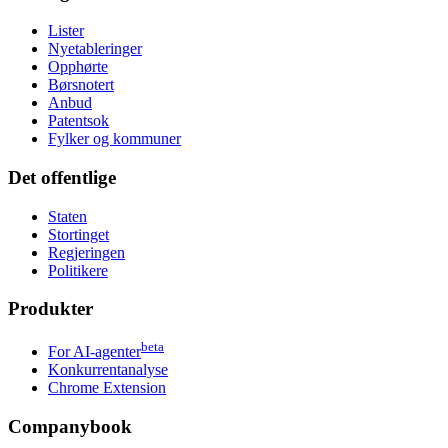
Lister
Nyetableringer
Opphørte
Børsnotert
Anbud
Patentsok
Fylker og kommuner
Det offentlige
Staten
Stortinget
Regjeringen
Politikere
Produkter
beta
For AI-agenter
Konkurrentanalyse
Chrome Extension
Companybook