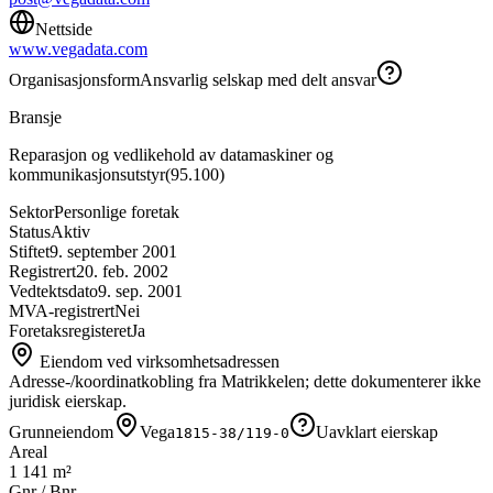
Nettside
www.vegadata.com
Organisasjonsform
Ansvarlig selskap med delt ansvar
Bransje
Reparasjon og vedlikehold av datamaskiner og
kommunikasjonsutstyr
(
95.100
)
Sektor
Personlige foretak
Status
Aktiv
Stiftet
9. september 2001
Registrert
20. feb. 2002
Vedtektsdato
9. sep. 2001
MVA-registrert
Nei
Foretaksregisteret
Ja
Eiendom ved virksomhetsadressen
Adresse-/koordinatkobling fra Matrikkelen; dette dokumenterer ikke
juridisk eierskap.
Grunneiendom
Vega
Uavklart eierskap
1815-38/119-0
Areal
1 141 m²
Gnr / Bnr