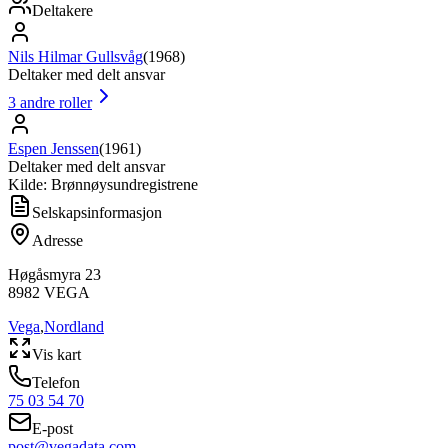
Deltakere
Nils Hilmar Gullsvåg
(
1968
)
Deltaker med delt ansvar
3
andre roller
Espen Jenssen
(
1961
)
Deltaker med delt ansvar
Kilde: Brønnøysundregistrene
Selskapsinformasjon
Adresse
Høgåsmyra 23
8982
VEGA
Vega
,
Nordland
Vis kart
Telefon
75 03 54 70
E-post
post@vegadata.com