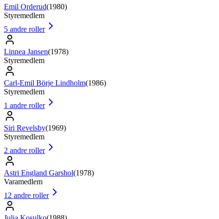
Emil Orderud
(
1980
)
Styremedlem
5
andre roller
Linnea Jansen
(
1978
)
Styremedlem
Carl-Emil Börje Lindholm
(
1986
)
Styremedlem
1
andre roller
Siri Revelsby
(
1969
)
Styremedlem
2
andre roller
Astri England Garshol
(
1978
)
Varamedlem
12
andre roller
Julia Kosulko
(
1988
)