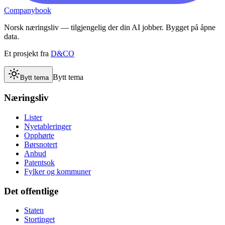
Companybook
Norsk næringsliv — tilgjengelig der din AI jobber. Bygget på åpne
data.
Et prosjekt fra
D&CO
Bytt tema
Bytt tema
Næringsliv
Lister
Nyetableringer
Opphørte
Børsnotert
Anbud
Patentsok
Fylker og kommuner
Det offentlige
Staten
Stortinget