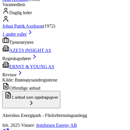
Varamedlem
Daglig leder
Johan Patrik Axelsson
(
1972
)
1
andre roller
Tjenesteytere
AZETS INSIGHT AS
Regnskapsfører
ERNST & YOUNG AS
Revisor
Kilde: Brønnøysundregistrene
Offentlige anbud
1
anbud som oppdragsgiver
Akershus Energipark - Flisforbrenningsanlegg
feb. 2025
·
Vinner
:
Jernforsen Energy AB