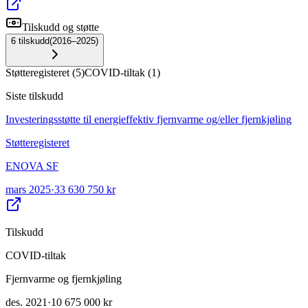
Tilskudd og støtte
6
tilskudd
(
2016–2025
)
Støtteregisteret
(
5
)
COVID-tiltak
(
1
)
Siste tilskudd
Investeringsstøtte til energieffektiv fjernvarme og/eller fjernkjøling
Støtteregisteret
ENOVA SF
mars 2025
·
33 630 750 kr
Tilskudd
COVID-tiltak
Fjernvarme og fjernkjøling
des. 2021
·
10 675 000 kr