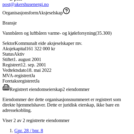
post@akershusenergi.no
Organisasjonsform
Aksjeselskap
Bransje
Vannbåren og luftbåren varme- og kjøleforsyning
(
35.300
)
Sektor
Kommunalt eide aksjeselskaper mv.
Aksjekapital
161 322 000 kr
Status
Aktiv
Stiftet
1. august 2001
Registrert
12. sep. 2001
Vedtektsdato
18. mai 2022
MVA-registrert
Ja
Foretaksregisteret
Ja
Registrert eiendomseierskap
2
eiendom
mer
Eiendommer der dette organisasjonsnummeret er registrert som
direkte hjemmelshaver. Dette er juridisk eierskap, ikke bare en
adressekobling.
Viser
2
av
2
registrerte eiendommer
Gnr.
28
/ bnr.
8