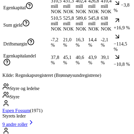
310,5
431,3
402,4
426,8
410,4
−3,8
mill
mill
mill
mill
mill
Egenkapital
%
NOK
NOK
NOK
NOK
NOK
510,5
525,8
589,6
545,8
638
mill
mill
mill
mill
mill
Sum gjeld
+16,9 %
NOK
NOK
NOK
NOK
NOK
-7,2
21,0
16,3
14,4
-2,1
Driftsmargin
−114,5
%
%
%
%
%
%
Egenkapitalandel
37,8
45,1
40,6
43,9
39,1
%
%
%
%
%
−10,8 %
Kilde: Regnskapsregisteret (Brønnøysundregistrene)
Styre og ledelse
Styre
Espen Fossum
(
1971
)
Styrets leder
9
andre roller