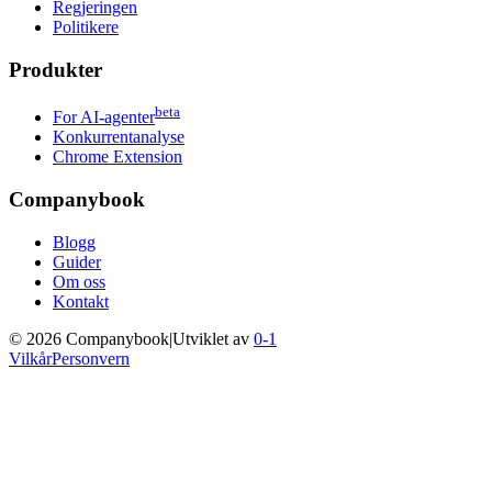
Regjeringen
Politikere
Produkter
beta
For AI-agenter
Konkurrentanalyse
Chrome Extension
Companybook
Blogg
Guider
Om oss
Kontakt
©
2026
Companybook
|
Utviklet av
0-1
Vilkår
Personvern