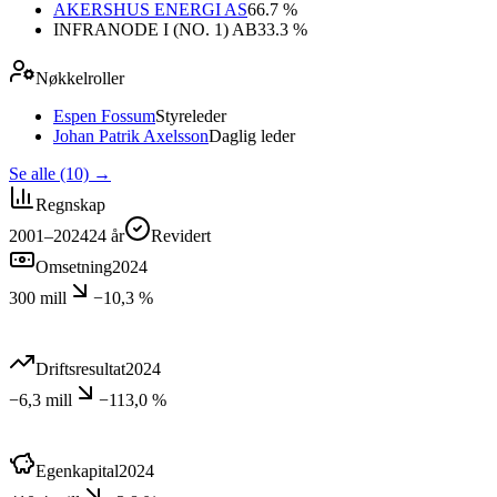
AKERSHUS ENERGI AS
66.7 %
INFRANODE I (NO. 1) AB
33.3 %
Nøkkelroller
Espen Fossum
Styreleder
Johan Patrik Axelsson
Daglig leder
Se alle (10)
→
Regnskap
2001–2024
24
år
Revidert
Omsetning
2024
300 mill
−10,3 %
Driftsresultat
2024
−6,3 mill
−113,0 %
Egenkapital
2024