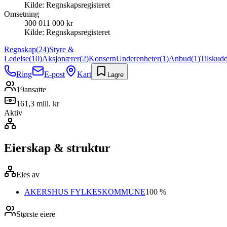
Kilde:
Regnskapsregisteret
Omsetning
300 011 000 kr
Kilde:
Regnskapsregisteret
Regnskap
(
24
)
Styre &
Ledelse
(
10
)
Aksjonærer
(
2
)
Konsern
Underenheter
(
1
)
Anbud
(
1
)
Tilskud
Ring
E-post
Kart
Lagre
19
ansatte
161,3 mill. kr
Aktiv
Eierskap & struktur
Eies av
AKERSHUS FYLKESKOMMUNE
100 %
Største eiere