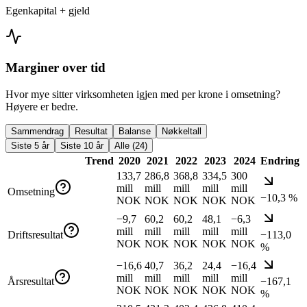
Egenkapital + gjeld
Marginer over tid
Hvor mye sitter virksomheten igjen med per krone i omsetning?
Høyere er bedre.
Sammendrag
Resultat
Balanse
Nøkkeltall
Siste 5 år
Siste 10 år
Alle (24)
Trend
2020
2021
2022
2023
2024
Endring
133,7
286,8
368,8
334,5
300
mill
mill
mill
mill
mill
Omsetning
−10,3 %
NOK
NOK
NOK
NOK
NOK
−9,7
60,2
60,2
48,1
−6,3
mill
mill
mill
mill
mill
Driftsresultat
−113,0
NOK
NOK
NOK
NOK
NOK
%
−16,6
40,7
36,2
24,4
−16,4
mill
mill
mill
mill
mill
Årsresultat
−167,1
NOK
NOK
NOK
NOK
NOK
%