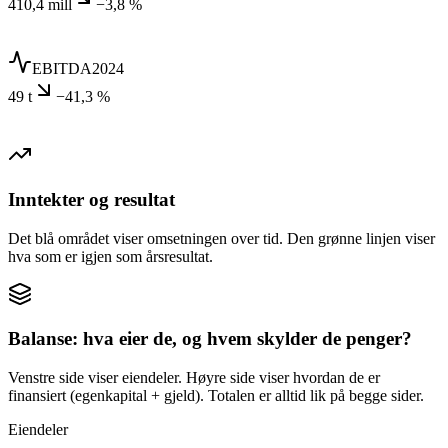
410,4 mill
−3,8 %
EBITDA
2024
49 t
−41,3 %
Inntekter og resultat
Det blå området viser omsetningen over tid. Den grønne linjen viser
hva som er igjen som årsresultat.
Balanse: hva eier de, og hvem skylder de penger?
Venstre side viser eiendeler. Høyre side viser hvordan de er
finansiert (egenkapital + gjeld). Totalen er alltid lik på begge sider.
Eiendeler