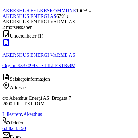
AKERSHUS FYLKESKOMMUNE
100
% ↓
AKERSHUS ENERGI AS
67
% ↓
AKERSHUS ENERGI VARME AS
2
morselskap
er
Underenheter
(
1
)
AKERSHUS ENERGI VARME AS
Org.nr:
983709931
• LILLESTRØM
Selskapsinformasjon
Adresse
c/o Akershus Energi AS, Brogata 7
2000
LILLESTRØM
Lillestrøm
,
Akershus
Telefon
63 82 33 50
E-post