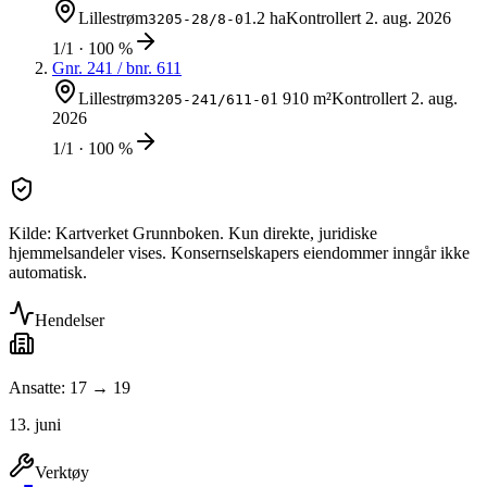
Lillestrøm
1.2 ha
Kontrollert
2. aug. 2026
3205-28/8-0
1/1 · 100 %
Gnr.
241
/ bnr.
611
Lillestrøm
1 910 m²
Kontrollert
2. aug.
3205-241/611-0
2026
1/1 · 100 %
Kilde: Kartverket Grunnboken. Kun direkte, juridiske
hjemmelsandeler vises. Konsernselskapers eiendommer inngår ikke
automatisk.
Hendelser
Ansatte: 17 → 19
13. juni
Verktøy