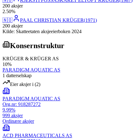
🇳🇴
KJERSTI FOSSÅSKARET ELTOFT KRÜGER
(
1987
)
200
aksjer
2
.
50
%
🇳🇴
PAAL CHRISTIAN KRÜGER
(
1971
)
200
aksjer
Kilde: Skatteetaten aksjeeierboken 2024
Konsernstruktur
KRÜGER & KRÜGER AS
10
%
PARADIGM AQUATIC AS
1
datterselskap
Eier aksjer i
(
2
)
PARADIGM AQUATIC AS
Org.nr:
918287272
9.99
%
999
aksjer
Ordinære aksjer
ACD PHARMACEUTICALS AS