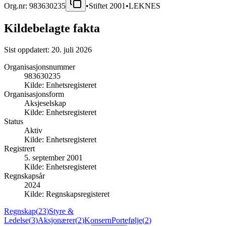
Org.nr:
983630235
•
Stiftet
2001
•
LEKNES
Kildebelagte fakta
Sist oppdatert:
20. juli 2026
Organisasjonsnummer
983630235
Kilde:
Enhetsregisteret
Organisasjonsform
Aksjeselskap
Kilde:
Enhetsregisteret
Status
Aktiv
Kilde:
Enhetsregisteret
Registrert
5. september 2001
Kilde:
Enhetsregisteret
Regnskapsår
2024
Kilde:
Regnskapsregisteret
Regnskap
(
23
)
Styre &
Ledelse
(
3
)
Aksjonærer
(
2
)
Konsern
Portefølje
(
2
)