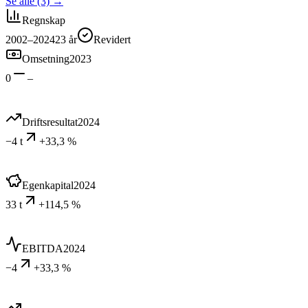
Se alle (3)
→
Regnskap
2002–2024
23
år
Revidert
Omsetning
2023
0
–
Driftsresultat
2024
−4 t
+33,3 %
Egenkapital
2024
33 t
+114,5 %
EBITDA
2024
−4
+33,3 %