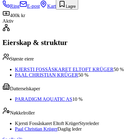
Ring
E-post
Kart
Lagre
400k kr
Aktiv
Eierskap & struktur
Største eiere
KJERSTI FOSSÅSKARET ELTOFT KRÜGER
50 %
PAAL CHRISTIAN KRÜGER
50 %
Datterselskaper
PARADIGM AQUATIC AS
10 %
Nøkkelroller
Kjersti Fossåskaret Eltoft Krüger
Styreleder
Paal Christian Krüger
Daglig leder