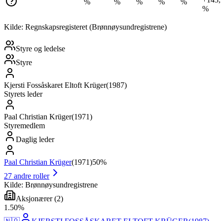
%
%
%
%
%
%
Kilde: Regnskapsregisteret (Brønnøysundregistrene)
Styre og ledelse
Styre
Kjersti Fossåskaret Eltoft Krüger
(
1987
)
Styrets leder
Paal Christian Krüger
(
1971
)
Styremedlem
Daglig leder
Paal Christian Krüger
(
1971
)
50%
27
andre roller
Kilde: Brønnøysundregistrene
Aksjonærer
(
2
)
1
.
50
%