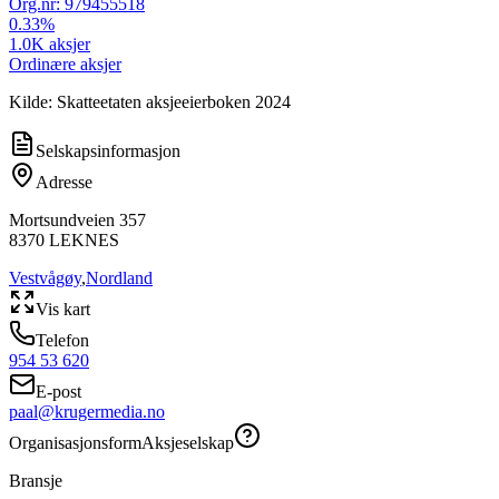
Org.nr:
979455518
0.33
%
1.0K
aksjer
Ordinære aksjer
Kilde: Skatteetaten aksjeeierboken 2024
Selskapsinformasjon
Adresse
Mortsundveien 357
8370
LEKNES
Vestvågøy
,
Nordland
Vis kart
Telefon
954 53 620
E-post
paal@krugermedia.no
Organisasjonsform
Aksjeselskap
Bransje