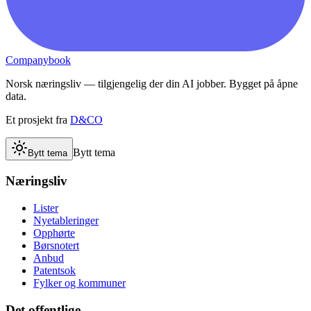
Companybook
Norsk næringsliv — tilgjengelig der din AI jobber. Bygget på åpne
data.
Et prosjekt fra
D&CO
Bytt tema
Bytt tema
Næringsliv
Lister
Nyetableringer
Opphørte
Børsnotert
Anbud
Patentsok
Fylker og kommuner
Det offentlige