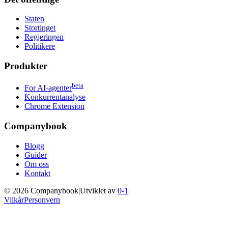
Staten
Stortinget
Regjeringen
Politikere
Produkter
beta
For AI-agenter
Konkurrentanalyse
Chrome Extension
Companybook
Blogg
Guider
Om oss
Kontakt
©
2026
Companybook
|
Utviklet av
0-1
Vilkår
Personvern