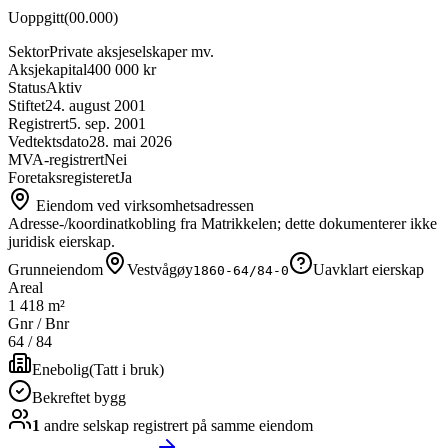
Uoppgitt
(
00.000
)
Sektor
Private aksjeselskaper mv.
Aksjekapital
400 000 kr
Status
Aktiv
Stiftet
24. august 2001
Registrert
5. sep. 2001
Vedtektsdato
28. mai 2026
MVA-registrert
Nei
Foretaksregisteret
Ja
Eiendom ved virksomhetsadressen
Adresse-/koordinatkobling fra Matrikkelen; dette dokumenterer ikke
juridisk eierskap.
Grunneiendom
Vestvågøy
Uavklart eierskap
1860-64/84-0
Areal
1 418 m²
Gnr / Bnr
64
/
84
Enebolig
(
Tatt i bruk
)
Bekreftet bygg
1
andre selskap
registrert på samme eiendom