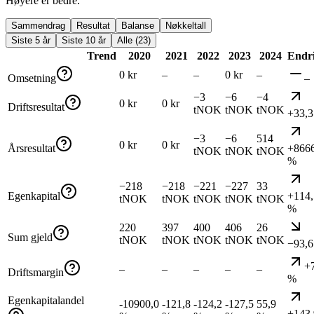
Høyere er bedre.
Sammendrag
Resultat
Balanse
Nøkkeltall
Siste 5 år
Siste 10 år
Alle (23)
Trend
2020
2021
2022
2023
2024
Endr
0 kr
–
–
0 kr
–
Omsetning
–
−3
−6
−4
0 kr
0 kr
Driftsresultat
tNOK
tNOK
tNOK
+33,
−3
−6
514
0 kr
0 kr
Årsresultat
+8666
tNOK
tNOK
tNOK
%
−218
−218
−221
−227
33
Egenkapital
+114,
tNOK
tNOK
tNOK
tNOK
tNOK
%
220
397
400
406
26
Sum gjeld
tNOK
tNOK
tNOK
tNOK
tNOK
−93,
+
–
–
–
–
–
Driftsmargin
%
Egenkapitalandel
-10900,0
-121,8
-124,2
-127,5
55,9
+143,