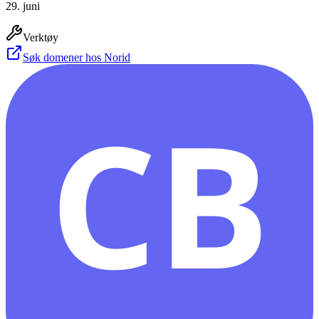
29. juni
Verktøy
Søk domener hos Norid
CB