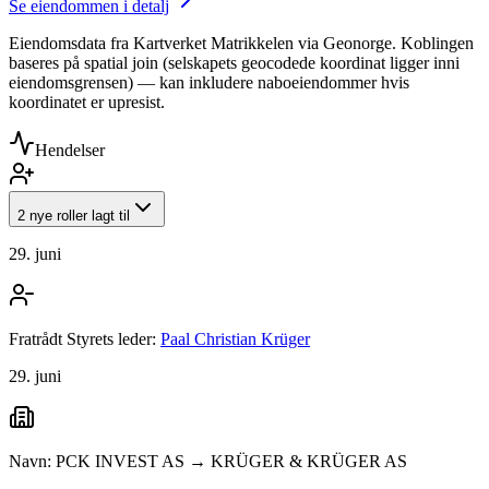
Se eiendommen i detalj
Eiendomsdata fra Kartverket Matrikkelen via Geonorge. Koblingen
baseres på spatial join (selskapets geocodede koordinat ligger inni
eiendomsgrensen) — kan inkludere naboeiendommer hvis
koordinatet er upresist.
Hendelser
2 nye roller lagt til
29. juni
Fratrådt Styrets leder:
Paal Christian Krüger
29. juni
Navn: PCK INVEST AS → KRÜGER & KRÜGER AS