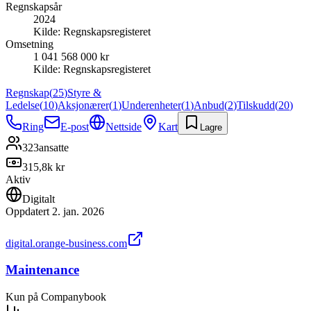
Regnskapsår
2024
Kilde:
Regnskapsregisteret
Omsetning
1 041 568 000 kr
Kilde:
Regnskapsregisteret
Regnskap
(
25
)
Styre &
Ledelse
(
10
)
Aksjonærer
(
1
)
Underenheter
(
1
)
Anbud
(
2
)
Tilskudd
(
20
)
Ring
E-post
Nettside
Kart
Lagre
323
ansatte
315,8k kr
Aktiv
Digitalt
Oppdatert
2. jan. 2026
digital.orange-business.com
Maintenance
Kun på Companybook