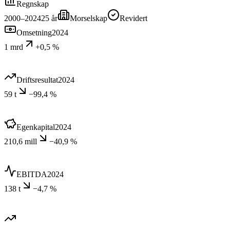
Regnskap
2000–2024
25
år
Morselskap
Revidert
Omsetning
2024
1 mrd
+0,5 %
Driftsresultat
2024
59 t
−99,4 %
Egenkapital
2024
210,6 mill
−40,9 %
EBITDA
2024
138 t
−4,7 %