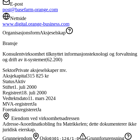
E-post
post@basefarm-orange.com
Nettside
www.digital.orange-business.com
Organisasjonsform
Aksjeselskap
Bransje
Konsulentvirksomhet tilknyttet informasjonsteknologi og forvaltning
og drift av it-systemer
(
62.200
)
Sektor
Private aksjeselskaper mv.
Aksjekapital
315 825 kr
Status
Aktiv
Stiftet
1. juli 2000
Registrert
18. juli 2000
Vedtektsdato
11. mars 2024
MVA-registrert
Ja
Foretaksregisteret
Ja
Eiendom ved virksomhetsadressen
Adresse-/koordinatkobling fra Matrikkelen; dette dokumenterer ikke
juridisk eierskap.
Grunneiendom
Oslo
Grunnforurensning
0301-124/1-0