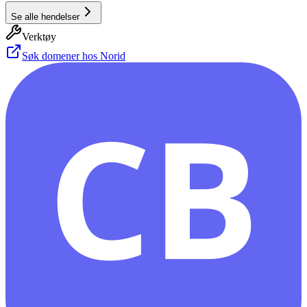
Se alle hendelser
Verktøy
Søk domener hos Norid
CB