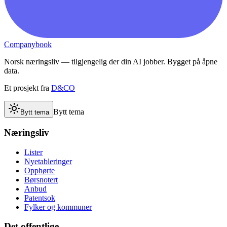
Companybook
Norsk næringsliv — tilgjengelig der din AI jobber. Bygget på åpne
data.
Et prosjekt fra
D&CO
Bytt tema
Bytt tema
Næringsliv
Lister
Nyetableringer
Opphørte
Børsnotert
Anbud
Patentsok
Fylker og kommuner
Det offentlige