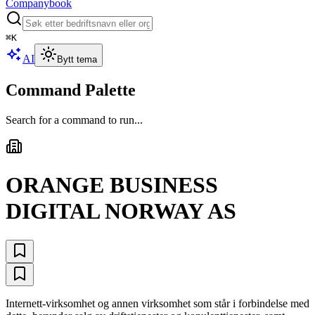
Companybook
⌘
K
AI
Bytt tema
Command Palette
Search for a command to run...
ORANGE BUSINESS
DIGITAL NORWAY AS
Internett-virksomhet og annen virksomhet som står i forbindelse med