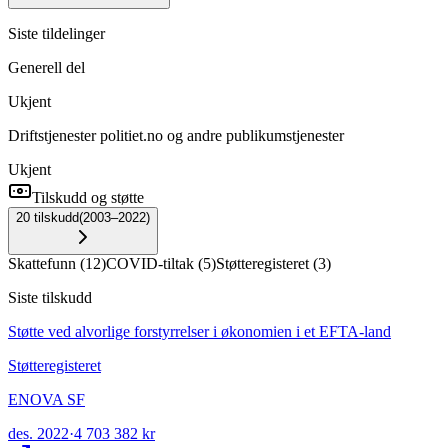
Siste tildelinger
Generell del
Ukjent
Driftstjenester politiet.no og andre publikumstjenester
Ukjent
Tilskudd og støtte
20
tilskudd
(
2003–2022
)
Skattefunn
(
12
)
COVID-tiltak
(
5
)
Støtteregisteret
(
3
)
Siste tilskudd
Støtte ved alvorlige forstyrrelser i økonomien i et EFTA-land
Støtteregisteret
ENOVA SF
des. 2022
·
4 703 382 kr