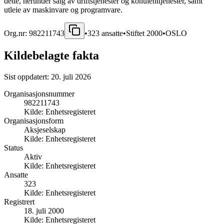
dette, herunder salg av driftstjenester og konulenttjenester, samt
utleie av maskinvare og programvare.
Org.nr:
982211743
•
323
ansatte
•
Stiftet
2000
•
OSLO
Kildebelagte fakta
Sist oppdatert:
20. juli 2026
Organisasjonsnummer
982211743
Kilde:
Enhetsregisteret
Organisasjonsform
Aksjeselskap
Kilde:
Enhetsregisteret
Status
Aktiv
Kilde:
Enhetsregisteret
Ansatte
323
Kilde:
Enhetsregisteret
Registrert
18. juli 2000
Kilde:
Enhetsregisteret