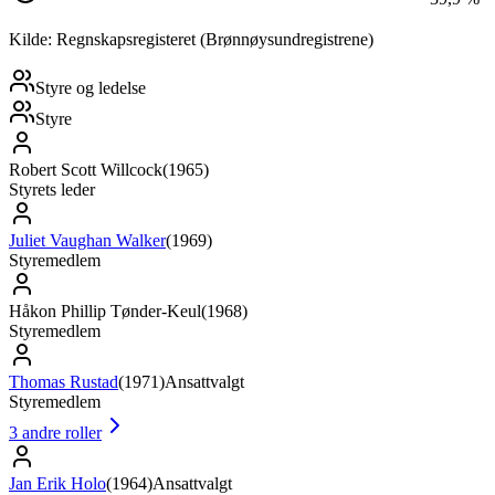
Kilde: Regnskapsregisteret (Brønnøysundregistrene)
Styre og ledelse
Styre
Robert Scott Willcock
(
1965
)
Styrets leder
Juliet Vaughan Walker
(
1969
)
Styremedlem
Håkon Phillip Tønder-Keul
(
1968
)
Styremedlem
Thomas Rustad
(
1971
)
Ansattvalgt
Styremedlem
3
andre roller
Jan Erik Holo
(
1964
)
Ansattvalgt