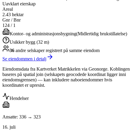
Uavklart eierskap
Areal
2.43 hektar
Gnr / Bnr
124
/
1
Kontor- og administrasjonsbygning
(
Midlertidig brukstillatelse
)
Usikker bygg (32 m)
36
andre selskap
er
registrert på samme eiendom
Se eiendommen i detalj
Eiendomsdata fra Kartverket Matrikkelen via Geonorge. Koblingen
baseres på spatial join (selskapets geocodede koordinat ligger inni
eiendomsgrensen) — kan inkludere naboeiendommer hvis
koordinatet er upresist.
Hendelser
Ansatte: 336 → 323
16. juli