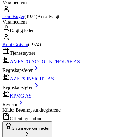
Varamedlem
Tore Boger
(
1974
)
Ansattvalgt
Varamedlem
Daglig leder
Knut Grøvan
(
1974
)
Tjenesteytere
AMESTO ACCOUNTHOUSE AS
Regnskapsfører
AZETS INSIGHT AS
Regnskapsfører
KPMG AS
Revisor
Kilde: Brønnøysundregistrene
Offentlige anbud
2
vunnede kontrakter