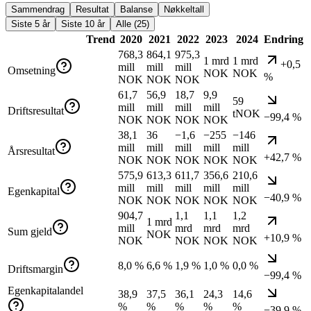
Sammendrag
Resultat
Balanse
Nøkkeltall
Siste 5 år
Siste 10 år
Alle (25)
Trend
2020
2021
2022
2023
2024
Endring
768,3
864,1
975,3
1 mrd
1 mrd
+0,5
mill
mill
mill
Omsetning
NOK
NOK
%
NOK
NOK
NOK
61,7
56,9
18,7
9,9
59
mill
mill
mill
mill
Driftsresultat
tNOK
−99,4 %
NOK
NOK
NOK
NOK
38,1
36
−1,6
−255
−146
mill
mill
mill
mill
mill
Årsresultat
+42,7 %
NOK
NOK
NOK
NOK
NOK
575,9
613,3
611,7
356,6
210,6
mill
mill
mill
mill
mill
Egenkapital
−40,9 %
NOK
NOK
NOK
NOK
NOK
904,7
1,1
1,1
1,2
1 mrd
mill
mrd
mrd
mrd
Sum gjeld
NOK
+10,9 %
NOK
NOK
NOK
NOK
8,0 %
6,6 %
1,9 %
1,0 %
0,0 %
Driftsmargin
−99,4 %
Egenkapitalandel
38,9
37,5
36,1
24,3
14,6
%
%
%
%
%
−39,9 %