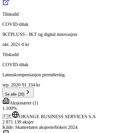
Tilskudd
COVID-tiltak
IKTPLUSS - IKT og digital innovasjon
okt. 2021
·
0 kr
Tilskudd
COVID-tiltak
Lønnskompensasjon permittering
sep. 2020
·
91 334 kr
Se alle
(
20
)
Aksjonærer
(
1
)
1
.
100
%
🇫🇷
ORANGE BUSINESS SERVICES S.A
2 871 139
aksjer
Kilde: Skatteetaten aksjeeierboken 2024