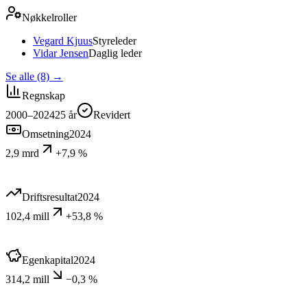
Nøkkelroller
Vegard Kjuus
Styreleder
Vidar Jensen
Daglig leder
Se alle (8)
→
Regnskap
2000–2024
25
år
Revidert
Omsetning
2024
2,9 mrd
+7,9 %
Driftsresultat
2024
102,4 mill
+53,8 %
Egenkapital
2024
314,2 mill
−0,3 %