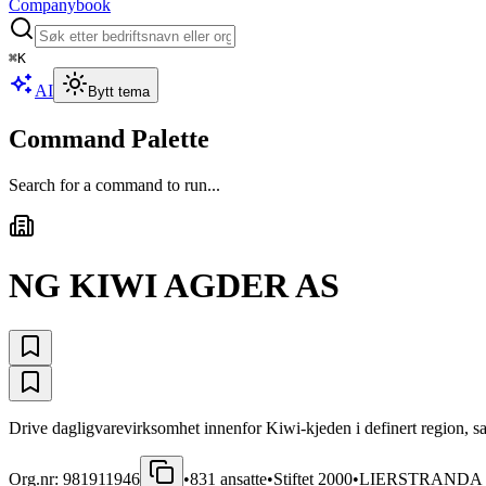
Companybook
⌘
K
AI
Bytt tema
Command Palette
Search for a command to run...
NG KIWI AGDER AS
Drive dagligvarevirksomhet innenfor Kiwi-kjeden i definert region, sam
Org.nr:
981911946
•
831
ansatte
•
Stiftet
2000
•
LIERSTRANDA