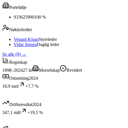
Portefølje
933625990
100 %
Nøkkelroller
Vegard Kjuus
Styreleder
Vidar Jensen
Daglig leder
Se alle (9)
→
Regnskap
1998–2024
27
år
Morselskap
Revidert
Omsetning
2024
10,9 mrd
+7,7 %
Driftsresultat
2024
347,1 mill
+19,5 %