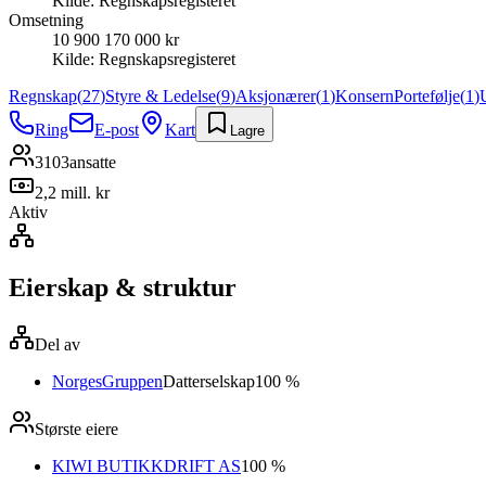
Kilde:
Regnskapsregisteret
Omsetning
10 900 170 000 kr
Kilde:
Regnskapsregisteret
Regnskap
(
27
)
Styre & Ledelse
(
9
)
Aksjonærer
(
1
)
Konsern
Portefølje
(
1
)
Ring
E-post
Kart
Lagre
3103
ansatte
2,2 mill. kr
Aktiv
Eierskap & struktur
Del av
NorgesGruppen
Datterselskap
100 %
Største eiere
KIWI BUTIKKDRIFT AS
100 %