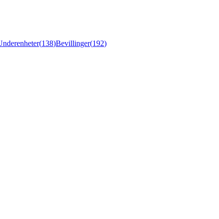
Underenheter
(
138
)
Bevillinger
(
192
)