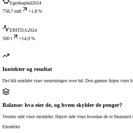
Egenkapital
2024
758,7 mill
+1,8 %
EBITDA
2024
500 t
+14,9 %
Inntekter og resultat
Det blå området viser omsetningen over tid. Den grønne linjen viser h
Balanse: hva eier de, og hvem skylder de penger?
Venstre side viser eiendeler. Høyre side viser hvordan de er finansiert (
Eiendeler