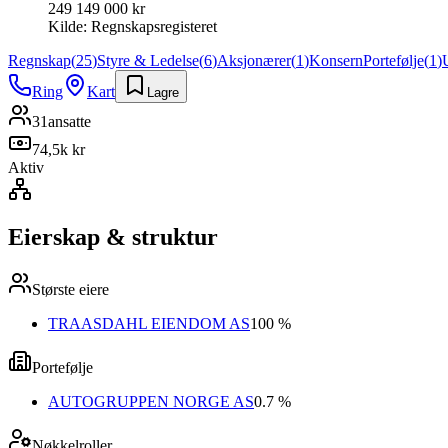
249 149 000 kr
Kilde:
Regnskapsregisteret
Regnskap
(
25
)
Styre & Ledelse
(
6
)
Aksjonærer
(
1
)
Konsern
Portefølje
(
1
)
Ring
Kart
Lagre
31
ansatte
74,5k kr
Aktiv
Eierskap & struktur
Største eiere
TRAASDAHL EIENDOM AS
100 %
Portefølje
AUTOGRUPPEN NORGE AS
0.7 %
Nøkkelroller