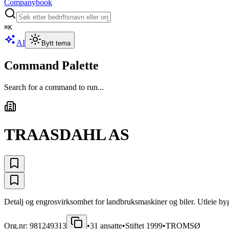
Companybook
⌘
K
AI
Bytt tema
Command Palette
Search for a command to run...
TRAASDAHL AS
Detalj og engrosvirksomhet for landbruksmaskiner og biler. Utleie by
Org.nr:
981249313
•
31
ansatte
•
Stiftet
1999
•
TROMSØ