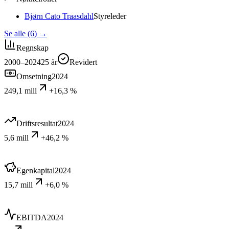
Bjørn Cato Traasdahl
Styreleder
Se alle (6)
→
Regnskap
2000–2024
25
år
Revidert
Omsetning
2024
249,1 mill
+16,3 %
Driftsresultat
2024
5,6 mill
+46,2 %
Egenkapital
2024
15,7 mill
+6,0 %
EBITDA
2024