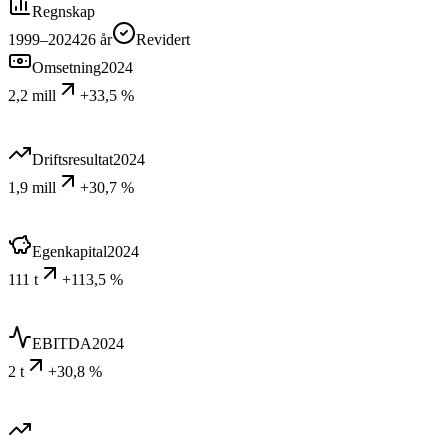
Regnskap
1999–2024
26
år
Revidert
Omsetning
2024
2,2 mill
+33,5 %
Driftsresultat
2024
1,9 mill
+30,7 %
Egenkapital
2024
111 t
+113,5 %
EBITDA
2024
2 t
+30,8 %