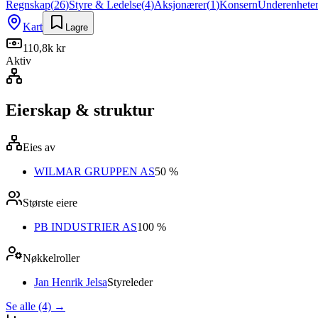
Regnskap
(
26
)
Styre & Ledelse
(
4
)
Aksjonærer
(
1
)
Konsern
Underenhete
Kart
Lagre
110,8k kr
Aktiv
Eierskap & struktur
Eies av
WILMAR GRUPPEN AS
50 %
Største eiere
PB INDUSTRIER AS
100 %
Nøkkelroller
Jan Henrik Jelsa
Styreleder
Se alle (4)
→