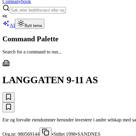
Companybook
⌘
K
AI
Bytt tema
Command Palette
Search for a command to run...
LANGGATEN 9-11 AS
Eie og forvalte eiendommer herunder investere i andre selskap med 
Org.nr:
980569144
•
Stiftet
1998
•
SANDNES