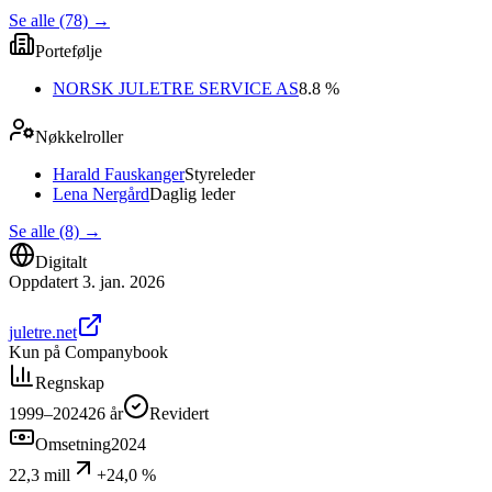
Se alle (78)
→
Portefølje
NORSK JULETRE SERVICE AS
8.8 %
Nøkkelroller
Harald Fauskanger
Styreleder
Lena Nergård
Daglig leder
Se alle (8)
→
Digitalt
Oppdatert
3. jan. 2026
juletre.net
Kun på Companybook
Regnskap
1999–2024
26
år
Revidert
Omsetning
2024
22,3 mill
+24,0 %