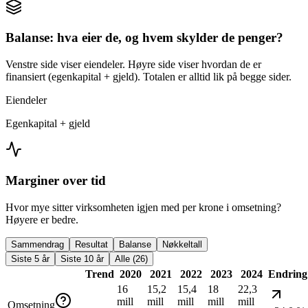
Balanse: hva eier de, og hvem skylder de penger?
Venstre side viser eiendeler. Høyre side viser hvordan de er
finansiert (egenkapital + gjeld). Totalen er alltid lik på begge sider.
Eiendeler
Egenkapital + gjeld
Marginer over tid
Hvor mye sitter virksomheten igjen med per krone i omsetning?
Høyere er bedre.
Sammendrag
Resultat
Balanse
Nøkkeltall
Siste 5 år
Siste 10 år
Alle (26)
Trend
2020
2021
2022
2023
2024
Endring
16
15,2
15,4
18
22,3
mill
mill
mill
mill
mill
Omsetning