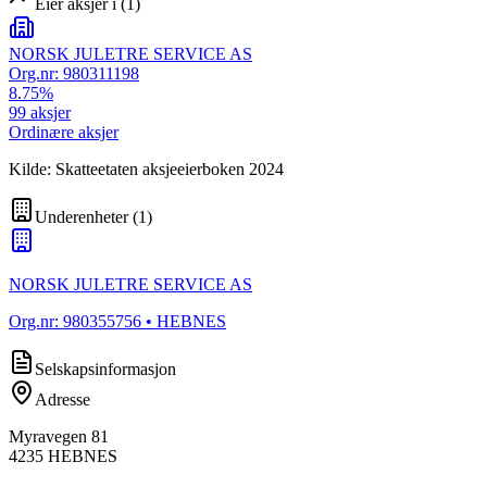
Eier aksjer i
(
1
)
NORSK JULETRE SERVICE AS
Org.nr:
980311198
8.75
%
99
aksjer
Ordinære aksjer
Kilde: Skatteetaten aksjeeierboken 2024
Underenheter
(
1
)
NORSK JULETRE SERVICE AS
Org.nr:
980355756
• HEBNES
Selskapsinformasjon
Adresse
Myravegen 81
4235
HEBNES