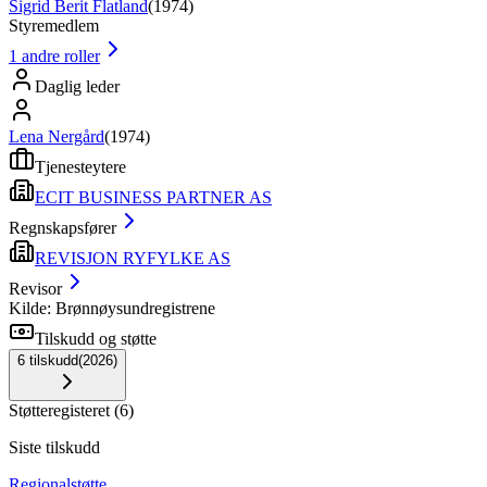
Sigrid Berit Flatland
(
1974
)
Styremedlem
1
andre roller
Daglig leder
Lena Nergård
(
1974
)
Tjenesteytere
ECIT BUSINESS PARTNER AS
Regnskapsfører
REVISJON RYFYLKE AS
Revisor
Kilde: Brønnøysundregistrene
Tilskudd og støtte
6
tilskudd
(
2026
)
Støtteregisteret
(
6
)
Siste tilskudd
Regionalstøtte