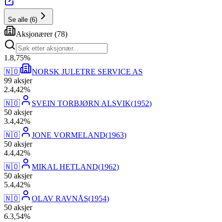
Se alle
(
6
)
Aksjonærer
(
78
)
1
.
8,75
%
🇳🇴
NORSK JULETRE SERVICE AS
99
aksjer
2
.
4,42
%
🇳🇴
SVEIN TORBJØRN ALSVIK
(
1952
)
50
aksjer
3
.
4,42
%
🇳🇴
JONE VORMELAND
(
1963
)
50
aksjer
4
.
4,42
%
🇳🇴
MIKAL HETLAND
(
1962
)
50
aksjer
5
.
4,42
%
🇳🇴
OLAV RAVNÅS
(
1954
)
50
aksjer
6
.
3,54
%