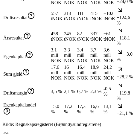
+24,0 %
NOK
NOK
NOK
NOK
NOK
557
313
111
415
−102
Driftsresultat
−124,6
tNOK
tNOK
tNOK
tNOK
tNOK
%
458
245
82
337
−61
Årsresultat
−118,1
tNOK
tNOK
tNOK
tNOK
tNOK
%
3,1
3,3
3,4
3,7
3,6
−3,0
mill
mill
mill
mill
mill
Egenkapital
%
NOK
NOK
NOK
NOK
NOK
17,6
16
16,4
18,9
24,2
mill
mill
mill
mill
mill
Sum gjeld
+28,2 %
NOK
NOK
NOK
NOK
NOK
-0,5
3,5 %
2,1 %
0,7 %
2,3 %
Driftsmargin
−119,8
%
%
Egenkapitalandel
15,0
17,2
17,3
16,6
13,1
%
%
%
%
%
−21,1 %
Kilde: Regnskapsregisteret (Brønnøysundregistrene)