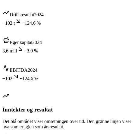
Driftsresultat
2024
−102 t
−124,6 %
Egenkapital
2024
3,6 mill
−3,0 %
EBITDA
2024
−102
−124,6 %
Inntekter og resultat
Det blå området viser omsetningen over tid. Den grønne linjen viser
hva som er igjen som årsresultat.