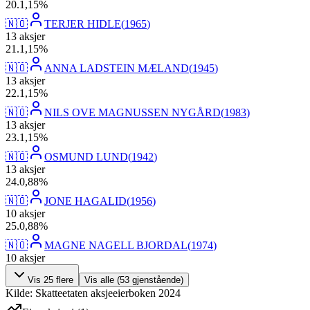
20
.
1,15
%
🇳🇴
TERJER HIDLE
(
1965
)
13
aksjer
21
.
1,15
%
🇳🇴
ANNA LADSTEIN MÆLAND
(
1945
)
13
aksjer
22
.
1,15
%
🇳🇴
NILS OVE MAGNUSSEN NYGÅRD
(
1983
)
13
aksjer
23
.
1,15
%
🇳🇴
OSMUND LUND
(
1942
)
13
aksjer
24
.
0,88
%
🇳🇴
JONE HAGALID
(
1956
)
10
aksjer
25
.
0,88
%
🇳🇴
MAGNE NAGELL BJORDAL
(
1974
)
10
aksjer
Vis
25
flere
Vis alle (
53
gjenstående)
Kilde: Skatteetaten aksjeeierboken 2024