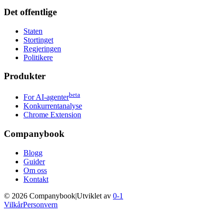
Det offentlige
Staten
Stortinget
Regjeringen
Politikere
Produkter
beta
For AI-agenter
Konkurrentanalyse
Chrome Extension
Companybook
Blogg
Guider
Om oss
Kontakt
©
2026
Companybook
|
Utviklet av
0-1
Vilkår
Personvern