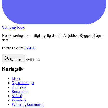
Companybook
Norsk næringsliv — tilgjengelig der din AI jobber. Bygget på åpne
data.
Et prosjekt fra
D&CO
Bytt tema
Bytt tema
Næringsliv
Lister
Nyetableringer
Opphørte
Børsnotert
Anbud
Patentsok
Fylker og kommuner