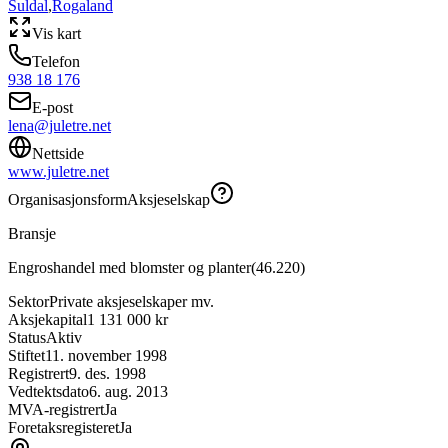
Suldal
,
Rogaland
Vis kart
Telefon
938 18 176
E-post
lena@juletre.net
Nettside
www.juletre.net
Organisasjonsform
Aksjeselskap
Bransje
Engroshandel med blomster og planter
(
46.220
)
Sektor
Private aksjeselskaper mv.
Aksjekapital
1 131 000 kr
Status
Aktiv
Stiftet
11. november 1998
Registrert
9. des. 1998
Vedtektsdato
6. aug. 2013
MVA-registrert
Ja
Foretaksregisteret
Ja