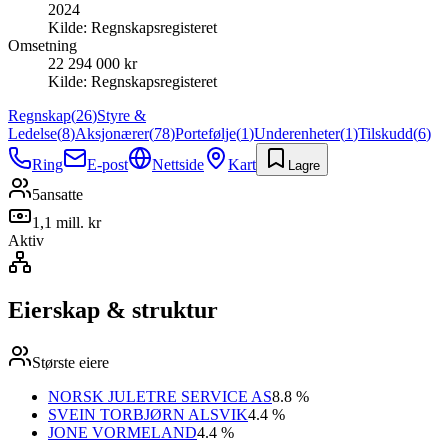
2024
Kilde:
Regnskapsregisteret
Omsetning
22 294 000 kr
Kilde:
Regnskapsregisteret
Regnskap
(
26
)
Styre &
Ledelse
(
8
)
Aksjonærer
(
78
)
Portefølje
(
1
)
Underenheter
(
1
)
Tilskudd
(
6
)
Ring
E-post
Nettside
Kart
Lagre
5
ansatte
1,1 mill. kr
Aktiv
Eierskap & struktur
Største eiere
NORSK JULETRE SERVICE AS
8.8 %
SVEIN TORBJØRN ALSVIK
4.4 %
JONE VORMELAND
4.4 %