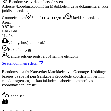
Eiendom ved virksomhetsadressen
Adresse-/koordinatkobling fra Matrikkelen; dette dokumenterer ikke
juridisk eierskap.
Grunneiendom
Suldal
Uavklart eierskap
1134-112/8-0
Areal
9.87 hektar
Gnr / Bnr
112
/
8
Våningshus
(
Tatt i bruk
)
Bekreftet bygg
1
andre selskap
registrert på samme eiendom
Se eiendommen i detalj
Eiendomsdata fra Kartverket Matrikkelen via Geonorge. Koblingen
baseres på spatial join (selskapets geocodede koordinat ligger inni
eiendomsgrensen) — kan inkludere naboeiendommer hvis
koordinatet er upresist.
Hendelser