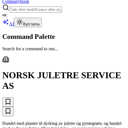
Companybook
⌘
K
AI
Bytt tema
Command Palette
Search for a command to run...
NORSK JULETRE SERVICE
AS
Handel med planter til dyrking av juletre og pyntegrønt, og handel