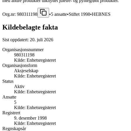
med andre produkter tilknyttet juletre- og pyntegrønt produkter.
Org.nr:
980311198
•
5
ansatte
•
Stiftet
1998
•
HEBNES
Kildebelagte fakta
Sist oppdatert:
20. juli 2026
Organisasjonsnummer
980311198
Kilde:
Enhetsregisteret
Organisasjonsform
Aksjeselskap
Kilde:
Enhetsregisteret
Status
Aktiv
Kilde:
Enhetsregisteret
Ansatte
5
Kilde:
Enhetsregisteret
Registrert
9. desember 1998
Kilde:
Enhetsregisteret
Regnskapsår