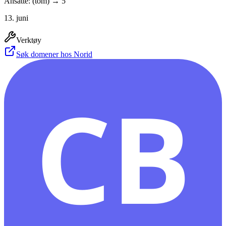
Ansatte: (tom) → 5
13. juni
Verktøy
Søk domener hos Norid
CB