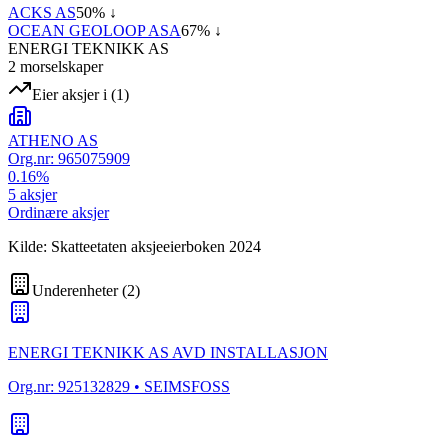
ACKS AS
50
% ↓
OCEAN GEOLOOP ASA
67
% ↓
ENERGI TEKNIKK AS
2
morselskap
er
Eier aksjer i
(
1
)
ATHENO AS
Org.nr:
965075909
0.16
%
5
aksjer
Ordinære aksjer
Kilde: Skatteetaten aksjeeierboken 2024
Underenheter
(
2
)
ENERGI TEKNIKK AS AVD INSTALLASJON
Org.nr:
925132829
• SEIMSFOSS