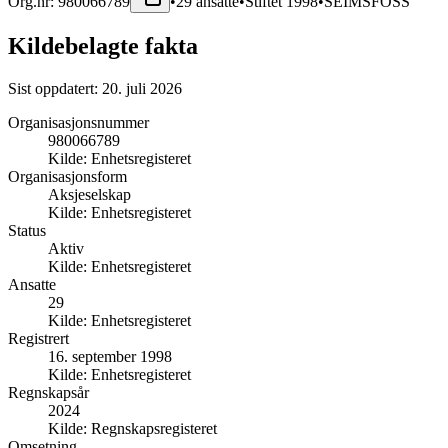
Org.nr:
980066789
•
29
ansatte
•
Stiftet
1998
•
SEIMSFOSS
Kildebelagte fakta
Sist oppdatert:
20. juli 2026
Organisasjonsnummer
980066789
Kilde:
Enhetsregisteret
Organisasjonsform
Aksjeselskap
Kilde:
Enhetsregisteret
Status
Aktiv
Kilde:
Enhetsregisteret
Ansatte
29
Kilde:
Enhetsregisteret
Registrert
16. september 1998
Kilde:
Enhetsregisteret
Regnskapsår
2024
Kilde:
Regnskapsregisteret
Omsetning