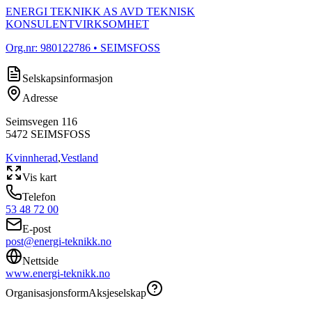
ENERGI TEKNIKK AS AVD TEKNISK
KONSULENTVIRKSOMHET
Org.nr:
980122786
• SEIMSFOSS
Selskapsinformasjon
Adresse
Seimsvegen 116
5472
SEIMSFOSS
Kvinnherad
,
Vestland
Vis kart
Telefon
53 48 72 00
E-post
post@energi-teknikk.no
Nettside
www.energi-teknikk.no
Organisasjonsform
Aksjeselskap