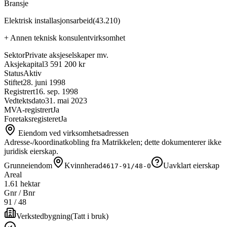
Bransje
Elektrisk installasjonsarbeid
(
43.210
)
+
Annen teknisk konsulentvirksomhet
Sektor
Private aksjeselskaper mv.
Aksjekapital
3 591 200 kr
Status
Aktiv
Stiftet
28. juni 1998
Registrert
16. sep. 1998
Vedtektsdato
31. mai 2023
MVA-registrert
Ja
Foretaksregisteret
Ja
Eiendom ved virksomhetsadressen
Adresse-/koordinatkobling fra Matrikkelen; dette dokumenterer ikke
juridisk eierskap.
Grunneiendom
Kvinnherad
Uavklart eierskap
4617-91/48-0
Areal
1.61 hektar
Gnr / Bnr
91
/
48
Verkstedbygning
(
Tatt i bruk
)