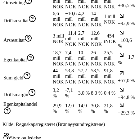
mill
mill
mill
mill
mill
Omsetning
+36,5 %
NOK
NOK
NOK
NOK
NOK
6,6
−10,6
4,2
14
1 mill
mill
mill
mill
mill
Driftsresultat
NOK
−92,9 %
NOK
NOK
NOK
NOK
−11,4
2,7
12,6
3 mill
−454
mill
mill
mill
Årsresultat
−103,6
NOK
tNOK
NOK
NOK
NOK
%
18,7
7,4
10
26
25,5
−1,7
mill
mill
mill
mill
mill
Egenkapital
%
NOK
NOK
NOK
NOK
NOK
44
53,8
57,2
58,5
91,8
mill
mill
mill
mill
mill
Sum gjeld
+57,0 %
NOK
NOK
NOK
NOK
NOK
3,2
-7,1
3,0 %
8,3 %
0,4 %
Driftsmargin
%
%
−94,8 %
Egenkapitalandel
29,9
12,0
14,9
30,8
21,8
%
%
%
%
%
−29,3 %
Kilde: Regnskapsregisteret (Brønnøysundregistrene)
Styre og ledelse