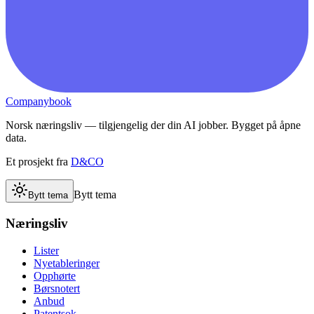
Companybook
Norsk næringsliv — tilgjengelig der din AI jobber. Bygget på åpne
data.
Et prosjekt fra
D&CO
Bytt tema
Bytt tema
Næringsliv
Lister
Nyetableringer
Opphørte
Børsnotert
Anbud
Patentsok