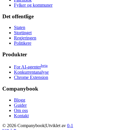
Fylker og kommuner
Det offentlige
Staten
Stortinget
Regjeringen
Politikere
Produkter
beta
For AI-agenter
Konkurrentanalyse
Chrome Extension
Companybook
Blogg
Guider
Om oss
Kontakt
©
2026
Companybook
|
Utviklet av
0-1