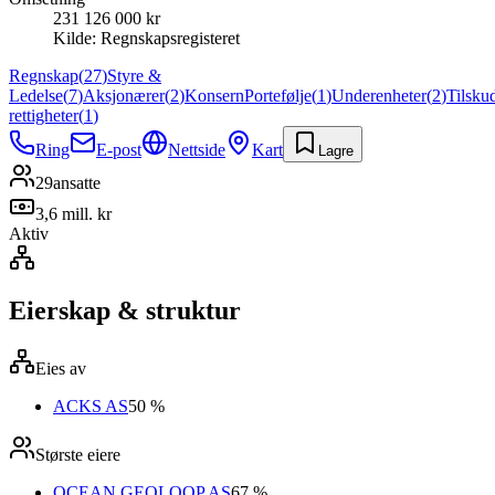
231 126 000 kr
Kilde:
Regnskapsregisteret
Regnskap
(
27
)
Styre &
Ledelse
(
7
)
Aksjonærer
(
2
)
Konsern
Portefølje
(
1
)
Underenheter
(
2
)
Tilsku
rettigheter
(
1
)
Ring
E-post
Nettside
Kart
Lagre
29
ansatte
3,6 mill. kr
Aktiv
Eierskap & struktur
Eies av
ACKS AS
50 %
Største eiere
OCEAN GEOLOOP AS
67 %