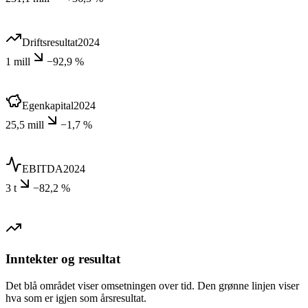
Driftsresultat
2024
1 mill
−92,9 %
Egenkapital
2024
25,5 mill
−1,7 %
EBITDA
2024
3 t
−82,2 %
Inntekter og resultat
Det blå området viser omsetningen over tid. Den grønne linjen viser
hva som er igjen som årsresultat.