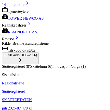
14
andre roller
Tjenesteytere
TOWER NEWCO AS
Regnskapsfører
RSM NORGE AS
Revisor
Kilde: Brønnøysundregistrene
Tilskudd og støtte
15
tilskudd
(
2003–2026
)
Støtteregisteret
(
8
)
Skattefunn
(
6
)
Innovasjon Norge
(
1
)
Siste tilskudd
Regionalstøtte
Støtteregisteret
SKATTEETATEN
juli 2026
·
87 478 kr