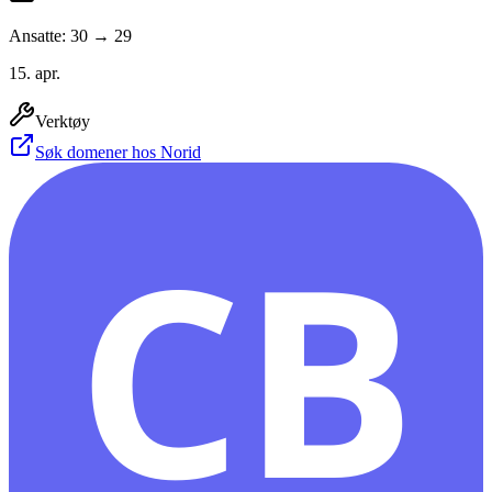
Ansatte: 30 → 29
15. apr.
Verktøy
Søk domener hos Norid
CB