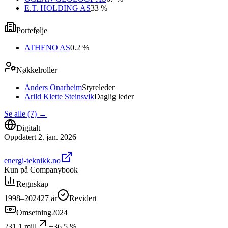
E.T. HOLDING AS
33 %
Portefølje
ATHENO AS
0.2 %
Nøkkelroller
Anders Onarheim
Styreleder
Arild Klette Steinsvik
Daglig leder
Se alle (7)
→
Digitalt
Oppdatert
2. jan. 2026
energi-teknikk.no
Kun på Companybook
Regnskap
1998–2024
27
år
Revidert
Omsetning
2024
231,1 mill
+36,5 %