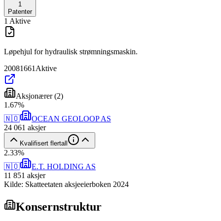
1
Patenter
1
Aktive
Løpehjul for hydraulisk strømningsmaskin.
20081661
Aktive
Aksjonærer
(
2
)
1
.
67
%
🇳🇴
OCEAN GEOLOOP AS
24 061
aksjer
Kvalifisert flertall
2
.
33
%
🇳🇴
E.T. HOLDING AS
11 851
aksjer
Kilde: Skatteetaten aksjeeierboken 2024
Konsernstruktur