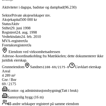
Aktiviteter i dagspa, badstue og dampbad
(
96.230
)
Sektor
Private aksjeselskaper mv.
Aksjekapital
500 000 kr
Status
Aktiv
Stiftet
29. juni 1998
Registrert
24. aug. 1998
Vedtektsdato
24. feb. 2010
MVA-registrert
Ja
Foretaksregisteret
Ja
Eiendom ved virksomhetsadressen
Adresse-/koordinatkobling fra Matrikkelen; dette dokumenterer ikke
juridisk eierskap.
Grunneiendom
Sandnes
Uavklart eierskap
1108-69/2175-0
Areal
4 289 m²
Gnr / Bnr
69
/
2175
Kontor- og administrasjonsbygning
(
Tatt i bruk
)
Sannsynlig bygg (16 m)
65
andre selskap
er
registrert på samme eiendom