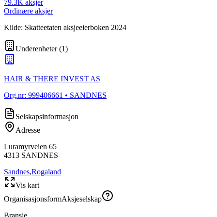
79.3K
aksjer
Ordinære aksjer
Kilde: Skatteetaten aksjeeierboken 2024
Underenheter
(
1
)
HAIR & THERE INVEST AS
Org.nr:
999406661
• SANDNES
Selskapsinformasjon
Adresse
Luramyrveien 65
4313
SANDNES
Sandnes
,
Rogaland
Vis kart
Organisasjonsform
Aksjeselskap
Bransje