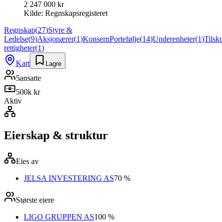
2 247 000 kr
Kilde:
Regnskapsregisteret
Regnskap
(
27
)
Styre &
Ledelse
(
9
)
Aksjonærer
(
1
)
Konsern
Portefølje
(
14
)
Underenheter
(
1
)
Tilsk
rettigheter
(
1
)
Kart
Lagre
5
ansatte
500k kr
Aktiv
Eierskap & struktur
Eies av
JELSA INVESTERING AS
70 %
Største eiere
LIGO GRUPPEN AS
100 %