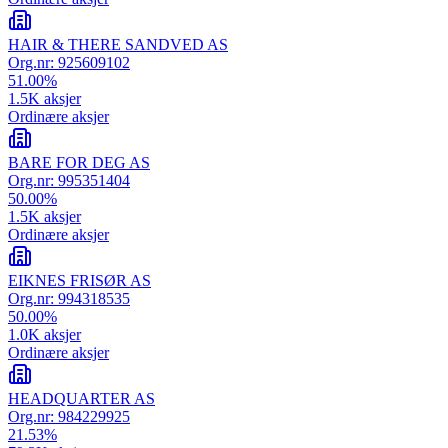
HAIR & THERE SANDVED AS
Org.nr:
925609102
51.00
%
1.5K
aksjer
Ordinære aksjer
BARE FOR DEG AS
Org.nr:
995351404
50.00
%
1.5K
aksjer
Ordinære aksjer
EIKNES FRISØR AS
Org.nr:
994318535
50.00
%
1.0K
aksjer
Ordinære aksjer
HEADQUARTER AS
Org.nr:
984229925
21.53
%