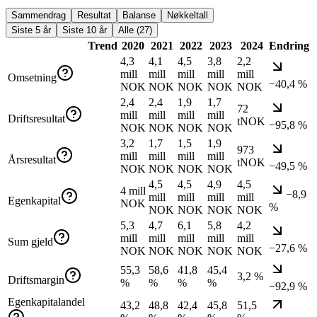
Sammendrag
Resultat
Balanse
Nøkkeltall
Siste 5 år
Siste 10 år
Alle (27)
Trend
2020
2021
2022
2023
2024
Endring
4,3
4,1
4,5
3,8
2,2
mill
mill
mill
mill
mill
Omsetning
−40,4 %
NOK
NOK
NOK
NOK
NOK
2,4
2,4
1,9
1,7
72
mill
mill
mill
mill
Driftsresultat
tNOK
−95,8 %
NOK
NOK
NOK
NOK
3,2
1,7
1,5
1,9
973
mill
mill
mill
mill
Årsresultat
tNOK
−49,5 %
NOK
NOK
NOK
NOK
4,5
4,5
4,9
4,5
4 mill
−8,9
mill
mill
mill
mill
Egenkapital
NOK
%
NOK
NOK
NOK
NOK
5,3
4,7
6,1
5,8
4,2
mill
mill
mill
mill
mill
Sum gjeld
−27,6 %
NOK
NOK
NOK
NOK
NOK
55,3
58,6
41,8
45,4
3,2 %
Driftsmargin
%
%
%
%
−92,9 %
Egenkapitalandel
43,2
48,8
42,4
45,8
51,5