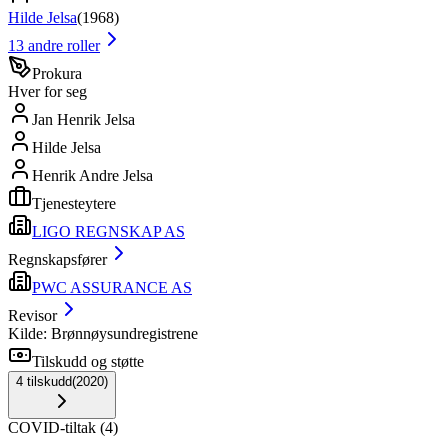
Hilde Jelsa
(
1968
)
13
andre roller
Prokura
Hver for seg
Jan Henrik Jelsa
Hilde Jelsa
Henrik Andre Jelsa
Tjenesteytere
LIGO REGNSKAP AS
Regnskapsfører
PWC ASSURANCE AS
Revisor
Kilde: Brønnøysundregistrene
Tilskudd og støtte
4
tilskudd
(
2020
)
COVID-tiltak
(
4
)