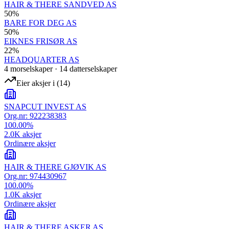
HAIR & THERE SANDVED AS
50
%
BARE FOR DEG AS
50
%
EIKNES FRISØR AS
22
%
HEADQUARTER AS
4
morselskap
er
·
14
datterselskap
er
Eier aksjer i
(
14
)
SNAPCUT INVEST AS
Org.nr:
922238383
100.00
%
2.0K
aksjer
Ordinære aksjer
HAIR & THERE GJØVIK AS
Org.nr:
974430967
100.00
%
1.0K
aksjer
Ordinære aksjer
HAIR & THERE ASKER AS