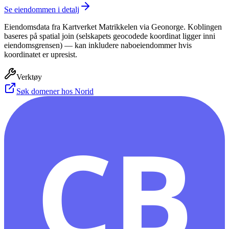
Se eiendommen i detalj
Eiendomsdata fra Kartverket Matrikkelen via Geonorge. Koblingen
baseres på spatial join (selskapets geocodede koordinat ligger inni
eiendomsgrensen) — kan inkludere naboeiendommer hvis
koordinatet er upresist.
Verktøy
Søk domener hos Norid
CB