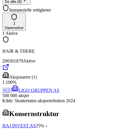
Se alle
(
4
)
Immaterielle rettigheter
1
Varemerker
1
Aktive
HAIR & THERE
200301879
Aktive
Aksjonærer
(
1
)
1
.
100
%
🇳🇴
LIGO GRUPPEN AS
500 000
aksjer
Kilde: Skatteetaten aksjeeierboken 2024
Konsernstruktur
HAJ INVEST AS
25
% ↓