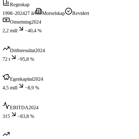
Regnskap
1998–2024
27
år
Morselskap
Revidert
Omsetning
2024
2,2 mill
−40,4 %
Driftsresultat
2024
72 t
−95,8 %
Egenkapital
2024
4,5 mill
−8,9 %
EBITDA
2024
315
−83,8 %