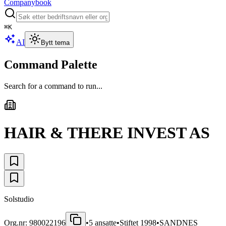
Companybook
⌘
K
AI
Bytt tema
Command Palette
Search for a command to run...
HAIR & THERE INVEST AS
Solstudio
Org.nr:
980022196
•
5
ansatte
•
Stiftet
1998
•
SANDNES