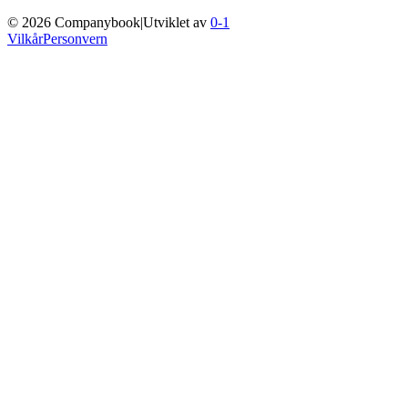
©
2026
Companybook
|
Utviklet av
0-1
Vilkår
Personvern