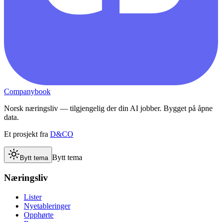
Companybook
Norsk næringsliv — tilgjengelig der din AI jobber. Bygget på åpne
data.
Et prosjekt fra
D&CO
Bytt tema
Bytt tema
Næringsliv
Lister
Nyetableringer
Opphørte