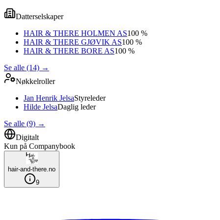
Datterselskaper
HAIR & THERE HOLMEN AS
100 %
HAIR & THERE GJØVIK AS
100 %
HAIR & THERE BORE AS
100 %
Se alle (14)
→
Nøkkelroller
Jan Henrik Jelsa
Styreleder
Hilde Jelsa
Daglig leder
Se alle (9)
→
Digitalt
Kun på Companybook
hair-and-there.no
9