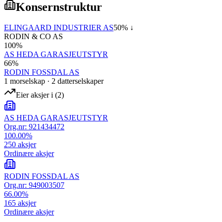
Konsernstruktur
ELINGAARD INDUSTRIER AS
50
% ↓
RODIN & CO AS
100
%
AS HEDA GARASJEUTSTYR
66
%
RODIN FOSSDAL AS
1
morselskap
·
2
datterselskap
er
Eier aksjer i
(
2
)
AS HEDA GARASJEUTSTYR
Org.nr:
921434472
100.00
%
250
aksjer
Ordinære aksjer
RODIN FOSSDAL AS
Org.nr:
949003507
66.00
%
165
aksjer
Ordinære aksjer