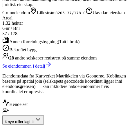
juridisk eierskap.
Grunneiendom
Lillestrøm
Uavklart eierskap
3205-37/178-0
Areal
1.32 hektar
Gnr / Bnr
37
/
178
Annen forretningsbygning
(
Tatt i bruk
)
Bekreftet bygg
28
andre selskap
er
registrert på samme eiendom
Se eiendommen i detalj
Eiendomsdata fra Kartverket Matrikkelen via Geonorge. Koblingen
baseres på spatial join (selskapets geocodede koordinat ligger inni
eiendomsgrensen) — kan inkludere naboeiendommer hvis
koordinatet er upresist.
Hendelser
4 nye roller lagt til