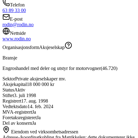
Telefon
63 89 33 00
E-post
rodin@rodin.no
Nettside
www.rodin.no
Organisasjonsform
Aksjeselskap
Bransje
Engroshandel med deler og utstyr for motorvogner
(
46.720
)
Sektor
Private aksjeselskaper mv.
Aksjekapital
18 000 000 kr
Status
Aktiv
Stiftet
3. juli 1998
Registrert
17. aug. 1998
Vedtektsdato
14. feb. 2024
MVA-registrert
Ja
Foretaksregisteret
Ja
Del av konsern
Ja
Eiendom ved virksomhetsadressen
Adresse-/koordinatkobling fra Matrikkelen; dette dokumenterer ikke