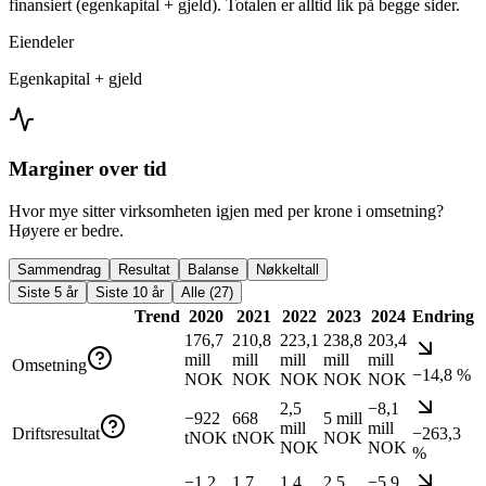
finansiert (egenkapital + gjeld). Totalen er alltid lik på begge sider.
Eiendeler
Egenkapital + gjeld
Marginer over tid
Hvor mye sitter virksomheten igjen med per krone i omsetning?
Høyere er bedre.
Sammendrag
Resultat
Balanse
Nøkkeltall
Siste 5 år
Siste 10 år
Alle (27)
Trend
2020
2021
2022
2023
2024
Endring
176,7
210,8
223,1
238,8
203,4
mill
mill
mill
mill
mill
Omsetning
−14,8 %
NOK
NOK
NOK
NOK
NOK
2,5
−8,1
−922
668
5 mill
mill
mill
Driftsresultat
−263,3
tNOK
tNOK
NOK
NOK
NOK
%
−1,2
1,7
1,4
2,5
−5,9