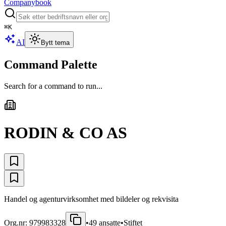
Companybook
⌘
K
AI
Bytt tema
Command Palette
Search for a command to run...
RODIN & CO AS
Handel og agenturvirksomhet med bildeler og rekvisita
Org.nr:
979983328
•
49
ansatte
•
Stiftet