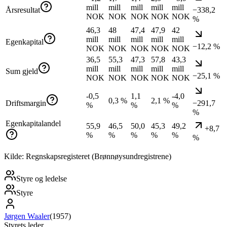
mill
mill
mill
mill
mill
Årsresultat
−338,2
NOK
NOK
NOK
NOK
NOK
%
46,3
48
47,4
47,9
42
mill
mill
mill
mill
mill
Egenkapital
−12,2 %
NOK
NOK
NOK
NOK
NOK
36,5
55,3
47,3
57,8
43,3
mill
mill
mill
mill
mill
Sum gjeld
−25,1 %
NOK
NOK
NOK
NOK
NOK
-0,5
1,1
-4,0
0,3 %
2,1 %
Driftsmargin
−291,7
%
%
%
%
Egenkapitalandel
55,9
46,5
50,0
45,3
49,2
+8,7
%
%
%
%
%
%
Kilde: Regnskapsregisteret (Brønnøysundregistrene)
Styre og ledelse
Styre
Jørgen Waaler
(
1957
)
Styrets leder