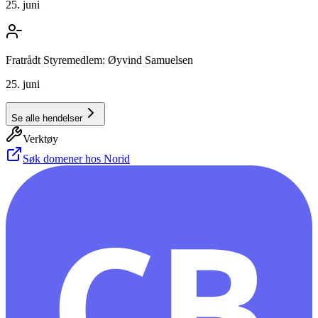
25. juni
Fratrådt Styremedlem: Øyvind Samuelsen
25. juni
Se alle hendelser
Verktøy
Søk domener hos Norid
CB