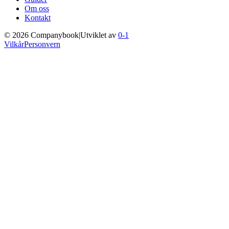
Om oss
Kontakt
©
2026
Companybook
|
Utviklet av
0-1
Vilkår
Personvern