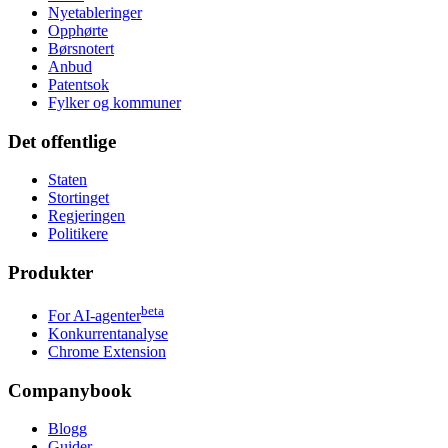
Nyetableringer
Opphørte
Børsnotert
Anbud
Patentsok
Fylker og kommuner
Det offentlige
Staten
Stortinget
Regjeringen
Politikere
Produkter
beta
For AI-agenter
Konkurrentanalyse
Chrome Extension
Companybook
Blogg
Guider