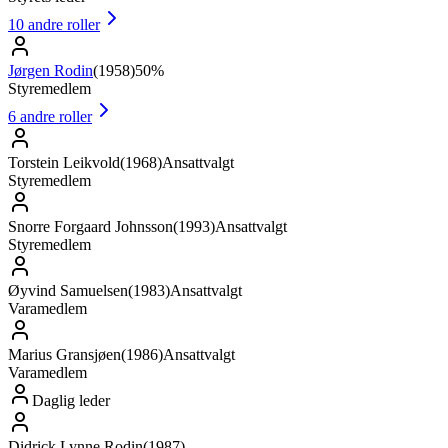
10
andre roller
Jørgen Rodin
(
1958
)
50%
Styremedlem
6
andre roller
Torstein Leikvold
(
1968
)
Ansattvalgt
Styremedlem
Snorre Forgaard Johnsson
(
1993
)
Ansattvalgt
Styremedlem
Øyvind Samuelsen
(
1983
)
Ansattvalgt
Varamedlem
Marius Gransjøen
(
1986
)
Ansattvalgt
Varamedlem
Daglig leder
Didrick Lynne Rodin
(
1987
)