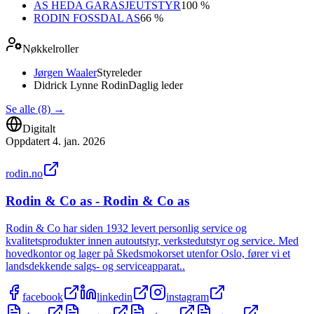
AS HEDA GARASJEUTSTYR
100 %
RODIN FOSSDAL AS
66 %
Nøkkelroller
Jørgen Waaler
Styreleder
Didrick Lynne Rodin
Daglig leder
Se alle (8)
→
Digitalt
Oppdatert
4. jan. 2026
rodin.no
Rodin & Co as - Rodin & Co as
Rodin & Co har siden 1932 levert personlig service og
kvalitetsprodukter innen autoutstyr, verkstedutstyr og service. Med
hovedkontor og lager på Skedsmokorset utenfor Oslo, fører vi et
landsdekkende salgs- og serviceapparat..
facebook
linkedin
instagram