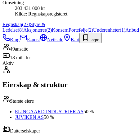
Omsetning
203 431 000 kr
Kilde:
Regnskapsregisteret
Regnskap
(
27
)
Styre &
Ledelse
(
8
)
Aksjonærer
(
2
)
Konsern
Portefølje
(
2
)
Underenheter
(
1
)
Anbud
Ring
E-post
Nettside
Kart
Lagre
49
ansatte
18 mill. kr
Aktiv
Eierskap & struktur
Største eiere
ELINGAARD INDUSTRIER AS
50 %
JUVIKEN AS
50 %
Datterselskaper