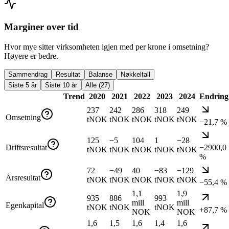
Marginer over tid
Hvor mye sitter virksomheten igjen med per krone i omsetning?
Høyere er bedre.
Sammendrag
Resultat
Balanse
Nøkkeltall
Siste 5 år
Siste 10 år
Alle (27)
Trend
2020
2021
2022
2023
2024
Endring
237
242
286
318
249
Omsetning
tNOK
tNOK
tNOK
tNOK
tNOK
−21,7 %
125
−5
104
1
−28
Driftsresultat
−2900,0
tNOK
tNOK
tNOK
tNOK
tNOK
%
72
−49
40
−83
−129
Årsresultat
tNOK
tNOK
tNOK
tNOK
tNOK
−55,4 %
1,1
1,9
935
886
993
mill
mill
Egenkapital
tNOK
tNOK
tNOK
+87,7 %
NOK
NOK
1,6
1,5
1,6
1,4
1,6