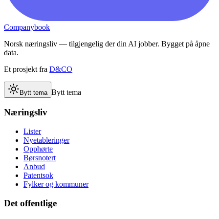
Companybook
Norsk næringsliv — tilgjengelig der din AI jobber. Bygget på åpne
data.
Et prosjekt fra
D&CO
Bytt tema
Bytt tema
Næringsliv
Lister
Nyetableringer
Opphørte
Børsnotert
Anbud
Patentsok
Fylker og kommuner
Det offentlige