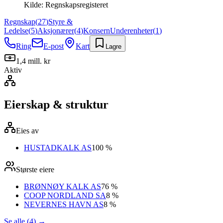
Kilde:
Regnskapsregisteret
Regnskap
(
27
)
Styre &
Ledelse
(
5
)
Aksjonærer
(
4
)
Konsern
Underenheter
(
1
)
Ring
E-post
Kart
Lagre
1,4 mill. kr
Aktiv
Eierskap & struktur
Eies av
HUSTADKALK AS
100 %
Største eiere
BRØNNØY KALK AS
76 %
COOP NORDLAND SA
8 %
NEVERNES HAVN AS
8 %
Se alle (4)
→