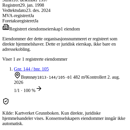
Registrert
29. jan. 1998
Vedtektsdato
23. des. 2024
MVA-registrert
Ja
Foretaksregisteret
Ja
Registrert eiendomseierskap
1
eiendom
Eiendommer der dette organisasjonsnummeret er registrert som
direkte hjemmelshaver. Dette er juridisk eierskap, ikke bare en
adressekobling.
Viser
1
av
1
registrerte eiendommer
Gnr.
144
/ bnr.
105
Brønnøy
1 482 m²
Kontrollert
2. aug.
1813-144/105-0
2026
1/1 · 100 %
Kilde: Kartverket Grunnboken. Kun direkte, juridiske
hjemmelsandeler vises. Konsernselskapers eiendommer inngår ikke
automatisk.