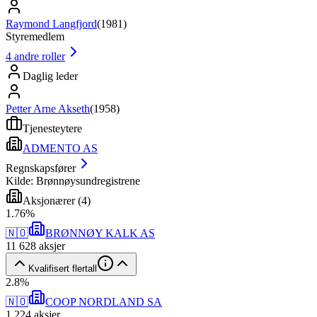
Raymond Langfjord
(
1981
)
Styremedlem
4
andre roller
Daglig leder
Petter Arne Akseth
(
1958
)
Tjenesteytere
ADMENTO AS
Regnskapsfører
Kilde: Brønnøysundregistrene
Aksjonærer
(
4
)
1
.
76
%
🇳🇴
BRØNNØY KALK AS
11 628
aksjer
Kvalifisert flertall
2
.
8
%
🇳🇴
COOP NORDLAND SA
1 224
aksjer