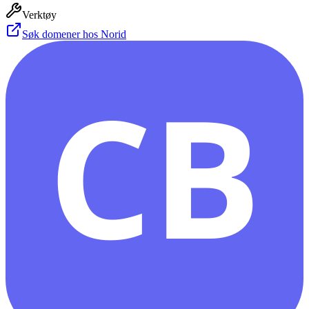
Verktøy
Søk domener hos Norid
CB