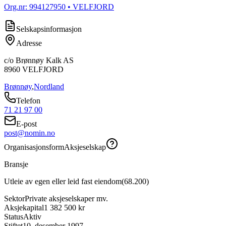
Org.nr:
994127950
• VELFJORD
Selskapsinformasjon
Adresse
c/o Brønnøy Kalk AS
8960
VELFJORD
Brønnøy
,
Nordland
Telefon
71 21 97 00
E-post
post@nomin.no
Organisasjonsform
Aksjeselskap
Bransje
Utleie av egen eller leid fast eiendom
(
68.200
)
Sektor
Private aksjeselskaper mv.
Aksjekapital
1 382 500 kr
Status
Aktiv
Stiftet
10. desember 1997