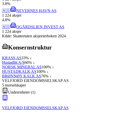
3
.
8
%
🇳🇴
NEVERNES HAVN AS
1 224
aksjer
4
.
8
%
🇳🇴
OGÅRDSLIEN INVEST AS
1 224
aksjer
Kilde: Skatteetaten aksjeeierboken 2024
Konsernstruktur
KRASS AS
33
% ↓
Hustadlitt A/S
66
% ↓
NORSK MINERAL AS
100
% ↓
HUSTADKALK AS
100
% ↓
BRØNNØY KALK AS
76
% ↓
VELFJORD EIENDOMSSELSKAP AS
5
morselskap
er
Underenheter
(
1
)
VELFJORD EIENDOMSSELSKAP AS