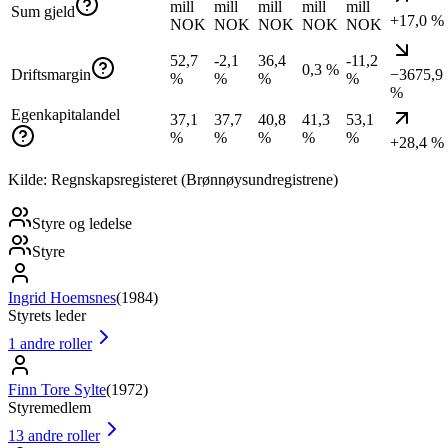
mill
mill
mill
mill
mill
Sum gjeld
+17,0 %
NOK
NOK
NOK
NOK
NOK
52,7
-2,1
36,4
-11,2
0,3 %
Driftsmargin
−3675,9
%
%
%
%
%
Egenkapitalandel
37,1
37,7
40,8
41,3
53,1
%
%
%
%
%
+28,4 %
Kilde: Regnskapsregisteret (Brønnøysundregistrene)
Styre og ledelse
Styre
Ingrid Hoemsnes
(
1984
)
Styrets leder
1
andre roller
Finn Tore Sylte
(
1972
)
Styremedlem
13
andre roller