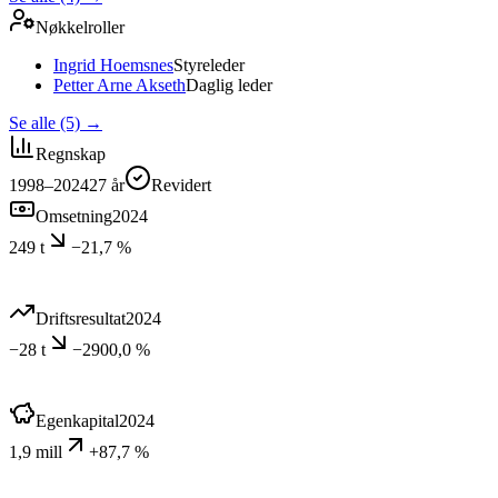
Nøkkelroller
Ingrid Hoemsnes
Styreleder
Petter Arne Akseth
Daglig leder
Se alle (5)
→
Regnskap
1998–2024
27
år
Revidert
Omsetning
2024
249 t
−21,7 %
Driftsresultat
2024
−28 t
−2900,0 %
Egenkapital
2024
1,9 mill
+87,7 %