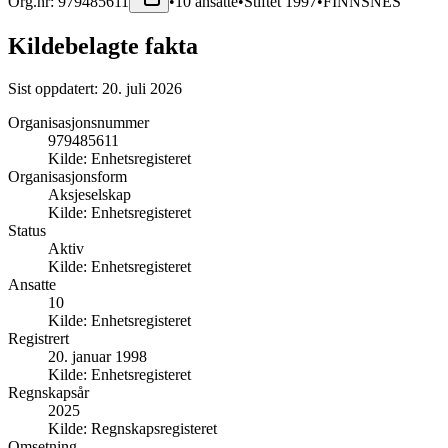
Org.nr:
979485611
•
10
ansatte
•
Stiftet
1997
•
FINNSNES
Kildebelagte fakta
Sist oppdatert:
20. juli 2026
Organisasjonsnummer
979485611
Kilde:
Enhetsregisteret
Organisasjonsform
Aksjeselskap
Kilde:
Enhetsregisteret
Status
Aktiv
Kilde:
Enhetsregisteret
Ansatte
10
Kilde:
Enhetsregisteret
Registrert
20. januar 1998
Kilde:
Enhetsregisteret
Regnskapsår
2025
Kilde:
Regnskapsregisteret
Omsetning