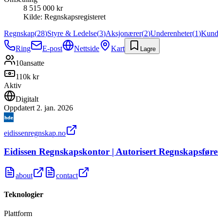
8 515 000 kr
Kilde:
Regnskapsregisteret
Regnskap
(
28
)
Styre & Ledelse
(
3
)
Aksjonærer
(
2
)
Underenheter
(
1
)
Kund
Ring
E-post
Nettside
Kart
Lagre
10
ansatte
110k kr
Aktiv
Digitalt
Oppdatert
2. jan. 2026
eidissenregnskap.no
Eidissen Regnskapskontor | Autorisert Regnskapsføre
about
contact
Teknologier
Plattform