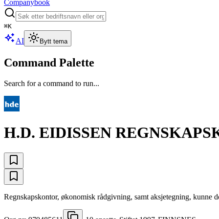
Companybook
⌘
K
AI
Bytt tema
Command Palette
Search for a command to run...
H.D. EIDISSEN REGNSKAPS
Regnskapskontor, økonomisk rådgivning, samt aksjetegning, kunne del