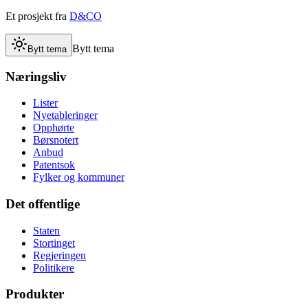
Et prosjekt fra
D&CO
Bytt tema
Bytt tema
Næringsliv
Lister
Nyetableringer
Opphørte
Børsnotert
Anbud
Patentsok
Fylker og kommuner
Det offentlige
Staten
Stortinget
Regjeringen
Politikere
Produkter