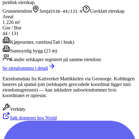
juridisk eierskap.
Grunneiendom
Senja
Uavklart eierskap
5530-44/131-0
Areal
1 226 m²
Gnr / Bnr
44
/
131
Kjøpesenter, varehus
(
Tatt i bruk
)
Sannsynlig bygg (23 m)
6
andre selskap
er
registrert på samme eiendom
Se eiendommen i detalj
Eiendomsdata fra Kartverket Matrikkelen via Geonorge. Koblingen
baseres på spatial join (selskapets geocodede koordinat ligger inni
eiendomsgrensen) — kan inkludere naboeiendommer hvis
koordinatet er upresist.
Verktøy
Søk domener hos Norid