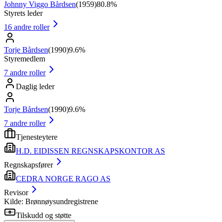
Johnny Viggo Bårdsen
(
1959
)
80.8%
Styrets leder
16
andre roller
Torje Bårdsen
(
1990
)
9.6%
Styremedlem
7
andre roller
Daglig leder
Torje Bårdsen
(
1990
)
9.6%
7
andre roller
Tjenesteytere
H.D. EIDISSEN REGNSKAPSKONTOR AS
Regnskapsfører
CEDRA NORGE RAGO AS
Revisor
Kilde: Brønnøysundregistrene
Tilskudd og støtte