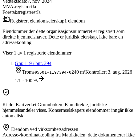
Vedtektsdato
7. nov. 2024
MVA-registrert
Ja
Foretaksregisteret
Ja
Registrert eiendomseierskap
1
eiendom
Eiendommer der dette organisasjonsnummeret er registrert som
direkte hjemmelshaver. Dette er juridisk eierskap, ikke bare en
adressekobling.
Viser
1
av
1
registrerte eiendommer
Gnr.
119
/ bnr.
394
Tromsø
240 m²
Kontrollert
3. aug. 2026
5501-119/394-0
1/1 · 100 %
Kilde: Kartverket Grunnboken. Kun direkte, juridiske
hjemmelsandeler vises. Konsernselskapers eiendommer inngår ikke
automatisk.
Eiendom ved virksomhetsadressen
Adresse-/koordinatkobling fra Matrikkelen; dette dokumenterer ikke