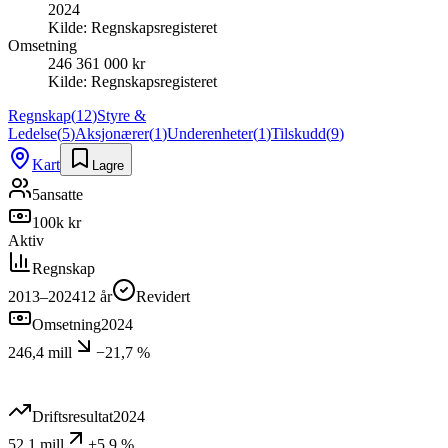
2024
Kilde:
Regnskapsregisteret
Omsetning
246 361 000 kr
Kilde:
Regnskapsregisteret
Regnskap
(
12
)
Styre &
Ledelse
(
5
)
Aksjonærer
(
1
)
Underenheter
(
1
)
Tilskudd
(
9
)
Kart
Lagre
5
ansatte
100k kr
Aktiv
Regnskap
2013–2024
12
år
Revidert
Omsetning
2024
246,4 mill
−21,7 %
Driftsresultat
2024
52,1 mill
+5,9 %