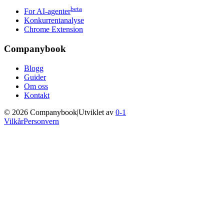
beta
For AI-agenter
Konkurrentanalyse
Chrome Extension
Companybook
Blogg
Guider
Om oss
Kontakt
©
2026
Companybook
|
Utviklet av
0-1
Vilkår
Personvern