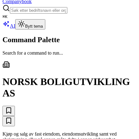
Companybook
⌘
K
AI
Bytt tema
Command Palette
Search for a command to run...
NORSK BOLIGUTVIKLING
AS
Kjøp og salg av fast eiendom, eiendomsutvikling samt ved