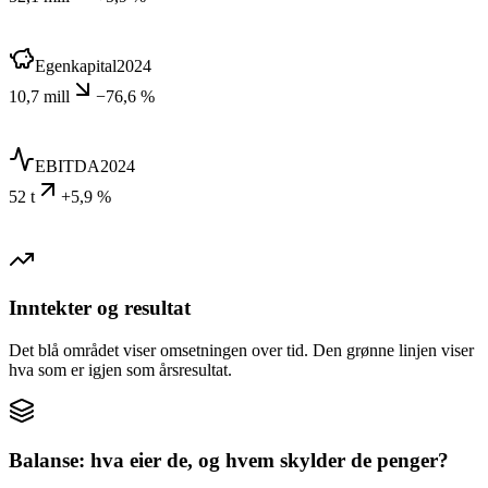
Egenkapital
2024
10,7 mill
−76,6 %
EBITDA
2024
52 t
+5,9 %
Inntekter og resultat
Det blå området viser omsetningen over tid. Den grønne linjen viser
hva som er igjen som årsresultat.
Balanse: hva eier de, og hvem skylder de penger?