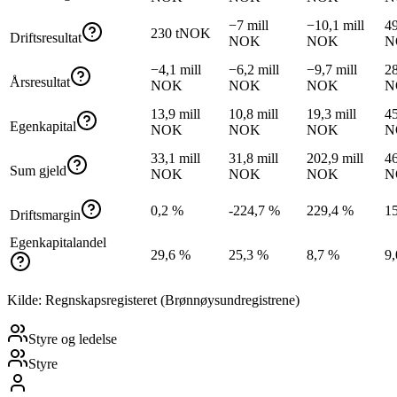
−7 mill
−10,1 mill
49
230 tNOK
Driftsresultat
NOK
NOK
N
−4,1 mill
−6,2 mill
−9,7 mill
28
Årsresultat
NOK
NOK
NOK
N
13,9 mill
10,8 mill
19,3 mill
45
Egenkapital
NOK
NOK
NOK
N
33,1 mill
31,8 mill
202,9 mill
46
Sum gjeld
NOK
NOK
NOK
N
0,2 %
-224,7 %
229,4 %
1
Driftsmargin
Egenkapitalandel
29,6 %
25,3 %
8,7 %
9
Kilde: Regnskapsregisteret (Brønnøysundregistrene)
Styre og ledelse
Styre