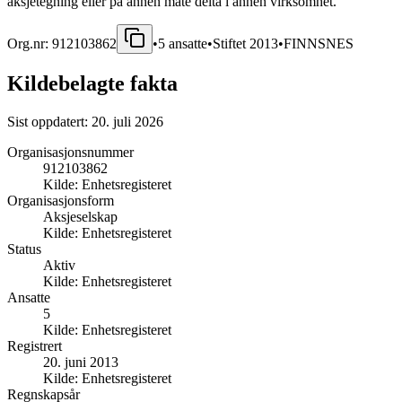
aksjetegning eller på annen måte delta i annen virksomhet.
Org.nr:
912103862
•
5
ansatte
•
Stiftet
2013
•
FINNSNES
Kildebelagte fakta
Sist oppdatert:
20. juli 2026
Organisasjonsnummer
912103862
Kilde:
Enhetsregisteret
Organisasjonsform
Aksjeselskap
Kilde:
Enhetsregisteret
Status
Aktiv
Kilde:
Enhetsregisteret
Ansatte
5
Kilde:
Enhetsregisteret
Registrert
20. juni 2013
Kilde:
Enhetsregisteret
Regnskapsår