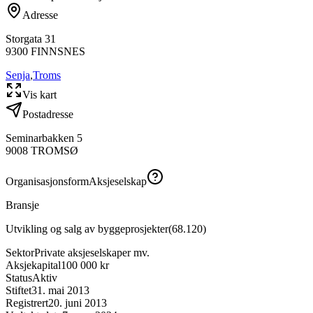
Adresse
Storgata 31
9300
FINNSNES
Senja
,
Troms
Vis kart
Postadresse
Seminarbakken 5
9008
TROMSØ
Organisasjonsform
Aksjeselskap
Bransje
Utvikling og salg av byggeprosjekter
(
68.120
)
Sektor
Private aksjeselskaper mv.
Aksjekapital
100 000 kr
Status
Aktiv
Stiftet
31. mai 2013
Registrert
20. juni 2013