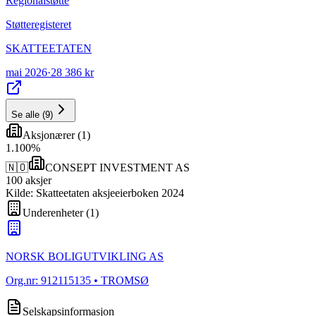
Regionalstøtte
Støtteregisteret
SKATTEETATEN
mai 2026
·
28 386 kr
Se alle
(
9
)
Aksjonærer
(
1
)
1
.
100
%
🇳🇴
CONSEPT INVESTMENT AS
100
aksjer
Kilde: Skatteetaten aksjeeierboken 2024
Underenheter
(
1
)
NORSK BOLIGUTVIKLING AS
Org.nr:
912115135
• TROMSØ
Selskapsinformasjon