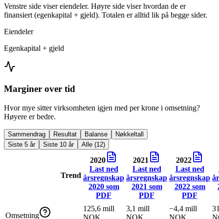
Venstre side viser eiendeler. Høyre side viser hvordan de er
finansiert (egenkapital + gjeld). Totalen er alltid lik på begge sider.
Eiendeler
Egenkapital + gjeld
Marginer over tid
Hvor mye sitter virksomheten igjen med per krone i omsetning?
Høyere er bedre.
Sammendrag
Resultat
Balanse
Nøkkeltall
Siste 5 år
Siste 10 år
Alle (12)
2020
2021
2022
Last ned
Last ned
Last ned
Trend
årsregnskap
årsregnskap
årsregnskap
å
2020
som
2021
som
2022
som
PDF
PDF
PDF
125,6 mill
3,1 mill
−4,4 mill
31
Omsetning
NOK
NOK
NOK
N